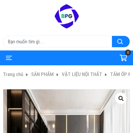
0
Trang chủ
SẢN PHẨM
VẬT LIỆU NỘI THẤT
TẤM ỐP N