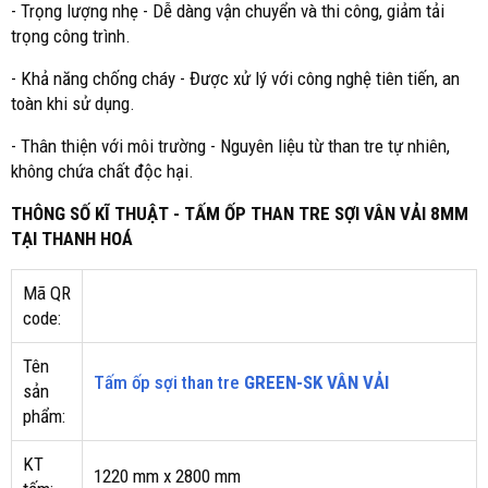
- Trọng lượng nhẹ - Dễ dàng vận chuyển và thi công, giảm tải
trọng công trình.
- Khả năng chống cháy - Được xử lý với công nghệ tiên tiến, an
toàn khi sử dụng.
- Thân thiện với môi trường - Nguyên liệu từ than tre tự nhiên,
không chứa chất độc hại.
THÔNG SỐ KĨ THUẬT - TẤM ỐP THAN TRE SỢI VÂN VẢI 8MM
TẠI THANH HOÁ
Mã QR
code:
Tên
Tấm ốp sợi than tre
GREEN-SK VÂN VẢI
sản
phẩm:
KT
1220 mm x 2800 mm