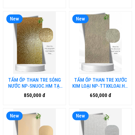
New
New
TẤM ỐP THAN TRE SÓNG
TẤM ỐP THAN TRE XƯỚC
NƯỚC NP-SNUOC.HM TẠI
KIM LOẠI NP-TTXKLOAI.HM
HỒ CHÍ MINH
TẠI HỒ CHÍ MINH
850,000 đ
650,000 đ
New
New