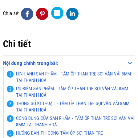
Chia sẻ:
Chi tiết
Nội dung chính trong bài:
HÌNH ẢNH SẢN PHẨM - TẤM ỐP THAN TRE SỢI VÂN VẢI 8MM
TẠI THANH HOÁ
ƯU ĐIỂM SẢN PHẨM - TẤM ỐP THAN TRE SỢI VÂN VẢI 8MM
TẠI THANH HOÁ
THÔNG SỐ KĨ THUẬT - TẤM ỐP THAN TRE SỢI VÂN VẢI 8MM
TẠI THANH HOÁ
CÔNG DỤNG CỦA SẢN PHẨM - TẤM ỐP THAN TRE SỢI VÂN VẢI
8MM TẠI THANH HOÁ
HƯỚNG DẪN THI CÔNG TẤM ỐP SỢI THAN TRE