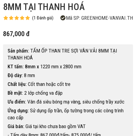
8MM TẠI THANH HOÁ
Mã SP:
GREENHOME-VANVAI.TH
(
1
Đánh giá
)
867,000 đ
Sản phẩm:
TẤM ỐP THAN TRE SỢI VÂN VẢI 8MM TẠI
THANH HOÁ
KT tấm: 8mm x
1220 mm x 2800 mm
Độ dày:
8 mm
Chất liệu:
Cốt than hoặc cốt tre
Bề mặt:
2 lớp chống va đập
Ưu điểm:
Vân đá siêu bóng mạ vàng, siêu chống trầy xước
Ứng dụng:
Sử dụng ốp trần, ốp tường trong các công trình
cao cấp
Giá bán:
Giá tại kho chưa bao gồm VAT
- Tấm dày 8mm: 867.000đ/tấm- 875.000đ/ tấm