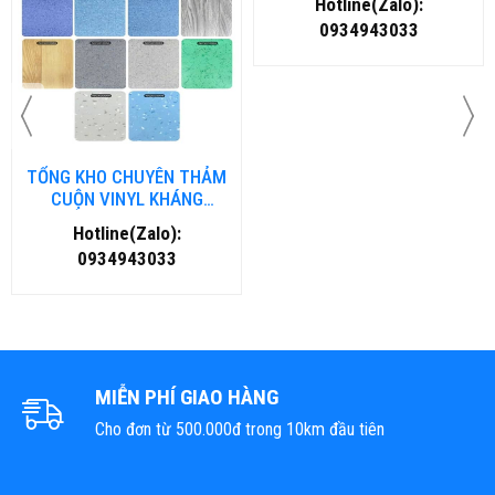
THẢM CUỘN CHÙI CHÂN
Bàn ghế gỗ nhựa ngoài trời
CAO SU DẠNG RỐI
BP-456
390,000 đ
15,500,000 đ
THẢM BÁN CHẠY NHẤT
TỔNG KHO CHUYÊN THẢM
CUỘN VINYL KHÁNG
KHUẨN TẠI HÀ NỘI
Hotline(Zalo):
0934943033