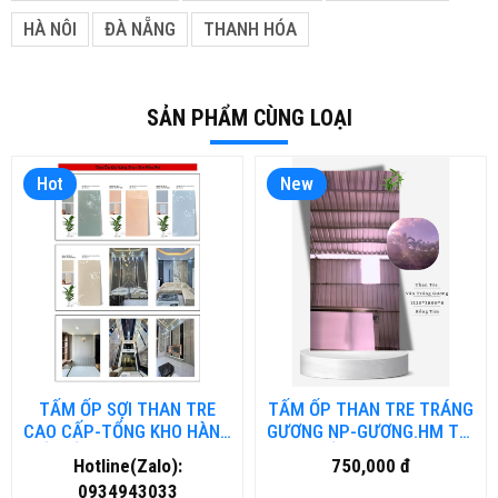
HÀ NÔI
ĐÀ NẴNG
THANH HÓA
SẢN PHẨM CÙNG LOẠI
Hot
New
TẤM ỐP SỢI THAN TRE
TẤM ỐP THAN TRE TRÁNG
CAO CẤP-TỔNG KHO HÀNG
GƯƠNG NP-GƯƠNG.HM TẠI
TẤM ỐP THAN TRE TẠI ĐÀ
HỒ CHÍ MINH
Hotline(Zalo):
750,000 đ
NẴNG
0934943033