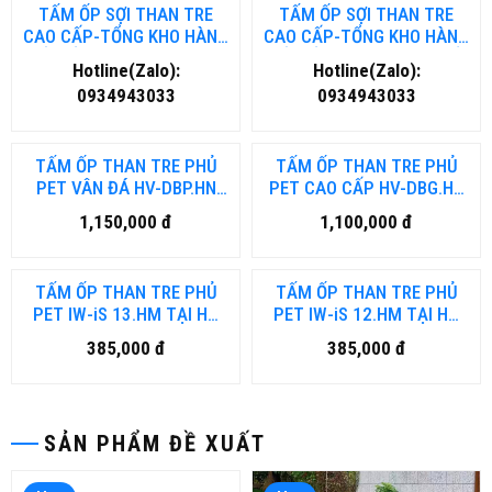
TẤM ỐP SỢI THAN TRE
TẤM ỐP SỢI THAN TRE
CAO CẤP-TỔNG KHO HÀNG
CAO CẤP-TỔNG KHO HÀNG
TẤM ỐP THAN TRE TẠI HÀ
TẤM ỐP THAN TRE TẠI HỒ
Hotline(Zalo):
Hotline(Zalo):
NỘI
CHÍ MINH
0934943033
0934943033
Hot
Hot
TẤM ỐP THAN TRE PHỦ
TẤM ỐP THAN TRE PHỦ
PET VÂN ĐÁ HV-DBP.HN
PET CAO CẤP HV-DBG.HN
TẠI HÀ NỘI
TẠI HÀ NỘI
1,150,000 đ
1,100,000 đ