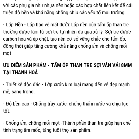
với các phụ gia như nhựa nền hoặc các hợp chất liên kết để cải
thiện độ bền và khả năng chống chịu các yếu tố môi trường.
- Lớp Nền - Lớp bảo vệ mặt dưới: Lớp nền của tấm ốp than tre
thường được làm từ sợi tre tự nhiên đã qua xử lý. Sợi tre được
carbon hóa và ép chặt, tạo nên cơ sở vững chắc cho tấm ốp,
đồng thời giúp tăng cường khả năng chống ẩm và chống mối
mọt.
ƯU ĐIỂM SẢN PHẨM - TẤM ỐP THAN TRE SỢI VÂN VẢI 8MM
TẠI THANH HOÁ
- Thiết kế độc đáo - Lớp xước kim loại mang đến vẻ đẹp mạnh
mẽ, sang trọng.
- Độ bền cao - Chống trầy xước, chống thấm nước và chịu lực
tốt.
- Chống ẩm, chống mối mọt -Thành phần than tre giúp hạn chế
tình trạng ẩm mốc, tăng tuổi thọ sản phẩm.