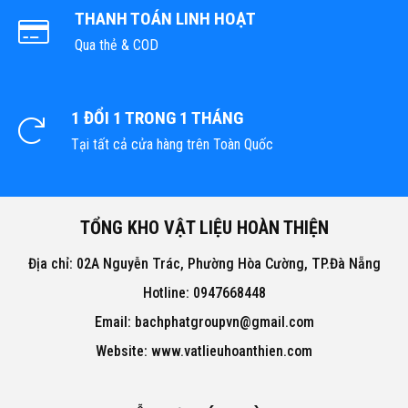
TỔNG KHO CHUYÊN THẢM
CUỘN VINYL KHÁNG
KHUẨN TẠI ĐÀ NẴNG
Hotline(Zalo):
0934943033
MIỄN PHÍ GIAO HÀNG
Cho đơn từ 500.000đ trong 10km đầu tiên
THANH TOÁN LINH HOẠT