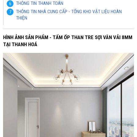
THÔNG TIN THANH TOÁN
THÔNG TIN NHÀ CUNG CẤP - TỔNG KHO VẬT LIỆU HOÀN
THIỆN
HÌNH ẢNH SẢN PHẨM - TẤM ỐP THAN TRE SỢI VÂN VẢI 8MM
TẠI THANH HOÁ