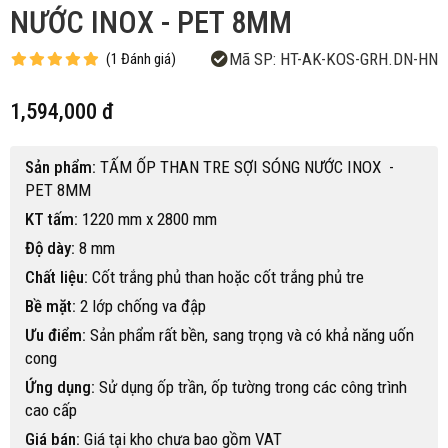
NƯỚC INOX - PET 8MM
Mã SP:
HT-AK-KOS-GRH.DN-HN
(
1
Đánh giá
)
1,594,000 đ
Sản phẩm:
TẤM ỐP THAN TRE SỢI SÓNG NƯỚC INOX -
PET 8MM
KT tấm:
1220 mm x 2800 mm
Độ dày:
8 mm
Chất liệu:
Cốt trắng phủ than hoặc cốt trắng phủ tre
Bề mặt:
2 lớp chống va đập
Ưu điểm:
Sản phẩm rất bền, sang trọng và có khả năng uốn
cong
Ứng dụng:
Sử dụng ốp trần, ốp tường trong các công trình
cao cấp
Giá bán:
Giá tại kho chưa bao gồm VAT