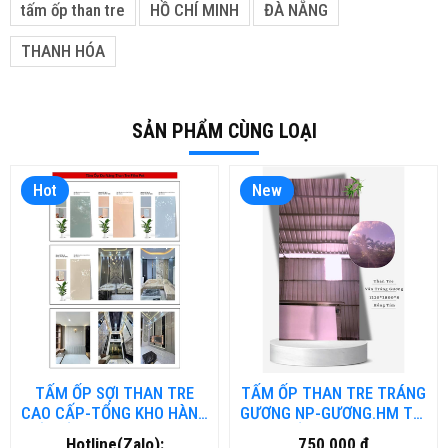
tấm ốp than tre
HỒ CHÍ MINH
ĐÀ NẴNG
THANH HÓA
SẢN PHẨM CÙNG LOẠI
Hot
New
TẤM ỐP SỢI THAN TRE
TẤM ỐP THAN TRE TRÁNG
CAO CẤP-TỔNG KHO HÀNG
GƯƠNG NP-GƯƠNG.HM TẠI
TẤM ỐP THAN TRE TẠI ĐÀ
HỒ CHÍ MINH
Hotline(Zalo):
750,000 đ