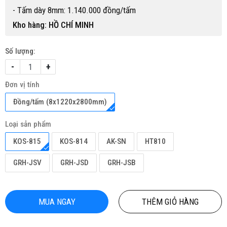
- Tấm dày 8mm: 1.140.000 đồng/tấm
Kho hàng: HỒ CHÍ MINH
Số lượng:
-
+
Đơn vị tính
Đồng/tấm (8x1220x2800mm)
Loại sản phẩm
KOS-815
KOS-814
AK-SN
HT810
GRH-JSV
GRH-JSD
GRH-JSB
MUA NGAY
THÊM GIỎ HÀNG