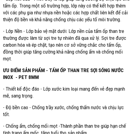
tấm ốp. Trong một số trường hợp, lớp này có thể kết hợp thêm
với các phụ gia như nhựa nền hoặc các hợp chất liên kết để cải
thiện độ bền và khả năng chống chịu các yếu tố môi trường.
- Lớp Nền - Lớp bảo vệ mặt dưới: Lớp nền của tấm ốp than tre
thường được làm từ sợi tre tự nhiên đã qua xử lý. Sợi tre được
carbon hóa và ép chặt, tạo nên cơ sở vững chắc cho tấm ốp,
đồng thời giúp tăng cường khả năng chống ẩm và chống mối
mọt.
ƯU ĐIỂM SẢN PHẨM - TẤM ỐP THAN TRE SỢI SÓNG NƯỚC
INOX - PET 8MM
- Thiết kế độc đáo - Lớp xước kim loại mang đến vẻ đẹp mạnh
mẽ, sang trọng.
- Độ bền cao - Chống trầy xước, chống thấm nước và chịu lực
tốt.
- Chống ẩm, chống mối mọt -Thành phần than tre giúp hạn chế
tình trạng ẩm mốc, tăng tuổi thọ sản phẩm.