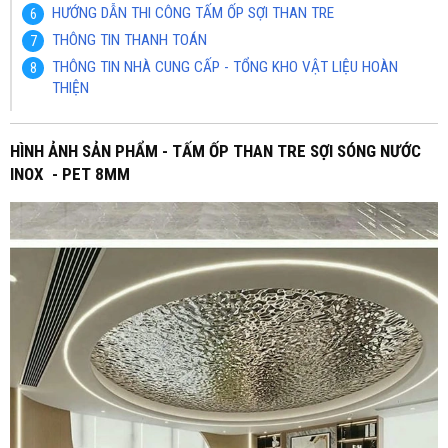
HƯỚNG DẪN THI CÔNG TẤM ỐP SỢI THAN TRE
THÔNG TIN THANH TOÁN
THÔNG TIN NHÀ CUNG CẤP - TỔNG KHO VẬT LIỆU HOÀN
THIỆN
HÌNH ẢNH SẢN PHẨM - TẤM ỐP THAN TRE SỢI SÓNG NƯỚC
INOX - PET 8MM