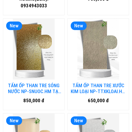
NẴNG
0934943033
New
New
TẤM ỐP THAN TRE SÓNG
TẤM ỐP THAN TRE XƯỚC
NƯỚC NP-SNUOC.HM TẠI
KIM LOẠI NP-TTXKLOAI.HM
HỒ CHÍ MINH
TẠI HỒ CHÍ MINH
850,000 đ
650,000 đ
New
New