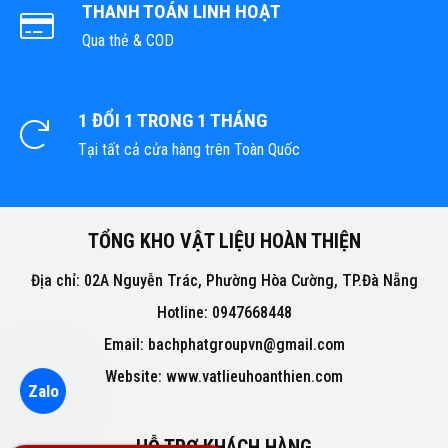
THANH TOÁN LINH HOẠT
Qua thẻ & COD
1 ĐỔI 1 TRONG 1 THÁNG
Tại tất cả cửa hàng trên Toàn Quốc
TỔNG KHO VẬT LIỆU HOÀN THIỆN
Địa chỉ: 02A Nguyễn Trác, Phường Hòa Cường, TP.Đà Nẵng
Hotline: 0947668448
Email: bachphatgroupvn@gmail.com
Website: www.vatlieuhoanthien.com
Zalo
HỖ TRỢ KHÁCH HÀNG