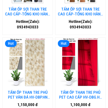
TẤM ỐP SỢI THAN TRE
TẤM ỐP SỢI THAN TRE
CAO CẤP-TỔNG KHO HÀNG
CAO CẤP-TỔNG KHO HÀNG
TẤM ỐP THAN TRE TẠI HÀ
TẤM ỐP THAN TRE TẠI HỒ
Hotline(Zalo):
Hotline(Zalo):
NỘI
CHÍ MINH
0934943033
0934943033
Hot
Hot
TẤM ỐP THAN TRE PHỦ
TẤM ỐP THAN TRE PHỦ
PET VÂN ĐÁ HV-DBP.HN
PET CAO CẤP HV-DBG.HN
TẠI HÀ NỘI
TẠI HÀ NỘI
1,150,000 đ
1,100,000 đ