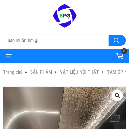
0
Trang chủ
SẢN PHẨM
VẬT LIỆU NỘI THẤT
TẤM ỐP N