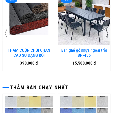
THẢM CUỘN CHÙI CHÂN
Bàn ghế gỗ nhựa ngoài trời
CAO SU DẠNG RỐI
BP-456
390,000 đ
15,500,000 đ
THẢM BÁN CHẠY NHẤT