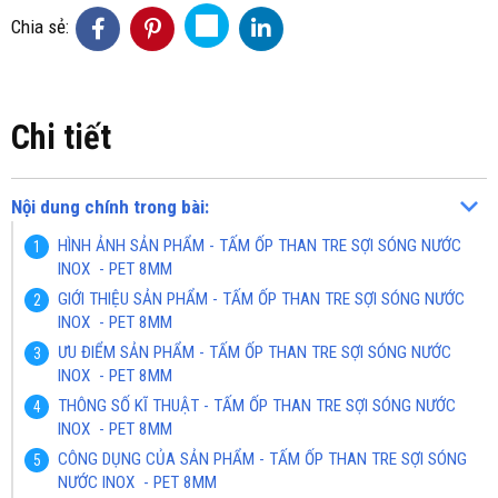
Chia sẻ:
Chi tiết
Nội dung chính trong bài:
HÌNH ẢNH SẢN PHẨM - TẤM ỐP THAN TRE SỢI SÓNG NƯỚC
INOX - PET 8MM
GIỚI THIỆU SẢN PHẨM - TẤM ỐP THAN TRE SỢI SÓNG NƯỚC
INOX - PET 8MM
ƯU ĐIỂM SẢN PHẨM - TẤM ỐP THAN TRE SỢI SÓNG NƯỚC
INOX - PET 8MM
THÔNG SỐ KĨ THUẬT - TẤM ỐP THAN TRE SỢI SÓNG NƯỚC
INOX - PET 8MM
CÔNG DỤNG CỦA SẢN PHẨM - TẤM ỐP THAN TRE SỢI SÓNG
NƯỚC INOX - PET 8MM