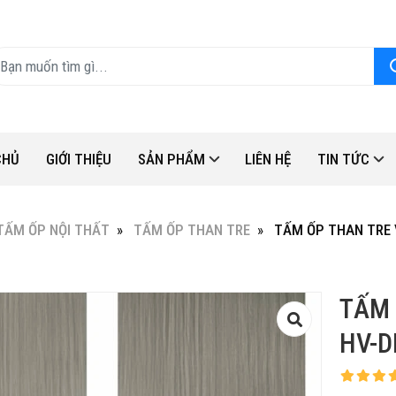
CHỦ
GIỚI THIỆU
SẢN PHẨM
LIÊN HỆ
TIN TỨC
TẤM ỐP NỘI THẤT
TẤM ỐP THAN TRE
TẤM ỐP THAN TRE 
TẤM 
HV-D