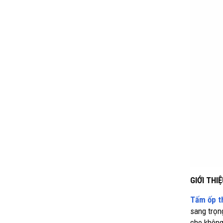
GIỚI TH
Tấm ốp t
sang trọn
cho không