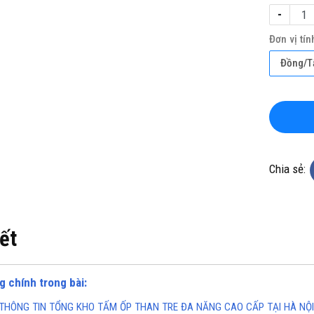
-
Đơn vị tín
Đồng/
KHO CHUYÊN THẢM CUỘN
TỔNG KHO CHUYÊN THẢM CU
KHÁNG KHUẨN TẠI ĐÀ NẴNG
VINYL KHÁNG KHUẨN TẠI HÀ 
Chia sẻ:
ine(Zalo): 0934943033
Hotline(Zalo): 093494303
iết
g chính trong bài:
THÔNG TIN TỔNG KHO TẤM ỐP THAN TRE ĐA NĂNG CAO CẤP TẠI HÀ NỘI