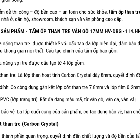
ểm dễ thi công – độ bền cao – an toàn cho sức khỏe,
tấm ốp than tr
h nhà ở, căn hộ, showroom, khách sạn và văn phòng cao cấp.
 SẢN PHẨM
-
TẤM ỐP THAN TRE VÂN GỖ 17MM HV-DBG -114.H
 năng than tre được thiết kế với cấu tạo đa lớp hiện đại, đảm bảo đ
ều không gian nội thất. Cấu tạo chính của tấm ốp bao gồm:
 năng sợi tre được cấu tạo từ 4 lớp gồm:
 than tre: Là lớp than hoạt tính Carbon Crystal dày 8mm, quyết định 
 dính: Có công dụng gắn kết lớp cốt than tre 7.8mm và lớp film 0.2m
 PVC (lớp trang trí): Rất đa dạng mẫu mã, từ vân gỗ, vân da, vân vải,…
 bảo vệ: Là lớp cuối cùng của sản phẩm, có tác dụng bảo vệ, hạn chế
t than tre (Carbon Crystal)
à thành phần quan trọng, quyết định đến chất lượng và độ bền của 