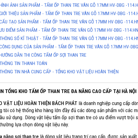
HÌNH ẢNH SẢN PHẨM - TẤM ỐP THAN TRE VÂN GỖ 17MM HV-DBG -114.
GIỚI THIỆU SẢN PHẨM - TẤM ỐP THAN TRE VÂN GỖ 17MM HV-DBG -114
CẤU TẠO SẢN PHẨM - TẤM ỐP THAN TRE VÂN GỖ 17MM HV-DBG -114.
ƯU ĐIỂM SẢN PHẨM - TẤM ỐP THAN TRE VÂN GỖ 17MM HV-DBG -114.H
THÔNG SỐ KĨ THUẬT - TẤM ỐP THAN TRE VÂN GỖ 17MM HV-DBG -114.
CÔNG DỤNG CỦA SẢN PHẨM - TẤM ỐP THAN TRE VÂN GỖ 17MM HV-DBG
HƯỚNG DẪN THI CÔNG TẤM ỐP SỢI THAN TRE
THÔNG TIN THANH TOÁN
THÔNG TIN NHÀ CUNG CẤP - TỔNG KHO VẬT LIỆU HOÀN THIỆN
IN TỔNG KHO TẤM ỐP THAN TRE ĐA NĂNG CAO CẤP TẠI HÀ NỘI
O VẬT LIỆU HOÀN THIỆN BÁCH PHÁT
là doanh nghiệp cung cấp dòn
g tôi có hệ thống kho hàng lớn đầy đủ các dòng sản phẩm với các m
ầu sử dụng. Dòng vật liệu tấm ốp sợi than tre có ưu điểm vượt trội 
 thường lựa chọn dòng vật liệu này.
 năng sợi than tre
là dòng vật liệu trang trí cao cấp, được sản xuất