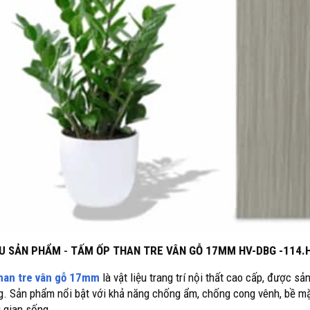
IỆU SẢN PHẨM
-
TẤM ỐP THAN TRE VÂN GỖ 17MM HV-DBG -114.
han tre vân gỗ 17mm
là vật liệu trang trí nội thất cao cấp, được sả
g. Sản phẩm nổi bật với khả năng chống ẩm, chống cong vênh, bề mặt 
 gian sống.