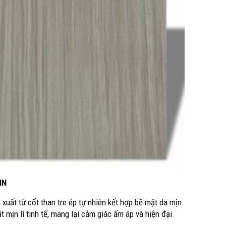
HN
n xuất từ cốt than tre ép tự nhiên kết hợp bề mặt da mịn
mịn lì tinh tế, mang lại cảm giác ấm áp và hiện đại