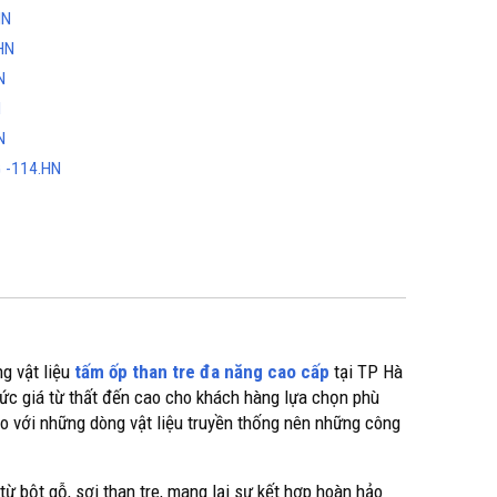
HN
.HN
HN
N
HN
 -114.HN
g vật liệu
tấm ốp than tre đa năng cao cấp
tại TP Hà
ức giá từ thất đến cao cho khách hàng lựa chọn phù
so với những dòng vật liệu truyền thống nên những công
 từ bột gỗ, sợi than tre, mang lại sự kết hợp hoàn hảo