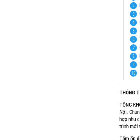
THÔNG T
TỔNG KH
Nội. Chún
hợp nhu c
trình mới
Tấm ốp đa