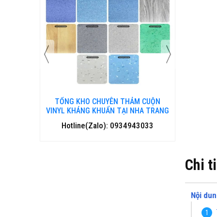
 CUỘN
TỔNG KHO CHUYÊN THẢM CUỘN
TỔNG 
HANH HOÁ
VINYL KHÁNG KHUẨN TẠI NHA TRANG
VINYL 
3033
Hotline(Zalo): 0934943033
Hotl
Chi t
Nội dun