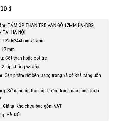
000 đ
hẩm:
TẤM ỐP THAN TRE VÂN GỖ 17MM HV-DBG
N TẠI HÀ NỘI
:
1220x2440mmx17mm
:
17 mm
ệu:
Cốt than hoặc cốt tre
:
2 lớp chống va đập
m:
Sản phẩm rất bền, sang trọng và có khả năng uốn
ng:
Sử dụng ốp trần, ốp tường trong các công trình
p
:
Giá tại kho chưa bao gồm VAT
Hot
ng:
HÀ NỘI