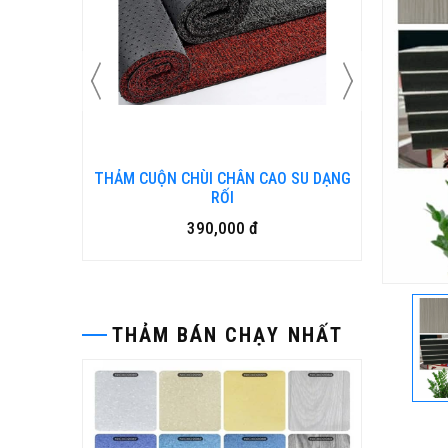
N KIM
THẢM CUỘN CHÙI CHÂN CAO SU DẠNG
Bàn ghế
RỐI
390,000 đ
THẢM BÁN CHẠY NHẤT