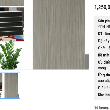
1,250,
Sản p
-114.H
KT tấm
Độ dày
 gỗ nhựa ngoài trời BP-456
Chất li
15,500,000 đ
Bề mặt
Ưu điể
cong
Ứng dụ
cao cấ
Giá bán
Kho hà
Số lượng: