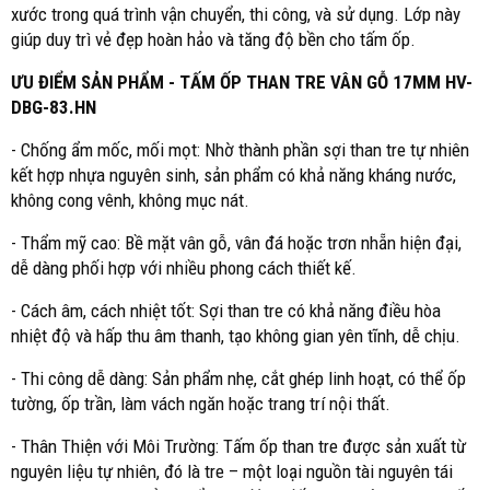
xước trong quá trình vận chuyển, thi công, và sử dụng. Lớp này
giúp duy trì vẻ đẹp hoàn hảo và tăng độ bền cho tấm ốp.
ƯU ĐIỂM SẢN PHẨM - TẤM ỐP THAN TRE VÂN GỖ 17MM HV-
DBG-83.HN
- Chống ẩm mốc, mối mọt: Nhờ thành phần sợi than tre tự nhiên
kết hợp nhựa nguyên sinh, sản phẩm có khả năng kháng nước,
không cong vênh, không mục nát.
- Thẩm mỹ cao: Bề mặt vân gỗ, vân đá hoặc trơn nhẵn hiện đại,
dễ dàng phối hợp với nhiều phong cách thiết kế.
- Cách âm, cách nhiệt tốt: Sợi than tre có khả năng điều hòa
nhiệt độ và hấp thu âm thanh, tạo không gian yên tĩnh, dễ chịu.
- Thi công dễ dàng: Sản phẩm nhẹ, cắt ghép linh hoạt, có thể ốp
tường, ốp trần, làm vách ngăn hoặc trang trí nội thất.
- Thân Thiện với Môi Trường: Tấm ốp than tre được sản xuất từ
nguyên liệu tự nhiên, đó là tre – một loại nguồn tài nguyên tái