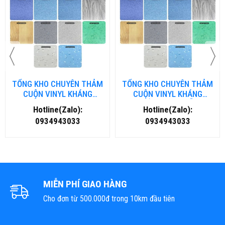
TỔNG KHO CHUYÊN THẢM
TỔNG KHO CHUYÊN THẢM
CUỘN VINYL KHÁNG
CUỘN VINYL KHÁNG
KHUẨN TẠI NHA TRANG
KHUẨN TẠI ĐÀ NẴNG
Hotline(Zalo):
Hotline(Zalo):
0934943033
0934943033
MIỄN PHÍ GIAO HÀNG
Cho đơn từ 500.000đ trong 10km đầu tiên