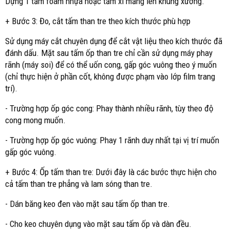
Dựng 1 tấm foam nhựa hoặc tấm xi măng lên khung xương.
+ Bước 3: Đo, cắt tấm than tre theo kích thước phù hợp
Sử dụng máy cắt chuyên dụng để cắt vật liệu theo kích thước đã
đánh dấu. Mặt sau tấm ốp than tre chỉ cần sử dụng máy phay
rãnh (máy soi) để có thể uốn cong, gấp góc vuông theo ý muốn
(chỉ thực hiện ở phần cốt, không được phạm vào lớp film trang
trí).
- Trường hợp ốp góc cong: Phay thành nhiều rãnh, tùy theo độ
cong mong muốn.
- Trường hợp ốp góc vuông: Phay 1 rãnh duy nhất tại vị trí muốn
gấp góc vuông.
+ Bước 4: Ốp tấm than tre: Dưới đây là các bước thực hiện cho
cả tấm than tre phẳng và lam sóng than tre.
- Dán băng keo đen vào mặt sau tấm ốp than tre.
- Cho keo chuyên dụng vào mặt sau tấm ốp và dàn đều.