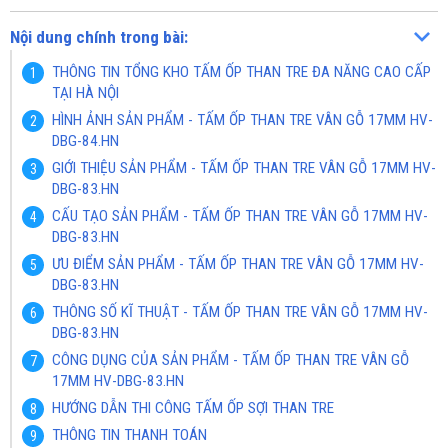
Nội dung chính trong bài:
THÔNG TIN TỔNG KHO TẤM ỐP THAN TRE ĐA NĂNG CAO CẤP
TẠI HÀ NỘI
HÌNH ẢNH SẢN PHẨM - TẤM ỐP THAN TRE VÂN GỖ 17MM HV-
DBG-84.HN
GIỚI THIỆU SẢN PHẨM - TẤM ỐP THAN TRE VÂN GỖ 17MM HV-
DBG-83.HN
CẤU TẠO SẢN PHẨM - TẤM ỐP THAN TRE VÂN GỖ 17MM HV-
DBG-83.HN
ƯU ĐIỂM SẢN PHẨM - TẤM ỐP THAN TRE VÂN GỖ 17MM HV-
DBG-83.HN
THÔNG SỐ KĨ THUẬT - TẤM ỐP THAN TRE VÂN GỖ 17MM HV-
DBG-83.HN
CÔNG DỤNG CỦA SẢN PHẨM - TẤM ỐP THAN TRE VÂN GỖ
17MM HV-DBG-83.HN
HƯỚNG DẪN THI CÔNG TẤM ỐP SỢI THAN TRE
THÔNG TIN THANH TOÁN