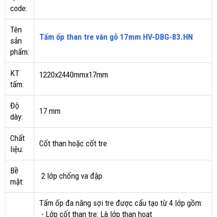
code:
Tên
Tấm ốp than tre vân gỗ 17mm HV-DBG-83.HN
sản
phẩm:
KT
1220x2440mmx17mm
tấm:
Độ
17 mm
dày:
Chất
Cốt than hoặc cốt tre
liệu:
Bề
2 lớp chống va đập
mặt:
Tấm ốp đa năng sợi tre được cấu tạo từ 4 lớp gồm:
- Lớp cốt than tre: Là lớp than hoạt