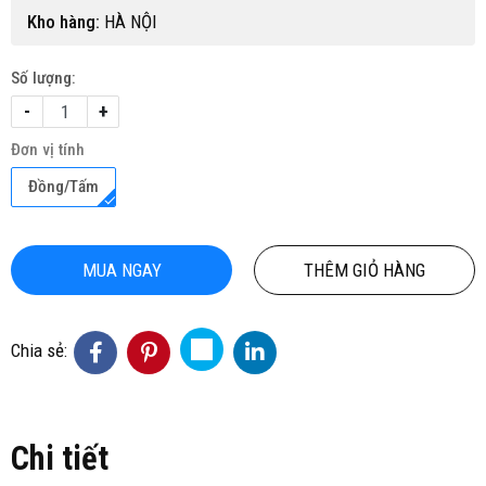
Kho hàng:
HÀ NỘI
Số lượng:
-
+
Đơn vị tính
Đồng/Tấm
MUA NGAY
THÊM GIỎ HÀNG
Chia sẻ:
Chi tiết