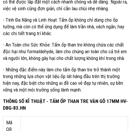
có thể được lắp đặt một cách nhanh chóng và dễ dàng. Ngoài ra,
việc vệ sinh cũng đơn giản, chỉ cần lau chùi nhẹ nhàng.
- Tính Đa Năng và Linh Hoạt: Tấm ốp không chỉ dùng cho ốp
tường, mà còn có thể ứng dụng để làm trần nhà, vách ngăn, hay
các chi tiết trang trí khác.
- An Toàn cho Sức Khỏe: Tấm ốp than tre không chứa các chất
độc hại như formaldehyde, làm cho chúng an toàn cho cả trẻ em
và người lớn, không gây hại cho chất lượng không khí trong nhà.
- Những đặc điểm này làm cho tấm ốp than tre trở thành một
trong những lựa chọn vật liệu ốp lát hàng đầu trên thị trường
hiện nay, đặc biệt cho những ai đề cao vẻ đẹp tự nhiên, sự bền
vững và một môi trường sống lành mạnh.
THÔNG SỐ KĨ THUẬT - TẤM ỐP THAN TRE VÂN GỖ 17MM HV-
DBG-83.HN
Mã
QR