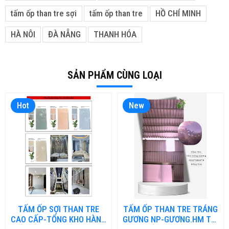
tấm ốp than tre sợi
tấm ốp than tre
HỒ CHÍ MINH
HÀ NÔI
ĐÀ NẴNG
THANH HÓA
SẢN PHẨM CÙNG LOẠI
Hot
New
TẤM ỐP SỢI THAN TRE
TẤM ỐP THAN TRE TRÁNG
CAO CẤP-TỔNG KHO HÀNG
GƯƠNG NP-GƯƠNG.HM TẠI