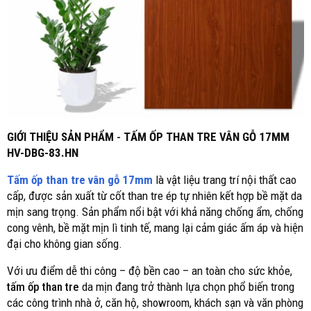
GIỚI THIỆU SẢN PHẨM
-
TẤM ỐP THAN TRE VÂN GỖ 17MM
HV-DBG-83.HN
Tấm ốp than tre vân gỗ 17mm
là vật liệu trang trí nội thất cao
cấp, được sản xuất từ cốt than tre ép tự nhiên kết hợp bề mặt da
mịn sang trọng. Sản phẩm nổi bật với khả năng chống ẩm, chống
cong vênh, bề mặt mịn lì tinh tế, mang lại cảm giác ấm áp và hiện
đại cho không gian sống.
Với ưu điểm dễ thi công – độ bền cao – an toàn cho sức khỏe,
tấm ốp than tre
da mịn đang trở thành lựa chọn phổ biến trong
các công trình nhà ở, căn hộ, showroom, khách sạn và văn phòng