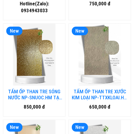
TẤM ỐP THAN TRE TẠI ĐÀ
HỒ CHÍ MINH
Hotline(Zalo):
750,000 đ
NẴNG
0934943033
New
New
TẤM ỐP THAN TRE SÓNG
TẤM ỐP THAN TRE XƯỚC
NƯỚC NP-SNUOC.HM TẠI
KIM LOẠI NP-TTXKLOAI.HM
HỒ CHÍ MINH
TẠI HỒ CHÍ MINH
850,000 đ
650,000 đ
New
New