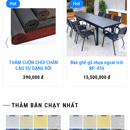
Hot
Hot
THẢM CUỘN CHÙI CHÂN
Bàn ghế gỗ nhựa ngoài trời
CAO SU DẠNG RỐI
BP-456
390,000 đ
15,500,000 đ
THẢM BÁN CHẠY NHẤT