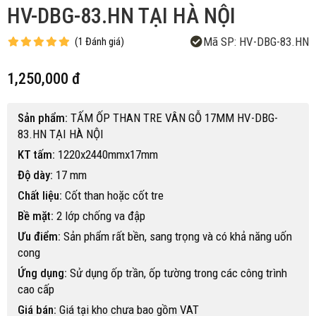
HV-DBG-83.HN TẠI HÀ NỘI
Mã SP:
HV-DBG-83.HN
(
1
Đánh giá
)
1,250,000 đ
Sản phẩm:
TẤM ỐP THAN TRE VÂN GỖ 17MM HV-DBG-
83.HN TẠI HÀ NỘI
KT tấm:
1220x2440mmx17mm
Độ dày:
17 mm
Chất liệu:
Cốt than hoặc cốt tre
Bề mặt:
2 lớp chống va đập
Ưu điểm:
Sản phẩm rất bền, sang trọng và có khả năng uốn
cong
Ứng dụng:
Sử dụng ốp trần, ốp tường trong các công trình
cao cấp
Giá bán:
Giá tại kho chưa bao gồm VAT