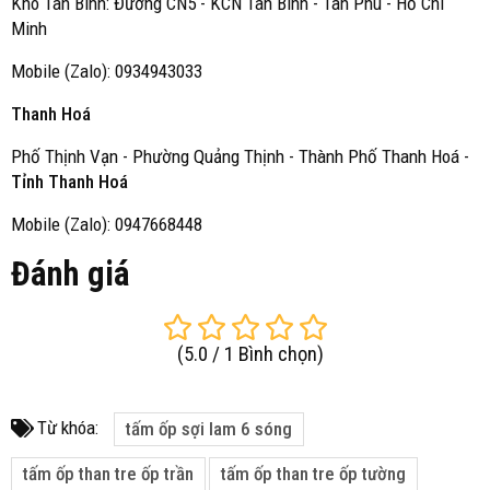
Kho Tân Bình: Đường CN5 - KCN Tân Bình - Tân Phú - Hồ Chí
Minh
Mobile (Zalo): 0934943033
Thanh Hoá
Phố Thịnh Vạn - Phường Quảng Thịnh - Thành Phố Thanh Hoá -
Tỉnh Thanh Hoá
Mobile (Zalo): 0947668448
Đánh giá
(
5.0
/
1
Bình chọn
)
Từ khóa:
tấm ốp sợi lam 6 sóng
tấm ốp than tre ốp trần
tấm ốp than tre ốp tường