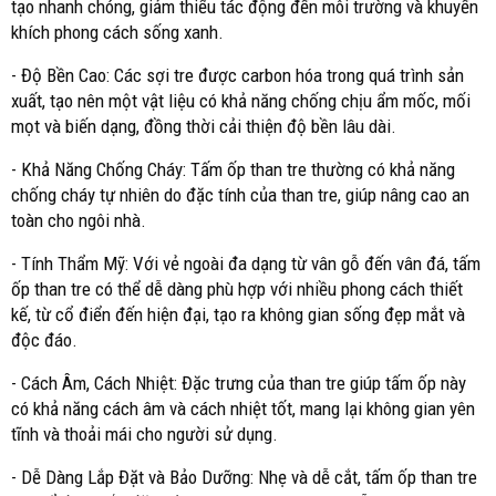
tạo nhanh chóng, giảm thiểu tác động đến môi trường và khuyến
khích phong cách sống xanh.
- Độ Bền Cao: Các sợi tre được carbon hóa trong quá trình sản
xuất, tạo nên một vật liệu có khả năng chống chịu ẩm mốc, mối
mọt và biến dạng, đồng thời cải thiện độ bền lâu dài.
- Khả Năng Chống Cháy: Tấm ốp than tre thường có khả năng
chống cháy tự nhiên do đặc tính của than tre, giúp nâng cao an
toàn cho ngôi nhà.
- Tính Thẩm Mỹ: Với vẻ ngoài đa dạng từ vân gỗ đến vân đá, tấm
ốp than tre có thể dễ dàng phù hợp với nhiều phong cách thiết
kế, từ cổ điển đến hiện đại, tạo ra không gian sống đẹp mắt và
độc đáo.
- Cách Âm, Cách Nhiệt: Đặc trưng của than tre giúp tấm ốp này
có khả năng cách âm và cách nhiệt tốt, mang lại không gian yên
tĩnh và thoải mái cho người sử dụng.
- Dễ Dàng Lắp Đặt và Bảo Dưỡng: Nhẹ và dễ cắt, tấm ốp than tre