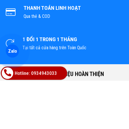
THANH TOÁN LINH HOẠT
Qua thẻ & COD
1 ĐỔI 1 TRONG 1 THÁNG
Tại tất cả cửa hàng trên Toàn Quốc
Zalo
Hotline: 0934943033
TỔNG KHO VẬT LIỆU HOÀN THIỆN
Địa chỉ: 02A Nguyễn Trác, Phường Hòa Cường, TP.Đà Nẵng
Hotline: 0947668448
Email: bachphatgroupvn@gmail.com
Website: www.vatlieuhoanthien.com