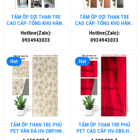
TẤM ỐP SỢI THAN TRE
TẤM ỐP SỢI THAN TRE
CAO CẤP-TỔNG KHO HÀNG
CAO CẤP-TỔNG KHO HÀNG
TẤM ỐP THAN TRE TẠI HÀ
TẤM ỐP THAN TRE TẠI HỒ
Hotline(Zalo):
Hotline(Zalo):
NỘI
CHÍ MINH
0934943033
0934943033
Hot
Hot
TẤM ỐP THAN TRE PHỦ
TẤM ỐP THAN TRE PHỦ
PET VÂN ĐÁ HV-DBP.HN
PET CAO CẤP HV-DBG.HN
TẠI HÀ NỘI
TẠI HÀ NỘI