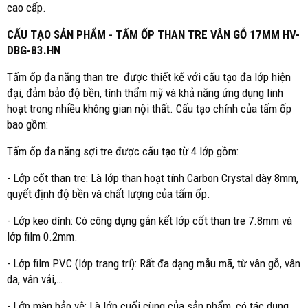
cao cấp.
CẤU TẠO SẢN PHẨM
-
TẤM ỐP THAN TRE VÂN GỖ 17MM HV-
DBG-83.HN
Tấm ốp đa năng than tre được thiết kế với cấu tạo đa lớp hiện
đại, đảm bảo độ bền, tính thẩm mỹ và khả năng ứng dụng linh
hoạt trong nhiều không gian nội thất. Cấu tạo chính của tấm ốp
bao gồm:
Tấm ốp đa năng sợi tre được cấu tạo từ 4 lớp gồm:
- Lớp cốt than tre: Là lớp than hoạt tính Carbon Crystal dày 8mm,
quyết định độ bền và chất lượng của tấm ốp.
- Lớp keo dính: Có công dụng gắn kết lớp cốt than tre 7.8mm và
lớp film 0.2mm.
- Lớp film PVC (lớp trang trí): Rất đa dạng mẫu mã, từ vân gỗ, vân
da, vân vải,…
- Lớp màn bảo vệ: Là lớp cuối cùng của sản phẩm, có tác dụng