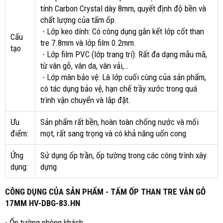
tính Carbon Crystal dày 8mm, quyết định độ bền và
chất lượng của tấm ốp.
- Lớp keo dính: Có công dụng gắn kết lớp cốt than
Cấu
tre 7.8mm và lớp film 0.2mm.
tạo
- Lớp film PVC (lớp trang trí): Rất đa dạng mẫu mã,
từ vân gỗ, vân da, vân vải,…
- Lớp màn bảo vệ: Là lớp cuối cùng của sản phẩm,
có tác dụng bảo vệ, hạn chế trầy xước trong quá
trình vận chuyển và lắp đặt.
Ưu
Sản phẩm rất bền, hoàn toàn chống nước và mối
điểm:
mọt, rất sang trọng và có khả năng uốn cong
Ứng
Sử dụng ốp trần, ốp tường trong các công trình xây
dụng:
dựng
CÔNG DỤNG CỦA SẢN PHẨM - TẤM ỐP THAN TRE VÂN GỖ
17MM HV-DBG-83.HN
- Ốp tường phòng khách