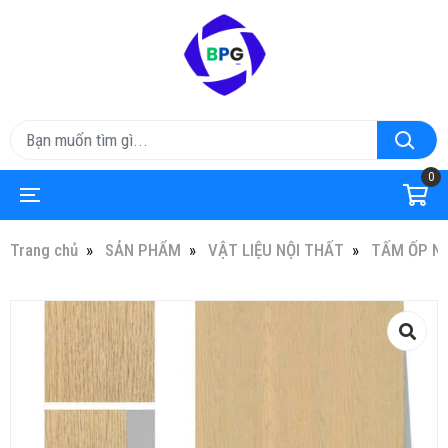
0
Trang chủ
SẢN PHẨM
VẬT LIỆU NỘI THẤT
TẤM ỐP N