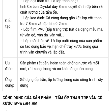
- Lớp cốt than tre: Là lớp than hoạt
tính Carbon Crystal dày 8mm, quyết định độ bền và
chất lượng của tấm ốp.
- Lớp keo dính: Có công dụng gắn kết lớp cốt than
Cấu
tre 7.8mm và lớp film 0.2mm.
tạo
- Lớp film PVC (lớp trang trí): Rất đa dạng mẫu mã,
từ vân gỗ, vân da, vân vải,…
- Lớp màn bảo vệ: Là lớp cuối cùng của sản phẩm,
có tác dụng bảo vệ, hạn chế trầy xước trong quá
trình vận chuyển và lắp đặt.
Ưu
Sản phẩm rất bền, hoàn toàn chống nước và mối
điểm:
mọt, rất sang trọng và có khả năng uốn cong
Ứng
Sử dụng ốp trần, ốp tường trong các công trình xây
dụng:
dựng
CÔNG DỤNG CỦA SẢN PHẨM - TẤM ỐP THAN TRE VÂN GỖ
XƯỚC IW-WEiR4.HM