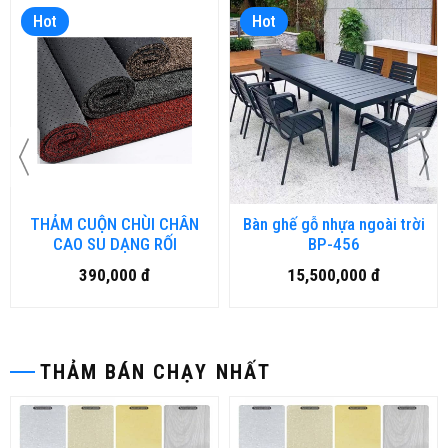
Hot
Hot
THẢM CUỘN CHÙI CHÂN
Bàn ghế gỗ nhựa ngoài trời
CAO SU DẠNG RỐI
BP-456
390,000 đ
15,500,000 đ
THẢM BÁN CHẠY NHẤT