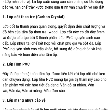
- Lớp màn bảo vệ: Là lớp cuối cùng của sản phẩm, có tác dụng
bảo vệ, hạn chế trầy xước trong quá trình vận chuyển và lắp đặt.
1. Lớp cốt than tre (Carbon Crystal)
Lớp cốt là thành phần quan trọng, quyết định đến chất lượng và
độ bền của tấm ốp than tre Iwood. Lớp cốt này có độ dày 8mm
và được cấu tạo bởi 3 thành phần: Lớp PVC nguyên sinh cao
cấp, Lớp nhựa tái chế kết hợp với chất phụ gia và bột đá, Lớp
PVC nguyên sinh cao cấp khác, bổ sung độ cứng chắc và khả
năng bảo vệ toàn diện cho tấm ốp.
2. Lớp Film PVC
Đây là lớp bề mặt của tấm ốp, được liên kết với lớp cốt nhờ keo
dán chuyên dụng. Lớp film PVC mang lại giá trị thẩm mỹ cao cho
sản phẩm với các họa tiết đa dạng: Vân gỗ tự nhiên, Vân
vải, Vân da, Vân xi măng, Màu đơn sắc.
3. Lớp màng nhựa bảo vệ
Lớp màng nhựa bảo vệ là lớp cuối cùng, có tác dụng hạn chế trầy