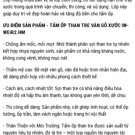
xước trong quá trình vận chuyển, thi công, và sử dụng. Lớp này
giúp duy trì vẻ đẹp hoàn hảo và tăng độ bền cho tấm ốp.
ƯU ĐIỂM SẢN PHẨM - TẤM ỐP THAN TRE VÂN GỖ XƯỚC IW-
WEiR2.HM
- Chống ẩm mốc, mối mọt: Nhờ thành phần sợi than tre tự nhiên
kết hợp nhựa nguyên sinh, sản phẩm có khả năng kháng nước,
không cong vênh, không mục nát.
- Thẩm mỹ cao: Bề mặt vân gỗ, vân đá hoặc trơn nhẵn hiện đại,
dễ dàng phối hợp với nhiều phong cách thiết kế.
- Cách âm, cách nhiệt tốt: Sợi than tre có khả năng điều hòa
nhiệt độ và hấp thu âm thanh, tạo không gian yên tĩnh, dễ chịu.
- Thi công dễ dàng: Sản phẩm nhẹ, cắt ghép linh hoạt, có thể ốp
tường, ốp trần, làm vách ngăn hoặc trang trí nội thất.
- Thân Thiện với Môi Trường: Tấm ốp than tre được sản xuất từ
nguyên liệu tự nhiên, đó là tre – một loại nguồn tài nguyên tái