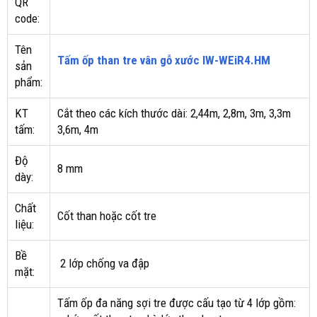
QR
code:
Tên
Tấm ốp than tre vân gỗ xước IW-WEiR4.HM
sản
phẩm:
KT
Cắt theo các kích thước dài: 2,44m, 2,8m, 3m, 3,3m
tấm:
3,6m, 4m
Độ
8 mm
dày:
Chất
Cốt than hoặc cốt tre
liệu:
Bề
2 lớp chống va đập
mặt:
Tấm ốp đa năng sợi tre được cấu tạo từ 4 lớp gồm: