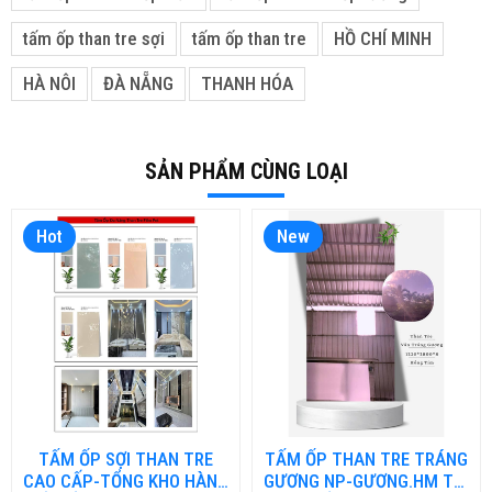
tấm ốp than tre sợi
tấm ốp than tre
HỒ CHÍ MINH
HÀ NÔI
ĐÀ NẴNG
THANH HÓA
SẢN PHẨM CÙNG LOẠI
Hot
New
TẤM ỐP SỢI THAN TRE
TẤM ỐP THAN TRE TRÁNG
CAO CẤP-TỔNG KHO HÀNG
GƯƠNG NP-GƯƠNG.HM TẠI