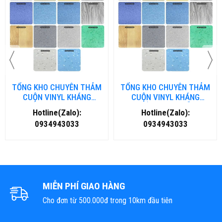
HẢM
TỔNG KHO CHUYÊN THẢM
TỔNG KHO CHUYÊN TH
G
CUỘN VINYL KHÁNG
CUỘN VINYL KHÁNG
NG
KHUẨN TẠI ĐÀ NẴNG
KHUẨN TẠI HÀ NỘI
Hotline(Zalo):
Hotline(Zalo):
0934943033
0934943033
MIỄN PHÍ GIAO HÀNG
Cho đơn từ 500.000đ trong 10km đầu tiên