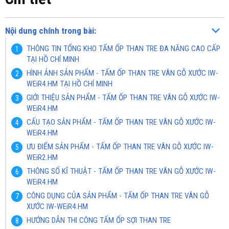
Nội dung chính trong bài:
THÔNG TIN TỔNG KHO TẤM ỐP THAN TRE ĐA NĂNG CAO CẤP
TẠI HỒ CHÍ MINH
HÌNH ẢNH SẢN PHẨM - TẤM ỐP THAN TRE VÂN GỖ XƯỚC IW-
WEiR4.HM TẠI HỒ CHÍ MINH
GIỚI THIỆU SẢN PHẨM - TẤM ỐP THAN TRE VÂN GỖ XƯỚC IW-
WEiR4.HM
CẤU TẠO SẢN PHẨM - TẤM ỐP THAN TRE VÂN GỖ XƯỚC IW-
WEiR4.HM
ƯU ĐIỂM SẢN PHẨM - TẤM ỐP THAN TRE VÂN GỖ XƯỚC IW-
WEiR2.HM
THÔNG SỐ KĨ THUẬT - TẤM ỐP THAN TRE VÂN GỖ XƯỚC IW-
WEiR4.HM
CÔNG DỤNG CỦA SẢN PHẨM - TẤM ỐP THAN TRE VÂN GỖ
XƯỚC IW-WEiR4.HM
HƯỚNG DẪN THI CÔNG TẤM ỐP SỢI THAN TRE