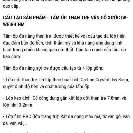
cao cấp.
CẤU TẠO SẢN PHẨM
-
TẤM ỐP THAN TRE VÂN GỖ XƯỚC IW-
WEiR4.HM
Tấm ốp đa năng than tre được thiết kế với cấu tạo đa lớp hiện
đại, đảm bảo độ bền, tính thẩm mỹ và khả năng ứng dụng linh
hoạt trong nhiều không gian nội thất. Cấu tạo chính của tấm ốp
bao gồm:
Tấm ốp đa năng sợi tre được cấu tạo từ 4 lớp gồm:
- Lớp cốt than tre: Là lớp than hoạt tính Carbon Crystal dày 8mm,
quyết định độ bền và chất lượng của tấm ốp.
- Lớp keo dính: Có công dụng gắn kết lớp cốt than tre 7.8mm và
lớp film 0.2mm.
- Lớp film PVC (lớp trang trí): Rất đa dạng mẫu mã, từ vân gỗ, vân
da, vân vải,…