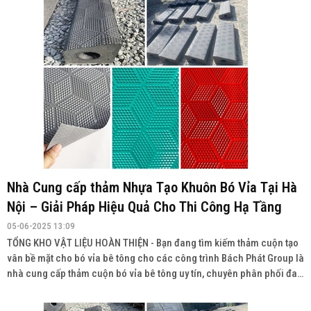
Nhà Cung cấp thảm Nhựa Tạo Khuôn Bó Vỉa Tại Hà
Nội – Giải Pháp Hiệu Quả Cho Thi Công Hạ Tầng
05-06-2025 13:09
TỔNG KHO VẬT LIỆU HOÀN THIỆN - Bạn đang tìm kiếm thảm cuộn tạo
vân bề mặt cho bó vỉa bê tông cho các công trình Bách Phát Group là
nhà cung cấp thảm cuộn bó vỉa bê tông uy tín, chuyên phân phối đa
dạng sản phẩm với chất lượng cao, giá cả cạnh tranh và giao hàng
toàn quốc.