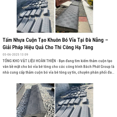
Tấm Nhựa Cuộn Tạo Khuôn Bó Vỉa Tại Đà Nẵng –
Giải Pháp Hiệu Quả Cho Thi Công Hạ Tầng
05-06-2025 13:09
TỔNG KHO VẬT LIỆU HOÀN THIỆN - Bạn đang tìm kiếm thảm cuộn tạo
vân bề mặt cho bó vỉa bê tông cho các công trình Bách Phát Group là
nhà cung cấp thảm cuộn bó vỉa bê tông uy tín, chuyên phân phối đa
dạng sản phẩm với chất lượng cao, giá cả cạnh tranh và giao hàng
toàn quốc.