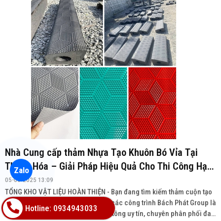
Nhà Cung cấp thảm Nhựa Tạo Khuôn Bó Vỉa Tại
Thanh Hóa – Giải Pháp Hiệu Quả Cho Thi Công Hạ
Zalo
Tầng
05-06-2025 13:09
TỔNG KHO VẬT LIỆU HOÀN THIỆN - Bạn đang tìm kiếm thảm cuộn tạo
vân bề mặt cho bó vỉa bê tông cho các công trình Bách Phát Group là
Hotline: 0934943033
nhà cung cấp thảm cuộn bó vỉa bê tông uy tín, chuyên phân phối đa