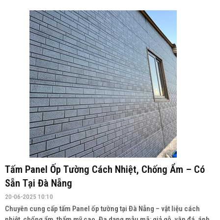
Tấm Panel Ốp Tường Cách Nhiệt, Chống Ẩm – Có
Sẵn Tại Đà Nẵng
20-06-2025 10:10
Chuyên cung cấp tấm Panel ốp tường tại Đà Nẵng – vật liệu cách
nhiệt, chống ẩm, thẩm mỹ cao. Đa dạng mẫu mã: giả gỗ, vân đá, ánh