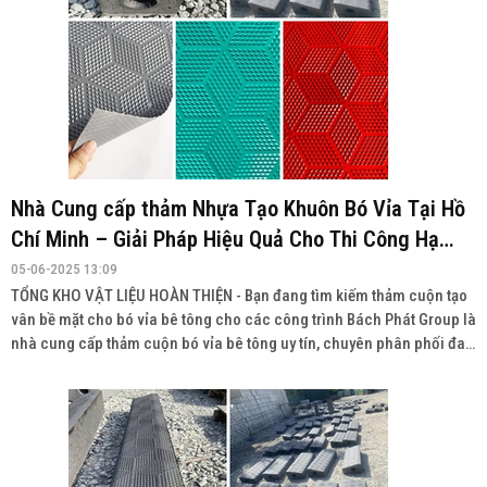
Nhà Cung cấp thảm Nhựa Tạo Khuôn Bó Vỉa Tại Hồ
Chí Minh – Giải Pháp Hiệu Quả Cho Thi Công Hạ
Tầng
05-06-2025 13:09
TỔNG KHO VẬT LIỆU HOÀN THIỆN - Bạn đang tìm kiếm thảm cuộn tạo
vân bề mặt cho bó vỉa bê tông cho các công trình Bách Phát Group là
nhà cung cấp thảm cuộn bó vỉa bê tông uy tín, chuyên phân phối đa
dạng sản phẩm với chất lượng cao, giá cả cạnh tranh và giao hàng
toàn quốc.