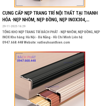
CUNG CẤP NẸP TRANG TRÍ NỘI THẤT TẠI THANH
HÓA ·NẸP NHÔM, NẸP ĐỒNG, NẸP INOX304,
INOX201
29-11-2025 16:29
TỔNG KHO NẸP TRANG TRÍ BÁCH PHÁT - NẸP NHÔM, NẸP ĐỒNG, NẸP
INOX Kho hàng: Hà Nội - Đà Nẵng - Hồ Chí Minh Liên hệ:
0947.668.448 Website: vatlieuhoanthien.com