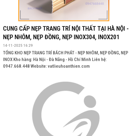
CUNG CẤP NẸP TRANG TRÍ NỘI THẤT TẠI HÀ NỘI -
NẸP NHÔM, NẸP ĐỒNG, NẸP INOX304, INOX201
14-11-2025 16:29
TỔNG KHO NẸP TRANG TRÍ BÁCH PHÁT - NẸP NHÔM, NẸP ĐỒNG, NẸP
INOX Kho hàng: Hà Nội - Đà Nẵng - Hồ Chí Minh Liên hệ:
0947.668.448 Website: vatlieuhoanthien.com