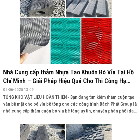
Nhà Cung cấp thảm Nhựa Tạo Khuôn Bó Vỉa Tại Hồ
Chí Minh – Giải Pháp Hiệu Quả Cho Thi Công Hạ
Tầng
05-06-2025 13:09
TỔNG KHO VẬT LIỆU HOÀN THIỆN - Bạn đang tìm kiếm thảm cuộn tạo
vân bề mặt cho bó vỉa bê tông cho các công trình Bách Phát Group là
nhà cung cấp thảm cuộn bó vỉa bê tông uy tín, chuyên phân phối đa
dạng sản phẩm với chất lượng cao, giá cả cạnh tranh và giao hàng
toàn quốc.