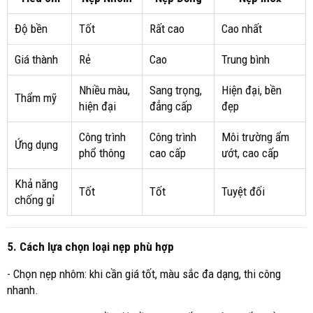
Độ bền
Tốt
Rất cao
Cao nhất
Giá thành
Rẻ
Cao
Trung bình
Nhiều màu,
Sang trọng,
Hiện đại, bền
Thẩm mỹ
hiện đại
đẳng cấp
đẹp
Công trình
Công trình
Môi trường ẩm
Ứng dụng
phổ thông
cao cấp
ướt, cao cấp
Khả năng
Tốt
Tốt
Tuyệt đối
chống gỉ
5. Cách lựa chọn loại nẹp phù hợp
- Chọn nẹp nhôm: khi cần giá tốt, màu sắc đa dạng, thi công
nhanh.