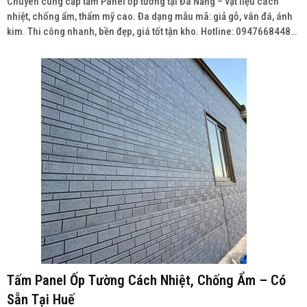
Chuyên cung cấp tấm Panel ốp tường tại Đà Nẵng – vật liệu cách
nhiệt, chống ẩm, thẩm mỹ cao. Đa dạng mẫu mã: giả gỗ, vân đá, ánh
kim. Thi công nhanh, bền đẹp, giá tốt tận kho. Hotline: 0947668448
Wedsite: vatlieuhoanthien.com
Tấm Panel Ốp Tường Cách Nhiệt, Chống Ẩm – Có
Sẵn Tại Huế