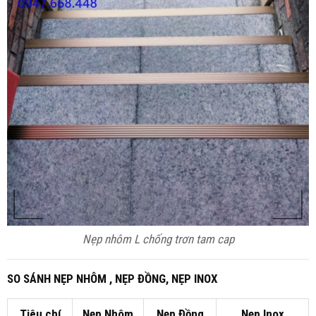
Nẹp nhôm L chống trơn tam cap
SO SÁNH NẸP NHÔM , NẸP ĐỒNG, NẸP INOX
Tiêu chí
Nẹp Nhôm
Nẹp Đồng
Nẹp Inox