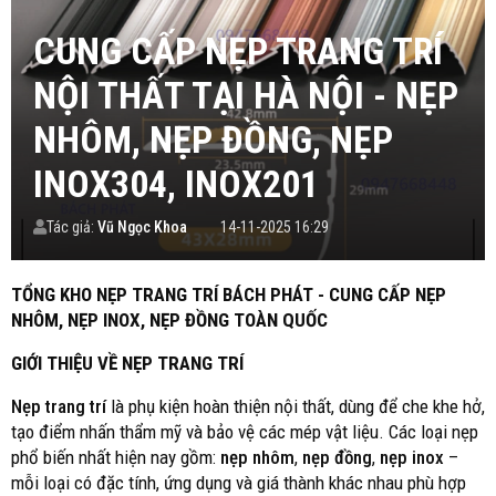
CUNG CẤP NẸP TRANG TRÍ
NỘI THẤT TẠI HÀ NỘI - NẸP
NHÔM, NẸP ĐỒNG, NẸP
INOX304, INOX201
Tác giả:
Vũ Ngọc Khoa
14-11-2025 16:29
TỔNG KHO NẸP TRANG TRÍ BÁCH PHÁT - CUNG CẤP NẸP
NHÔM, NẸP INOX, NẸP ĐỒNG TOÀN QUỐC
GIỚI THIỆU VỀ NẸP TRANG TRÍ
Nẹp trang trí
là phụ kiện hoàn thiện nội thất, dùng để che khe hở,
tạo điểm nhấn thẩm mỹ và bảo vệ các mép vật liệu. Các loại nẹp
phổ biến nhất hiện nay gồm:
nẹp nhôm
,
nẹp đồng
,
nẹp inox
–
mỗi loại có đặc tính, ứng dụng và giá thành khác nhau phù hợp