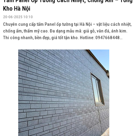
Tấm Panel Ốp Tường Cách Nhiệt, Chống Ẩm – Tổng
Kho Hà Nội
20-06-2025 10:10
Chuyên cung cấp tấm Panel ốp tường tại Hà Nội – vật liệu cách nhiệt,
chống ẩm, thẩm mỹ cao. Đa dạng mẫu mã: giả gỗ, vân đá, ánh kim.
Thi công nhanh, bền đẹp, giá tốt tận kho. Hotline: 0947668448
Wedsite: vatlieuhoanthien.com