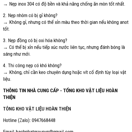
→ Nẹp inox 304 có độ bền và khả năng chống ăn mòn tốt nhất.
2. Nẹp nhôm có bị gỉ không?
→ Không gỉ, nhưng có thể xỉn màu theo thời gian nếu không anot
tốt.
3. Nẹp đồng có bị oxi hóa không?
→ Có thể bị xỉn nếu tiếp xúc nước liên tục, nhưng đánh bóng là
sáng như mới.
4. Thi công nẹp có khó không?
→ Không, chỉ cần keo chuyên dụng hoặc vít cố định tùy loại vật
liệu.
THÔNG TIN NHÀ CUNG CẤP - TỔNG KHO VẬT LIỆU HOÀN
THIỆN
TÔNG KHO VẬT LIỆU HOÀN THIỆN
Hotline (Zalo)
:
0947668448
Email: bachphatgroupvn@gmail.com