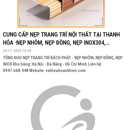
CUNG CẤP NẸP TRANG TRÍ NỘI THẤT TẠI THANH
HÓA ·NẸP NHÔM, NẸP ĐỒNG, NẸP INOX304,
INOX201
29-11-2025 16:29
TỔNG KHO NẸP TRANG TRÍ BÁCH PHÁT - NẸP NHÔM, NẸP ĐỒNG, NẸP
INOX Kho hàng: Hà Nội - Đà Nẵng - Hồ Chí Minh Liên hệ:
0947.668.448 Website: vatlieuhoanthien.com