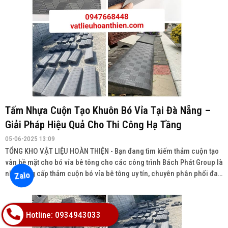
Tấm Nhựa Cuộn Tạo Khuôn Bó Vỉa Tại Đà Nẵng –
Giải Pháp Hiệu Quả Cho Thi Công Hạ Tầng
05-06-2025 13:09
TỔNG KHO VẬT LIỆU HOÀN THIỆN - Bạn đang tìm kiếm thảm cuộn tạo
vân bề mặt cho bó vỉa bê tông cho các công trình Bách Phát Group là
nhà cung cấp thảm cuộn bó vỉa bê tông uy tín, chuyên phân phối đa
Zalo
dạng sản phẩm với chất lượng cao, giá cả cạnh tranh và giao hàng
toàn quốc.
Hotline: 0934943033