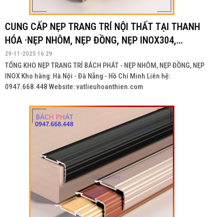
CUNG CẤP NẸP TRANG TRÍ NỘI THẤT TẠI THANH
HÓA ·NẸP NHÔM, NẸP ĐỒNG, NẸP INOX304,
INOX201
29-11-2025 16:29
TỔNG KHO NẸP TRANG TRÍ BÁCH PHÁT - NẸP NHÔM, NẸP ĐỒNG, NẸP
INOX Kho hàng: Hà Nội - Đà Nẵng - Hồ Chí Minh Liên hệ:
0947.668.448 Website: vatlieuhoanthien.com