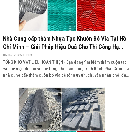
Nhà Cung cấp thảm Nhựa Tạo Khuôn Bó Vỉa Tại Hồ
Chí Minh – Giải Pháp Hiệu Quả Cho Thi Công Hạ
Tầng
05-06-2025 13:09
TỔNG KHO VẬT LIỆU HOÀN THIỆN - Bạn đang tìm kiếm thảm cuộn tạo
vân bề mặt cho bó vỉa bê tông cho các công trình Bách Phát Group là
nhà cung cấp thảm cuộn bó vỉa bê tông uy tín, chuyên phân phối đa
dạng sản phẩm với chất lượng cao, giá cả cạnh tranh và giao hàng
toàn quốc.