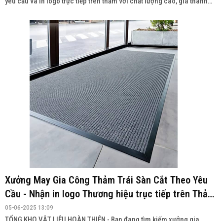
yêu cầu và in logo trực tiếp trên thảm với chất lượng cao, giá thành
cạnh tranh.
Xưởng May Gia Công Thảm Trái Sàn Cắt Theo Yêu
Cầu - Nhận in logo Thương hiệu trục tiếp trên Thảm
TẠI ĐÀ NĂNG
05-06-2025 13:09
TỔNG KHO VẬT LIỆU HOÀN THIỆN - Bạn đang tìm kiếm xưởng gia