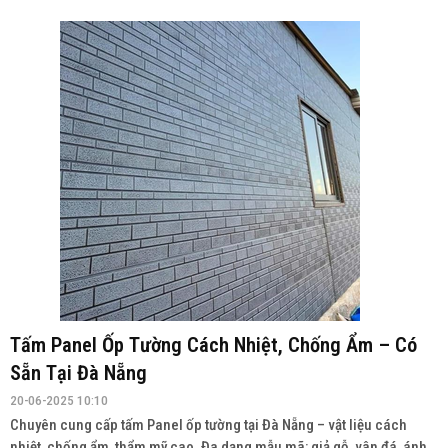
Tấm Panel Ốp Tường Cách Nhiệt, Chống Ẩm – Có
Sẵn Tại Đà Nẵng
20-06-2025 10:10
Chuyên cung cấp tấm Panel ốp tường tại Đà Nẵng – vật liệu cách
nhiệt, chống ẩm, thẩm mỹ cao. Đa dạng mẫu mã: giả gỗ, vân đá, ánh