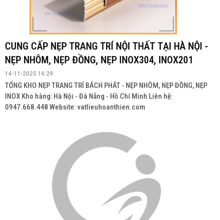
CUNG CẤP NẸP TRANG TRÍ NỘI THẤT TẠI HÀ NỘI -
NẸP NHÔM, NẸP ĐỒNG, NẸP INOX304, INOX201
14-11-2025 16:29
TỔNG KHO NẸP TRANG TRÍ BÁCH PHÁT - NẸP NHÔM, NẸP ĐỒNG, NẸP
INOX Kho hàng: Hà Nội - Đà Nẵng - Hồ Chí Minh Liên hệ:
0947.668.448 Website: vatlieuhoanthien.com