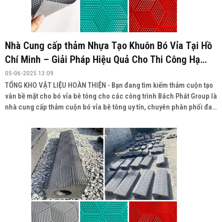
Nhà Cung cấp thảm Nhựa Tạo Khuôn Bó Vỉa Tại Hồ
Chí Minh – Giải Pháp Hiệu Quả Cho Thi Công Hạ
Tầng
05-06-2025 13:09
TỔNG KHO VẬT LIỆU HOÀN THIỆN - Bạn đang tìm kiếm thảm cuộn tạo
vân bề mặt cho bó vỉa bê tông cho các công trình Bách Phát Group là
nhà cung cấp thảm cuộn bó vỉa bê tông uy tín, chuyên phân phối đa
dạng sản phẩm với chất lượng cao, giá cả cạnh tranh và giao hàng
toàn quốc.