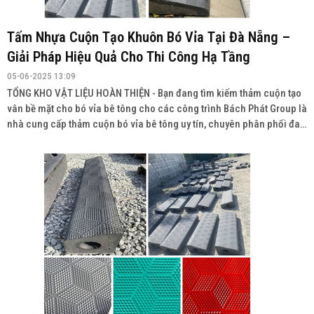
Tấm Nhựa Cuộn Tạo Khuôn Bó Vỉa Tại Đà Nẵng –
Giải Pháp Hiệu Quả Cho Thi Công Hạ Tầng
05-06-2025 13:09
TỔNG KHO VẬT LIỆU HOÀN THIỆN - Bạn đang tìm kiếm thảm cuộn tạo
vân bề mặt cho bó vỉa bê tông cho các công trình Bách Phát Group là
nhà cung cấp thảm cuộn bó vỉa bê tông uy tín, chuyên phân phối đa
dạng sản phẩm với chất lượng cao, giá cả cạnh tranh và giao hàng
toàn quốc.