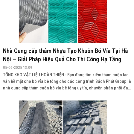
Nhà Cung cấp thảm Nhựa Tạo Khuôn Bó Vỉa Tại Hà
Nội – Giải Pháp Hiệu Quả Cho Thi Công Hạ Tầng
05-06-2025 13:09
TỔNG KHO VẬT LIỆU HOÀN THIỆN - Bạn đang tìm kiếm thảm cuộn tạo
vân bề mặt cho bó vỉa bê tông cho các công trình Bách Phát Group là
nhà cung cấp thảm cuộn bó vỉa bê tông uy tín, chuyên phân phối đa
dạng sản phẩm với chất lượng cao, giá cả cạnh tranh và giao hàng
toàn quốc.