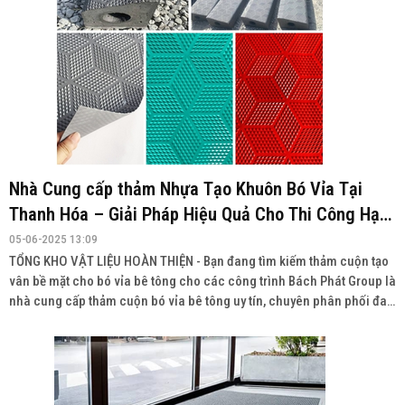
Nhà Cung cấp thảm Nhựa Tạo Khuôn Bó Vỉa Tại
Thanh Hóa – Giải Pháp Hiệu Quả Cho Thi Công Hạ
Tầng
05-06-2025 13:09
TỔNG KHO VẬT LIỆU HOÀN THIỆN - Bạn đang tìm kiếm thảm cuộn tạo
vân bề mặt cho bó vỉa bê tông cho các công trình Bách Phát Group là
nhà cung cấp thảm cuộn bó vỉa bê tông uy tín, chuyên phân phối đa
dạng sản phẩm với chất lượng cao, giá cả cạnh tranh và giao hàng
toàn quốc.