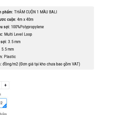
n phẩm:
THẢM CUỘN 1 MÀU BALI
ươc cuộn:
4m x 40m
ệu sợi:
100%Polypropylene
c:
Multi Level Loop
sợi:
3.5 mm
:
5.5 mm
m:
Plastic
:
đồng/m2 (Đơn giá tại kho chưa bao gồm VAT)
+
h
Hot
M2
phẩm