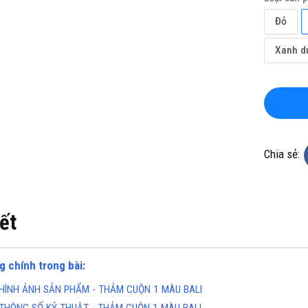
Đỏ
Xanh d
KHO CHUYÊN THẢM CUỘN
TỔNG KHO CHUYÊN THẢM CU
Chia sẻ:
KHÁNG KHUẨN TẠI ĐÀ NẴNG
VINYL KHÁNG KHUẨN TẠI HÀ 
ine(Zalo): 0934943033
Hotline(Zalo): 093494303
iết
g chính trong bài:
HÌNH ẢNH SẢN PHẨM - THẢM CUỘN 1 MÀU BALI