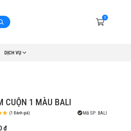
0
DỊCH VỤ
 CUỘN 1 MÀU BALI
Mã SP:
BALI
(
1
Đánh giá
)
0 đ