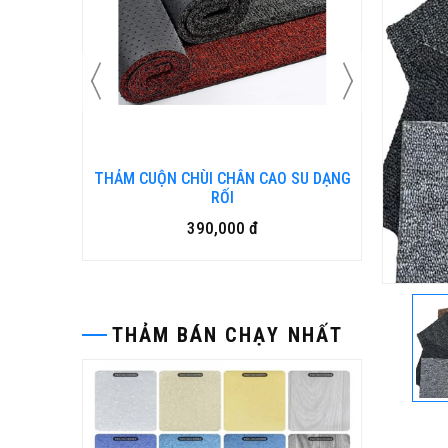
N KIM
THẢM CUỘN CHÙI CHÂN CAO SU DẠNG
Bàn ghế
RỐI
390,000 đ
THẢM BÁN CHẠY NHẤT