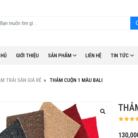
CHỦ
GIỚI THIỆU
SẢN PHẨM
LIÊN HỆ
TIN TỨC
M TRẢI SÀN GIÁ RẺ
THẢM CUỘN 1 MÀU BALI
THẢM
130,00