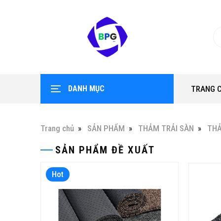
DANH MỤC
TRANG 
Trang chủ
SẢN PHẨM
THẢM TRẢI SÀN
THẢ
SẢN PHẨM ĐỀ XUẤT
Hot
Hot