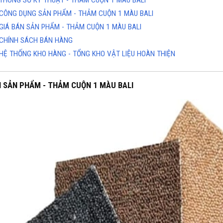
THÔNG SỐ KỶ THUẬT - THẢM CUỘN 1 MÀU BALI
CÔNG DỤNG SẢN PHẨM - THẢM CUỘN 1 MÀU BALI
GIÁ BÁN SẢN PHẨM - THẢM CUỘN 1 MÀU BALI
CHÍNH SÁCH BÁN HÀNG
HỆ THỐNG KHO HÀNG - TỔNG KHO VẬT LIỆU HOÀN THIỆN
H SẢN PHẨM - THẢM CUỘN 1 MÀU BALI