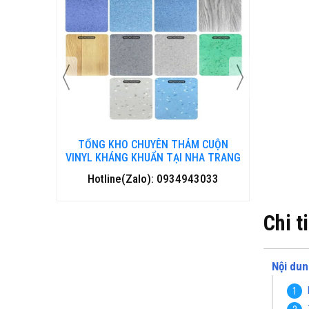
 CUỘN
TỔNG KHO CHUYÊN THẢM CUỘN
TỔNG 
HANH HOÁ
VINYL KHÁNG KHUẨN TẠI NHA TRANG
VINYL 
3033
Hotline(Zalo): 0934943033
Hotl
Chi t
Nội dun