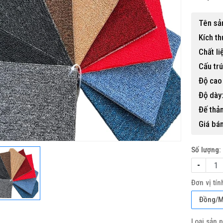
Tên sả
Kích th
Chất li
Cấu trú
Độ cao 
 gỗ nhựa ngoài trời BP-456
Độ dày
15,500,000 đ
Đế thả
Giá bán
Số lượng:
-
Đơn vị tín
Đồng/
Loại sản 