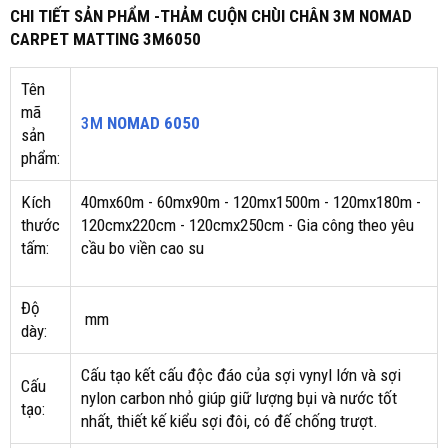
CHI TIẾT SẢN PHẨM -THẢM CUỘN CHÙI CHÂN 3M NOMAD
CARPET MATTING 3M6050
Tên
mã
3M
NOMAD 6050
sản
phẩm:
Kích
40mx60m - 60mx90m - 120mx1500m - 120mx180m -
thước
120cmx220cm - 120cmx250cm - Gia công theo yêu
tấm:
cầu bo viền cao su
Độ
mm
dày:
Cấu tạo kết cấu độc đáo của sợi vynyl lớn và sợi
Cấu
nylon carbon nhỏ giúp giữ lượng bụi và nước tốt
tạo:
nhất, thiết kế kiểu sợi đôi, có đế chống trượt.