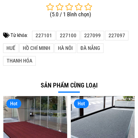
(
5.0
/
1
Bình chọn
)
Từ khóa:
227101
227100
227099
227097
HUẾ
HỒ CHÍ MINH
HÀ NÔI
ĐÀ NẴNG
THANH HÓA
SẢN PHẨM CÙNG LOẠI
Hot
Hot