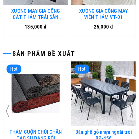
XƯỞNG MAY GIA CÔNG
XƯỞNG GIA CÔNG MAY
CẮT THẢM TRẢI SÀN
VIỀN THẢM VT-01
THEO YÊU CẦU VÀ NHẬN
135,000 đ
25,000 đ
IN LOGO TRỰC TIẾP TRÊN
THẢM - CT.01.DN
SẢN PHẨM ĐỀ XUẤT
Hot
Hot
THẢM CUỘN CHÙI CHÂN
Bàn ghế gỗ nhựa ngoài trời
CAO SU DẠNG RỐI
BP-456