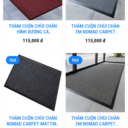
THẢM CUỘN CHÙI CHÂN
THẢM CUỘN CHÙI CHÂN
HÌNH XƯƠNG CÁ
3M NOMAD CARPET
3MUNILINE CẮT THEO YÊU
MATTING 3M4000 CẮT
115,000 đ
115,000 đ
CẦU VÀ IN LOGO.
THEO YÊU CẦU VÀ IN
LOGO.
Hot
Hot
THẢM CUỘN CHÙI CHÂN
THẢM CUỘN CHÙI CHÂN
NOMAD CARPET MATTING
3M NOMAD CARPET