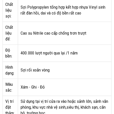
Chất
Sợi Polypropylen tổng hợp kết hợp nhựa Vinyl sinh
liệu
rất đàn hồi, dai và có độ bền rất cao
sợi:
Chất
liệu
Cao su Nitrile cao cấp chống trơn trượt
đế:
Độ
400.000 lượt người qua lại /1 năm
bền:
Hình
Sợi rối xoắn vòng
dạng:
Màu
Xám - Ghi - Đỏ
sắc:
Vị trí
Sử dụng tại vị trí cửa ra vào hoặc sảnh lớn, sảnh văn
đặt
phòng, khu vực nhà vệ sinh,siêu thị, khách sạn, căn
thảm:
hộ, trường học