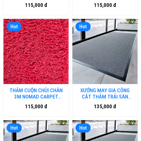
LV4000 CẮT THEO YÊU
MATTING 3100 CẮT THEO
115,000 đ
115,000 đ
CẦU VÀ IN LOGO.
YÊU CẦU VÀ IN LOGO.
Hot
Hot
THẢM CUỘN CHÙI CHÂN
XƯỞNG MAY GIA CÔNG
3M NOMAD CARPET
CẮT THẢM TRẢI SÀN
MATTING 6850 CẮT THEO
THEO YÊU CẦU VÀ NHẬN
115,000 đ
135,000 đ
YÊU CẦU VÀ IN LOGO.
IN LOGO TRỰC TIẾP TRÊN
THẢM - CT.01.HUE
Hot
Hot