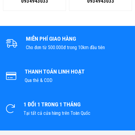
0934943033
0934943033
MIỄN PHÍ GIAO HÀNG
Cho đơn từ 500.000đ trong 10km đầu tiên
THANH TOÁN LINH HOẠT
Qua thẻ & COD
1 ĐỔI 1 TRONG 1 THÁNG
Tại tất cả cửa hàng trên Toàn Quốc