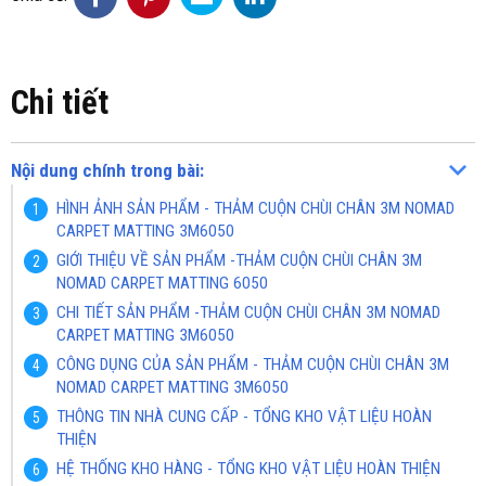
Chi tiết
Nội dung chính trong bài:
HÌNH ẢNH SẢN PHẨM - THẢM CUỘN CHÙI CHÂN 3M NOMAD
CARPET MATTING 3M6050
GIỚI THIỆU VỀ SẢN PHẨM -THẢM CUỘN CHÙI CHÂN 3M
NOMAD CARPET MATTING 6050
CHI TIẾT SẢN PHẨM -THẢM CUỘN CHÙI CHÂN 3M NOMAD
CARPET MATTING 3M6050
CÔNG DỤNG CỦA SẢN PHẨM - THẢM CUỘN CHÙI CHÂN 3M
NOMAD CARPET MATTING 3M6050
THÔNG TIN NHÀ CUNG CẤP - TỔNG KHO VẬT LIỆU HOÀN
THIỆN
HỆ THỐNG KHO HÀNG - TỔNG KHO VẬT LIỆU HOÀN THIỆN