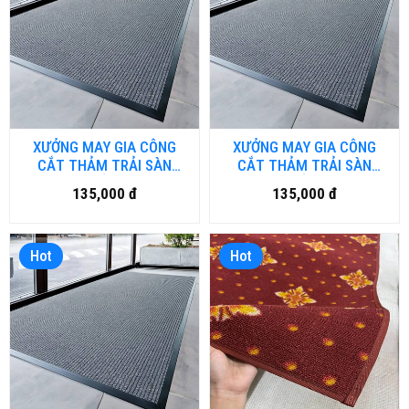
XƯỞNG MAY GIA CÔNG
XƯỞNG MAY GIA CÔNG
CẮT THẢM TRẢI SÀN
CẮT THẢM TRẢI SÀN
THEO YÊU CẦU VÀ NHẬN
THEO YÊU CẦU VÀ NHẬN
135,000 đ
135,000 đ
IN LOGO TRỰC TIẾP TRÊN
IN LOGO TRỰC TIẾP TRÊN
THẢM - CT.01.HN
THẢM - CT.01.HCM
Hot
Hot