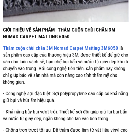
GIỚI THIỆU VỀ SẢN PHẨM -THẢM CUỘN CHÙI CHÂN 3M
NOMAD CARPET MATTING 6050
Thảm cuộn chùi chân 3M Nomad Carpet Matting
3M6050
là
sản phẩm cao cấp của thương hiệu 3M, được thiết kế để giữ cho
sàn nhà luôn sạch sẽ, hạn chế bụi bẩn và nước từ giày dép khi di
chuyển vào trong. Với công nghệ tiên tiến, sản phẩm này không
chỉ giúp bảo vệ sàn nhà mà còn nâng cao tính thẩm mỹ cho
không gian.
- Công nghệ sợi đặc biệt: Sợi polypropylene cao cấp có khả năng
giữ bụi và hút ẩm hiệu quả.
- Khả năng bẫy bụi vượt trội: Thiết kế sợi đôi giúp giữ lại bụi bẩn
và nước từ giày dép, ngăn không cho lan vào bên trong.
- Chống trơn trượt tối ưu: Đế thảm được làm từ vật liệu vinyl cao