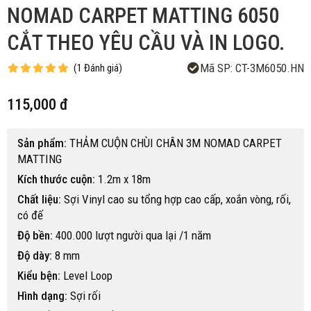
NOMAD CARPET MATTING 6050
CẮT THEO YÊU CẦU VÀ IN LOGO.
Mã SP:
CT-3M6050.HN
(
1
Đánh giá
)
115,000 đ
Sản phẩm:
THẢM CUỘN CHÙI CHÂN 3M NOMAD CARPET
MATTING
Kích thước cuộn:
1.2m x 18m
Chất liệu:
Sợi Vinyl cao su tổng hợp cao cấp, xoắn vòng, rối,
có đế
Độ bền:
400.000 lượt người qua lại /1 năm
Độ dày:
8 mm
Kiểu bện:
Level Loop
Hình dạng:
Sợi rối