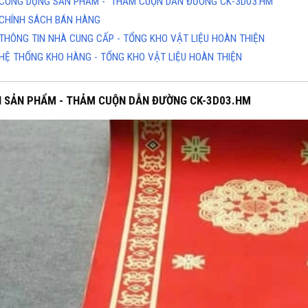
CÔNG DỤNG SẢN PHẨM - THẢM CUỘN DẪN ĐƯỜNG CK-3D03.HM
CHÍNH SÁCH BÁN HÀNG
THÔNG TIN NHÀ CUNG CẤP - TỔNG KHO VẬT LIỆU HOÀN THIỆN
HỆ THỐNG KHO HÀNG - TỔNG KHO VẬT LIỆU HOÀN THIỆN
H SẢN PHẨM - THẢM CUỘN DẪN ĐƯỜNG CK-3D03.HM