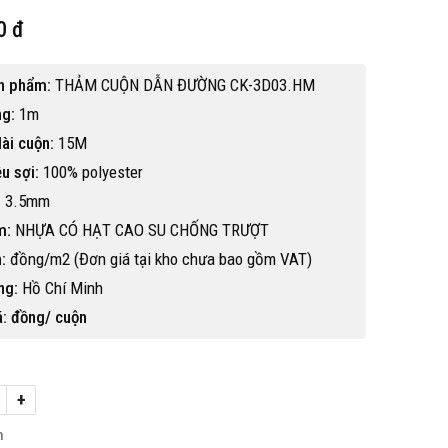
0 đ
n phẩm:
THẢM CUỘN DẪN ĐƯỜNG CK-3D03.HM
ng:
1m
ài cuộn:
15M
ệu sợi:
100% polyester
:
3.5mm
m:
NHỰA CÓ HẠT CAO SU CHỐNG TRƯỢT
:
đồng/m2 (Đơn giá tại kho chưa bao gồm VAT)
ng:
Hồ Chí Minh
á: đồng/ cuộn
Hot
+
h