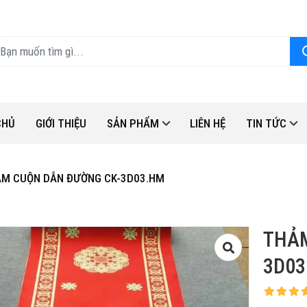
CHỦ
GIỚI THIỆU
SẢN PHẨM
LIÊN HỆ
TIN TỨC
M CUỘN DẪN ĐƯỜNG CK-3D03.HM
THẢM
3D03