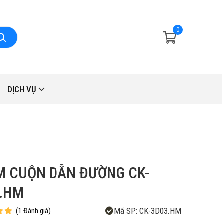
0
DỊCH VỤ
 CUỘN DẪN ĐƯỜNG CK-
.HM
Mã SP:
CK-3D03.HM
(
1
Đánh giá
)