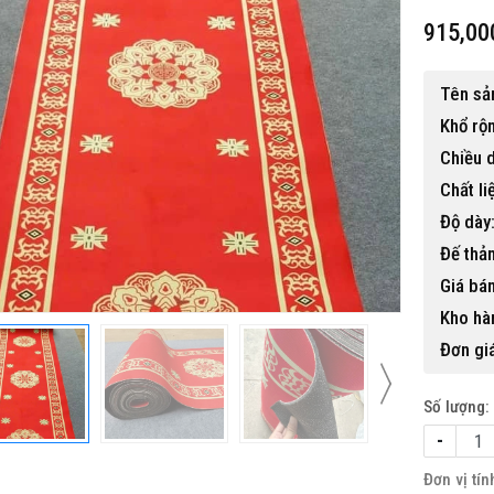
915,00
Tên sả
Khổ rộ
Chiều d
Chất li
 gỗ nhựa ngoài trời BP-456
Độ dày
15,500,000 đ
Đế thả
Giá bán
Kho hà
Đơn gi
Số lượng:
-
Đơn vị tín