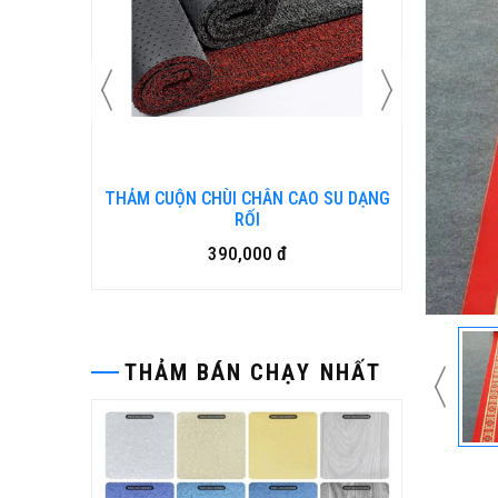
N KIM
THẢM CUỘN CHÙI CHÂN CAO SU DẠNG
Bàn ghế
RỐI
390,000 đ
THẢM BÁN CHẠY NHẤT