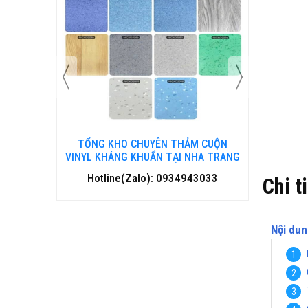
 CUỘN
TỔNG KHO CHUYÊN THẢM CUỘN
TỔNG 
HANH HOÁ
VINYL KHÁNG KHUẨN TẠI NHA TRANG
VINYL 
3033
Hotline(Zalo): 0934943033
Hotl
Chi t
Nội dun