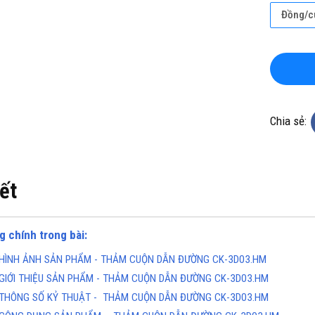
Đồng/c
Chia sẻ:
KHO CHUYÊN THẢM CUỘN
TỔNG KHO CHUYÊN THẢM CU
KHÁNG KHUẨN TẠI ĐÀ NẴNG
VINYL KHÁNG KHUẨN TẠI HÀ 
ine(Zalo): 0934943033
Hotline(Zalo): 093494303
iết
g chính trong bài:
HÌNH ẢNH SẢN PHẨM - THẢM CUỘN DẪN ĐƯỜNG CK-3D03.HM
GIỚI THIỆU SẢN PHẨM - THẢM CUỘN DẪN ĐƯỜNG CK-3D03.HM
THÔNG SỐ KỶ THUẬT - THẢM CUỘN DẪN ĐƯỜNG CK-3D03.HM