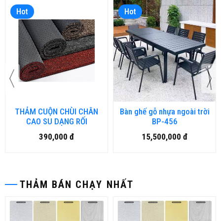
Hot
Hot
THẢM CUỘN CHÙI CHÂN
Bàn ghế gỗ nhựa ngoài trời
CAO SU DẠNG RỐI
BP-456
390,000 đ
15,500,000 đ
THẢM BÁN CHẠY NHẤT