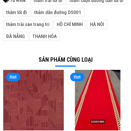
Từ khóa:
thảm trải lối đi
thảm cuộn đường dẫn lối đi
thảm lối đi
thảm dẫn đường DS001
thảm trải sàn trang trí
HỒ CHÍ MINH
HÀ NÔI
ĐÀ NẴNG
THANH HÓA
SẢN PHẨM CÙNG LOẠI
Hot
Hot