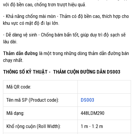
với độ bền cao, chống trơn trượt hiệu quả.
- Khả năng chống mài mòn - Thảm có độ bền cao, thích hợp cho
khu vực có mật độ đi lại lớn.
- Dễ dàng vệ sinh - Chống bám bẩn tốt, giúp duy trì độ sạch sẽ
lâu dài.
Thảm dẫn đường
là một trong những dòng thảm dẫn đường bán
chạy nhất.
THÔNG SỐ KỶ THUẬT - THẢM CUỘN ĐƯỜNG DẪN DS003
Mã QR code:
Tên mã SP (Product code):
DS003
Mã dạng:
448LDM290
Khổ rộng cuộn (Roll Width):
1 m - 1.2 m