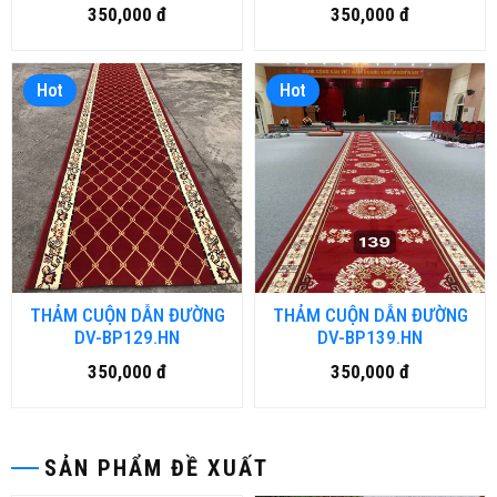
350,000 đ
350,000 đ
Hot
Hot
THẢM CUỘN DẪN ĐƯỜNG
THẢM CUỘN DẪN ĐƯỜNG
DV-BP129.HN
DV-BP139.HN
350,000 đ
350,000 đ
SẢN PHẨM ĐỀ XUẤT