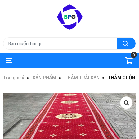
0
Trang chủ
SẢN PHẨM
THẢM TRẢI SÀN
THẢM CUỘN Đ