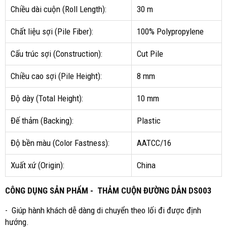
Chiều dài cuộn (Roll Length):
30 m
Chất liệu sợi (Pile Fiber):
100% Polypropylene
Cấu trúc sợi (Construction):
Cut Pile
Chiều cao sợi (Pile Height):
8 mm
Độ dày (Total Height):
10 mm
Đế thảm (Backing):
Plastic
Độ bền màu (Color Fastness):
AATCC/16
Xuất xứ (Origin):
China
CÔNG DỤNG SẢN PHẨM - THẢM CUỘN ĐƯỜNG DẪN DS003
- Giúp hành khách dễ dàng di chuyển theo lối đi được định
hướng.