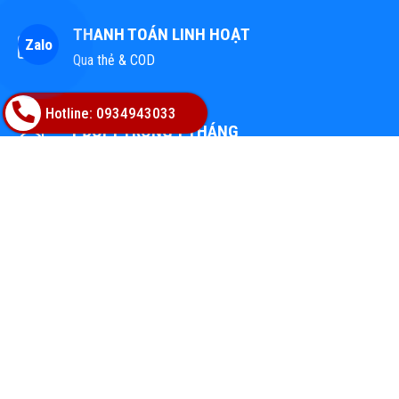
THANH TOÁN LINH HOẠT
Zalo
Qua thẻ & COD
Hotline: 0934943033
1 ĐỔI 1 TRONG 1 THÁNG
Tại tất cả cửa hàng trên Toàn Quốc
TỔNG KHO VẬT LIỆU HOÀN THIỆN
Địa chỉ: 02A Nguyễn Trác, Phường Hòa Cường, TP.Đà Nẵng
Hotline: 0947668448
Email: bachphatgroupvn@gmail.com
Website: www.vatlieuhoanthien.com