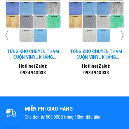
TỔNG KHO CHUYÊN THẢM
TỔNG KHO CHUYÊN THẢM
CUỘN VINYL KHÁNG
CUỘN VINYL KHÁNG
KHUẨN TẠI NHA TRANG
KHUẨN TẠI ĐÀ NẴNG
Hotline(Zalo):
Hotline(Zalo):
0934943033
0934943033
MIỄN PHÍ GIAO HÀNG
Cho đơn từ 500.000đ trong 10km đầu tiên