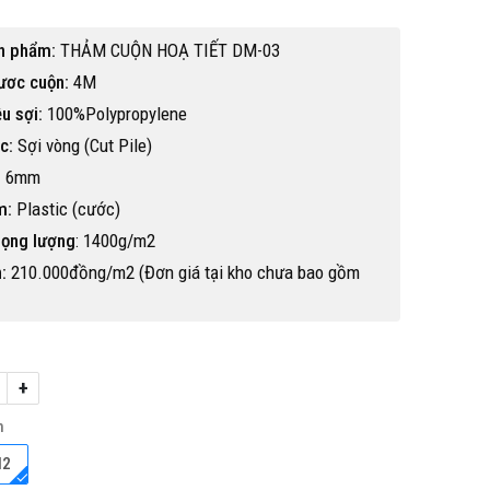
n phẩm:
THẢM CUỘN HOẠ TIẾT DM-03
ươc cuộn:
4M
ệu sợi:
100%Polypropylene
c:
Sợi vòng (Cut Pile)
:
6mm
m:
Plastic (cước)
rọng lượng
: 1400g/m2
:
210.000đồng/m2 (Đơn giá tại kho chưa bao gồm
+
Hot
h
M2