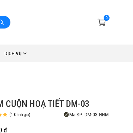
0
DỊCH VỤ
 CUỘN HOẠ TIẾT DM-03
Mã SP:
DM-03.HNM
(
1
Đánh giá
)
0 đ