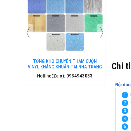
 CUỘN
TỔNG KHO CHUYÊN THẢM CUỘN
TỔNG 
Chi t
HANH HOÁ
VINYL KHÁNG KHUẨN TẠI NHA TRANG
VINYL 
3033
Hotline(Zalo): 0934943033
Hotl
Nội dun