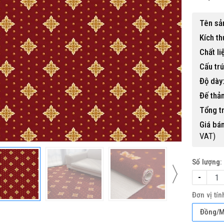
Tên sả
Kích th
Chất li
Cấu trú
Độ dày
ựa ngoài trời BP-456
Đế thả
500,000 đ
Tổng t
Giá bán
VAT)
Số lượng:
-
Đơn vị tín
Đồng/