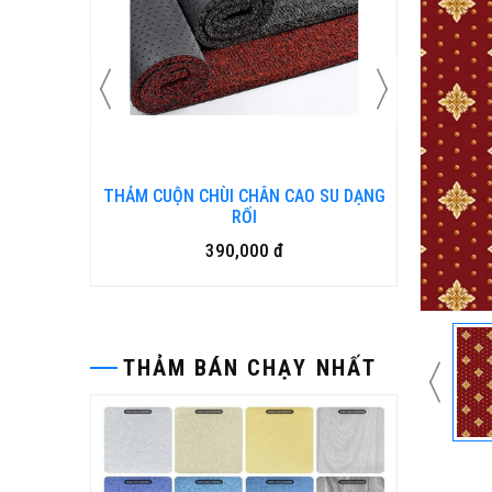
THẢM CUỘN CHÙI CHÂN CAO SU DẠNG
Bàn ghế gỗ nh
RỐI
15,
390,000 đ
THẢM BÁN CHẠY NHẤT