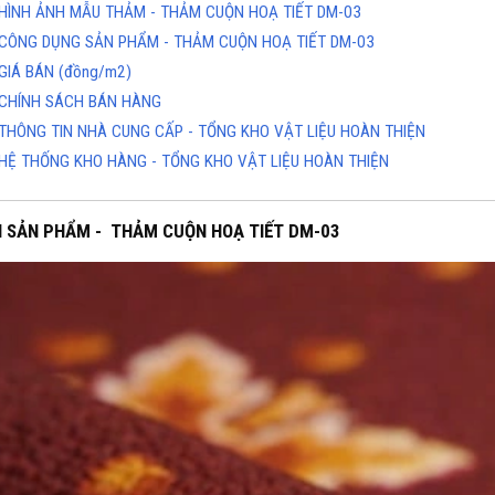
HÌNH ẢNH MẪU THẢM - THẢM CUỘN HOẠ TIẾT DM-03
CÔNG DỤNG SẢN PHẨM - THẢM CUỘN HOẠ TIẾT DM-03
GIÁ BÁN (đồng/m2)
CHÍNH SÁCH BÁN HÀNG
THÔNG TIN NHÀ CUNG CẤP - TỔNG KHO VẬT LIỆU HOÀN THIỆN
HỆ THỐNG KHO HÀNG - TỔNG KHO VẬT LIỆU HOÀN THIỆN
H SẢN PHẨM - THẢM CUỘN HOẠ TIẾT DM-03