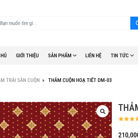
CHỦ
GIỚI THIỆU
SẢN PHẨM
LIÊN HỆ
TIN TỨC
M TRẢI SÀN CUỘN
THẢM CUỘN HOẠ TIẾT DM-03
THẢM
210,00