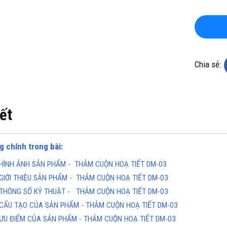
Chia sẻ:
KHO CHUYÊN THẢM CUỘN
TỔNG KHO CHUYÊN THẢM CU
iết
KHÁNG KHUẨN TẠI ĐÀ NẴNG
VINYL KHÁNG KHUẨN TẠI HÀ 
ine(Zalo): 0934943033
Hotline(Zalo): 093494303
g chính trong bài:
HÌNH ẢNH SẢN PHẨM - THẢM CUỘN HOẠ TIẾT DM-03
GIỚI THIỆU SẢN PHẨM - THẢM CUỘN HOẠ TIẾT DM-03
THÔNG SỐ KỶ THUẬT - THẢM CUỘN HOẠ TIẾT DM-03
CẤU TẠO CỦA SẢN PHẨM - THẢM CUỘN HOẠ TIẾT DM-03
ƯU ĐIỂM CỦA SẢN PHẨM - THẢM CUỘN HOẠ TIẾT DM-03