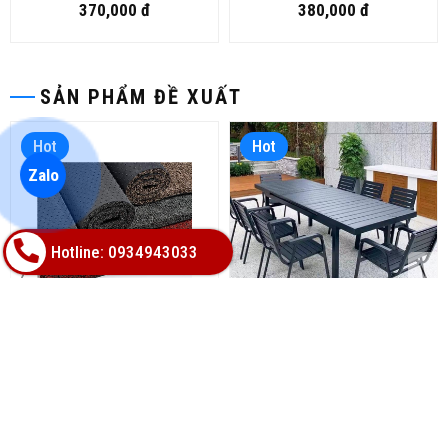
370,000 đ
380,000 đ
SẢN PHẨM ĐỀ XUẤT
Hot
Hot
Zalo
Hotline: 0934943033
THẢM CUỘN CHÙI CHÂN
Bàn ghế gỗ nhựa ngoài trời
CAO SU DẠNG RỐI
BP-456
390,000 đ
15,500,000 đ