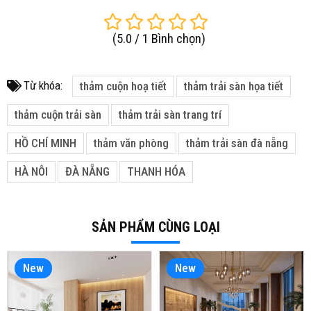
(
5.0
/
1
Bình chọn
)
Từ khóa:
thảm cuộn hoạ tiết
thảm trải sàn họa tiết
thảm cuộn trải sàn
thảm trải sàn trang trí
HỒ CHÍ MINH
thảm văn phòng
thảm trải sàn đà nẵng
HÀ NÔI
ĐÀ NẴNG
THANH HÓA
SẢN PHẨM CÙNG LOẠI
New
New