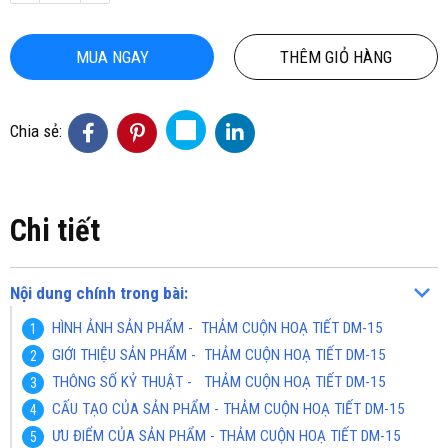
MUA NGAY
THÊM GIỎ HÀNG
Chia sẻ:
Chi tiết
Nội dung chính trong bài:
HÌNH ẢNH SẢN PHẨM - THẢM CUỘN HOẠ TIẾT DM-15
GIỚI THIỆU SẢN PHẨM - THẢM CUỘN HOẠ TIẾT DM-15
THÔNG SỐ KỶ THUẬT - THẢM CUỘN HOẠ TIẾT DM-15
CẤU TẠO CỦA SẢN PHẨM - THẢM CUỘN HOẠ TIẾT DM-15
ƯU ĐIỂM CỦA SẢN PHẨM - THẢM CUỘN HOẠ TIẾT DM-15