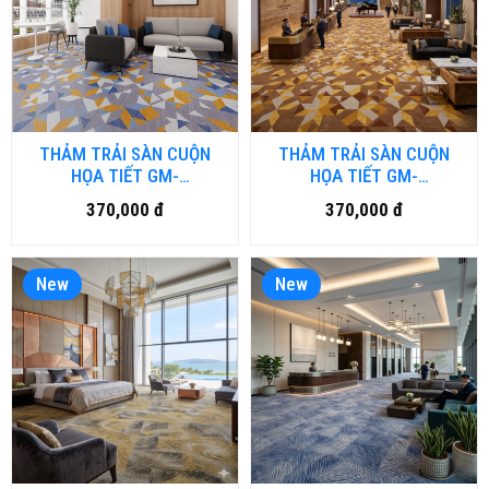
THẢM TRẢI SÀN CUỘN
THẢM TRẢI SÀN CUỘN
HỌA TIẾT GM-
HỌA TIẾT GM-
BRD4.DULUXURY-HNM
BRD3.DULUXURY-HNM
370,000 đ
370,000 đ
New
New