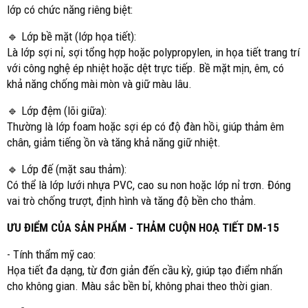
lớp có chức năng riêng biệt:
🔹 Lớp bề mặt (lớp họa tiết):
Là lớp sợi nỉ, sợi tổng hợp hoặc polypropylen, in họa tiết trang trí
với công nghệ ép nhiệt hoặc dệt trực tiếp. Bề mặt mịn, êm, có
khả năng chống mài mòn và giữ màu lâu.
🔹 Lớp đệm (lõi giữa):
Thường là lớp foam hoặc sợi ép có độ đàn hồi, giúp thảm êm
chân, giảm tiếng ồn và tăng khả năng giữ nhiệt.
🔹 Lớp đế (mặt sau thảm):
Có thể là lớp lưới nhựa PVC, cao su non hoặc lớp nỉ trơn. Đóng
vai trò chống trượt, định hình và tăng độ bền cho thảm.
ƯU ĐIỂM CỦA SẢN PHẨM - THẢM CUỘN HOẠ TIẾT DM-15
- Tính thẩm mỹ cao:
Họa tiết đa dạng, từ đơn giản đến cầu kỳ, giúp tạo điểm nhấn
cho không gian. Màu sắc bền bỉ, không phai theo thời gian.