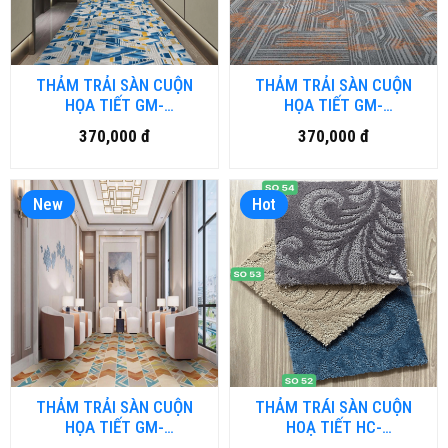
THẢM TRẢI SÀN CUỘN
THẢM TRẢI SÀN CUỘN
HỌA TIẾT GM-
HỌA TIẾT GM-
HFM.LUXURY03-HNM
HFM.LUXURY02-HNM
370,000 đ
370,000 đ
New
Hot
THẢM TRẢI SÀN CUỘN
THẢM TRÁI SÀN CUỘN
HỌA TIẾT GM-
HOẠ TIẾT HC-
HFM.LUXURY01-HNM
SOGOOD.HNM