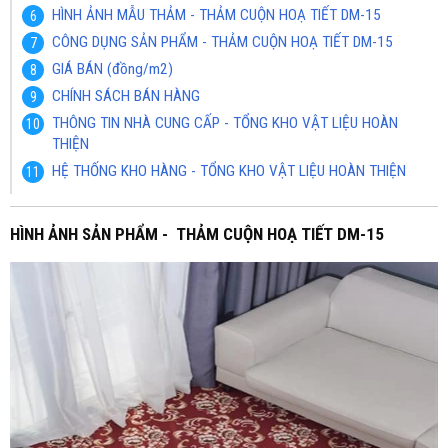
HÌNH ẢNH MẪU THẢM - THẢM CUỘN HOẠ TIẾT DM-15
CÔNG DỤNG SẢN PHẨM - THẢM CUỘN HOẠ TIẾT DM-15
GIÁ BÁN (đồng/m2)
CHÍNH SÁCH BÁN HÀNG
THÔNG TIN NHÀ CUNG CẤP - TỔNG KHO VẬT LIỆU HOÀN
THIỆN
HỆ THỐNG KHO HÀNG - TỔNG KHO VẬT LIỆU HOÀN THIỆN
HÌNH ẢNH SẢN PHẨM - THẢM CUỘN HOẠ TIẾT DM-15