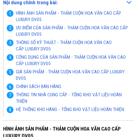
Nội dung chính trong bài:
HÌNH ẢNH SẢN PHẨM - THẢM CUỘN HOA VĂN CAO CẤP
LUXURY DV05
ƯU ĐIỂM CỦA SẢN PHẨM - THẢM CUỘN HOA VĂN CAO CẤP
LUXURY DV05
THÔNG SỐ KỸ THUẬT - THẢM CUỘN HOA VĂN CAO
CẤP LUXURY DV05
CÔNG DỤNG CỦA SẢN PHẨM - THẢM CUỘN HOA VĂN CAO
CẤP LUXURY DV05
GIÁ SẢN PHẨM - THẢM CUỘN HOA VĂN CAO CẤP LUXURY
DV05
CHÍNH SÁCH BÁN HÀNG
THÔNG TIN NHÀ CUNG CẤP - TỔNG KHO VẬT LIỆU HOÀN
THIỆN
HỆ THỐNG KHO HÀNG - TỔNG KHO VẬT LIỆU HOÀN THIỆN
HÌNH ẢNH SẢN PHẨM - THẢM CUỘN HOA VĂN CAO CẤP
LUXURY DV05