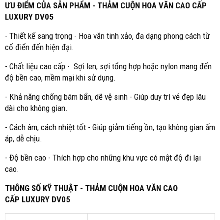
ƯU ĐIỂM CỦA SẢN PHẨM - THẢM CUỘN HOA VĂN CAO CẤP
LUXURY DV05
- Thiết kế sang trọng - Hoa văn tinh xảo, đa dạng phong cách từ
cổ điển đến hiện đại.
- Chất liệu cao cấp - Sợi len, sợi tổng hợp hoặc nylon mang đến
độ bền cao, mềm mại khi sử dụng.
- Khả năng chống bám bẩn, dễ vệ sinh - Giúp duy trì vẻ đẹp lâu
dài cho không gian.
- Cách âm, cách nhiệt tốt - Giúp giảm tiếng ồn, tạo không gian ấm
áp, dễ chịu.
- Độ bền cao - Thích hợp cho những khu vực có mật độ đi lại
cao.
THÔNG SỐ KỸ THUẬT - THẢM CUỘN HOA VĂN CAO
CẤP LUXURY DV05