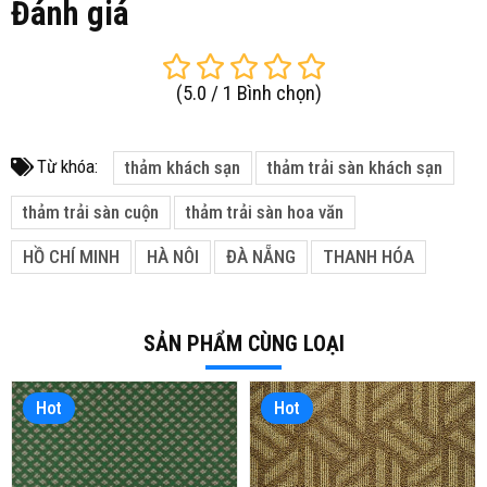
Đánh giá
(
5.0
/
1
Bình chọn
)
Từ khóa:
thảm khách sạn
thảm trải sàn khách sạn
thảm trải sàn cuộn
thảm trải sàn hoa văn
HỒ CHÍ MINH
HÀ NÔI
ĐÀ NẴNG
THANH HÓA
SẢN PHẨM CÙNG LOẠI
Hot
Hot