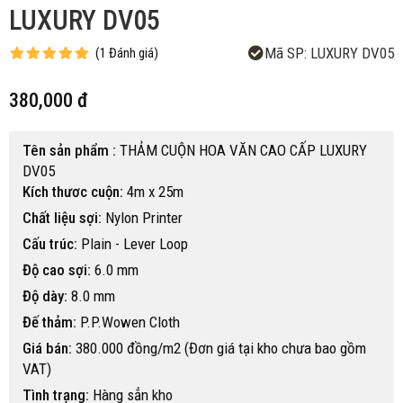
LUXURY DV05
Mã SP:
LUXURY DV05
(
1
Đánh giá
)
380,000 đ
Tên sản phẩm :
THẢM CUỘN HOA VĂN CAO CẤP LUXURY
DV05
Kích thươc cuộn:
4m x 25m
Chất liệu sợi:
Nylon Printer
Cấu trúc:
Plain - Lever Loop
Độ cao sợi:
6.0 mm
Độ dày:
8.0 mm
Đế thảm:
P.P.Wowen Cloth
Giá bán:
380.000 đồng/m2 (Đơn giá tại kho chưa bao gồm
VAT)
Tình trạng:
Hàng sẳn kho