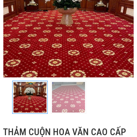
THẢM CUỘN HOA VĂN CAO CẤP