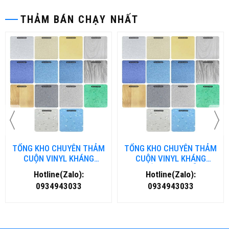
THẢM BÁN CHẠY NHẤT
TỔNG KHO CHUYÊN THẢM
TỔNG KHO CHUYÊN THẢM
CUỘN VINYL KHÁNG
CUỘN VINYL KHÁNG
KHUẨN TẠI NHA TRANG
KHUẨN TẠI ĐÀ NẴNG
Hotline(Zalo):
Hotline(Zalo):
0934943033
0934943033