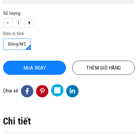
Số lượng:
-
+
Đơn vị tính
Đồng/M2
MUA NGAY
THÊM GIỎ HÀNG
Chia sẻ:
Chi tiết