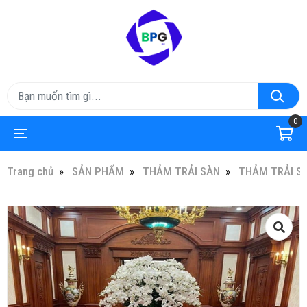
0
Trang chủ
SẢN PHẨM
THẢM TRẢI SÀN
THẢM TRẢI S