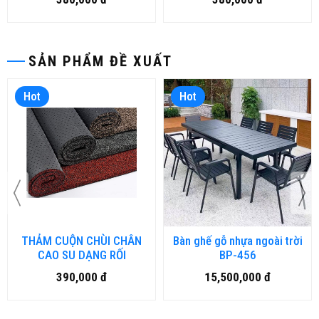
SẢN PHẨM ĐỀ XUẤT
Hot
Hot
THẢM CUỘN CHÙI CHÂN
Bàn ghế gỗ nhựa ngoài trời
CAO SU DẠNG RỐI
BP-456
390,000 đ
15,500,000 đ