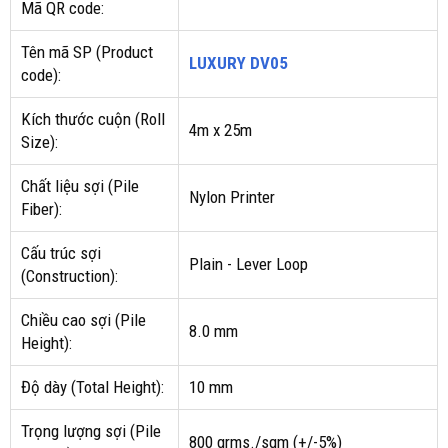
Mã QR code:
Tên mã SP (Product
LUXURY DV05
code):
Kích thước cuộn (Roll
4m x 25m
Size):
Chất liệu sợi (Pile
Nylon Printer
Fiber):
Cấu trúc sợi
Plain - Lever Loop
(Construction):
Chiều cao sợi (Pile
8.0 mm
Height):
Độ dày (Total Height):
10 mm
Trọng lượng sợi (Pile
800 grms./sqm (+/-5%)