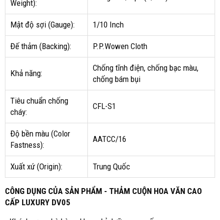
Weight):
Mật độ sợi (Gauge):
1/10 Inch
Đế thảm (Backing):
P.P.Wowen Cloth
Chống tĩnh điện, chống bạc màu,
Khả năng:
chống bám bụi
Tiêu chuẩn chống
CFL-S1
cháy:
Độ bền màu (Color
AATCC/16
Fastness):
Xuất xứ (Origin):
Trung Quốc
CÔNG DỤNG CỦA SẢN PHẨM - THẢM CUỘN HOA VĂN CAO
CẤP LUXURY DV05