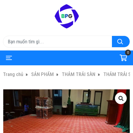
0
Trang chủ
SẢN PHẨM
THẢM TRẢI SÀN
THẢM TRẢI S