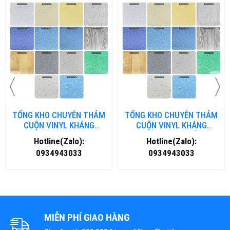
TỔNG KHO CHUYÊN THẢM
TỔNG KHO CHUYÊN THẢM
CUỘN VINYL KHÁNG
CUỘN VINYL KHÁNG
KHUẨN TẠI NHA TRANG
KHUẨN TẠI ĐÀ NẴNG
Hotline(Zalo):
Hotline(Zalo):
0934943033
0934943033
MIỄN PHÍ GIAO HÀNG