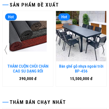
SẢN PHẨM ĐỀ XUẤT
Hot
Hot
THẢM CUỘN CHÙI CHÂN
Bàn ghế gỗ nhựa ngoài trời
CAO SU DẠNG RỐI
BP-456
390,000 đ
15,500,000 đ
THẢM BÁN CHẠY NHẤT