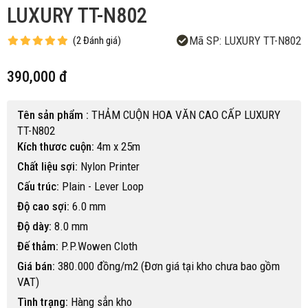
LUXURY TT-N802
Mã SP:
LUXURY TT-N802
(
2
Đánh giá
)
390,000 đ
Tên sản phẩm :
THẢM CUỘN HOA VĂN CAO CẤP LUXURY
TT-N802
Kích thươc cuộn:
4m x 25m
Chất liệu sợi:
Nylon Printer
Cấu trúc:
Plain - Lever Loop
Độ cao sợi:
6.0 mm
Độ dày:
8.0 mm
Đế thảm:
P.P.Wowen Cloth
Giá bán:
380.000 đồng/m2 (Đơn giá tại kho chưa bao gồm
VAT)
Tình trạng:
Hàng sẳn kho