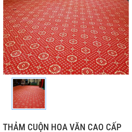
THẢM CUỘN HOA VĂN CAO CẤP