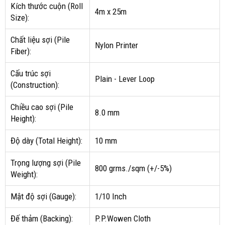
Kích thước cuộn (Roll
4m x 25m
Size):
Chất liệu sợi (Pile
Nylon Printer
Fiber):
Cấu trúc sợi
Plain - Lever Loop
(Construction):
Chiều cao sợi (Pile
8.0 mm
Height):
Độ dày (Total Height):
10 mm
Trọng lượng sợi (Pile
800 grms./sqm (+/-5%)
Weight):
Mật độ sợi (Gauge):
1/10 Inch
Đế thảm (Backing):
P.P.Wowen Cloth