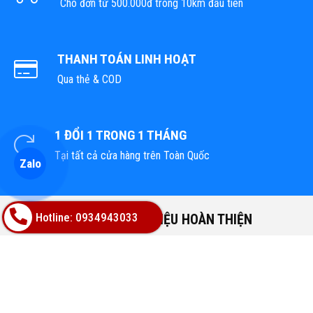
Cho đơn từ 500.000đ trong 10km đầu tiên
THANH TOÁN LINH HOẠT
Qua thẻ & COD
1 ĐỔI 1 TRONG 1 THÁNG
Tại tất cả cửa hàng trên Toàn Quốc
Zalo
Hotline: 0934943033
TỔNG KHO VẬT LIỆU HOÀN THIỆN
Địa chỉ: 02A Nguyễn Trác, Phường Hòa Cường, TP.Đà Nẵng
Hotline: 0947668448
Email: bachphatgroupvn@gmail.com