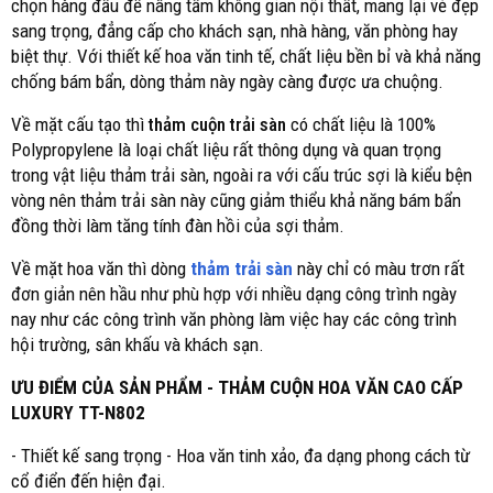
chọn hàng đầu để nâng tầm không gian nội thất, mang lại vẻ đẹp
sang trọng, đẳng cấp cho khách sạn, nhà hàng, văn phòng hay
biệt thự. Với thiết kế hoa văn tinh tế, chất liệu bền bỉ và khả năng
chống bám bẩn, dòng thảm này ngày càng được ưa chuộng.
Về mặt cấu tạo thì
thảm cuộn trải sàn
có chất liệu là 100%
Polypropylene là loại chất liệu rất thông dụng và quan trọng
trong vật liệu thảm trải sàn, ngoài ra với cấu trúc sợi là kiểu bện
vòng nên thảm trải sàn này cũng giảm thiểu khả năng bám bẩn
đồng thời làm tăng tính đàn hồi của sợi thảm.
Về mặt hoa văn thì dòng
thảm trải sàn
này chỉ có màu trơn rất
đơn giản nên hầu như phù hợp với nhiều dạng công trình ngày
nay như các công trình văn phòng làm việc hay các công trình
hội trường, sân khấu và khách sạn.
ƯU ĐIỂM CỦA SẢN PHẨM - THẢM CUỘN HOA VĂN CAO CẤP
LUXURY TT-N802
- Thiết kế sang trọng - Hoa văn tinh xảo, đa dạng phong cách từ
cổ điển đến hiện đại.