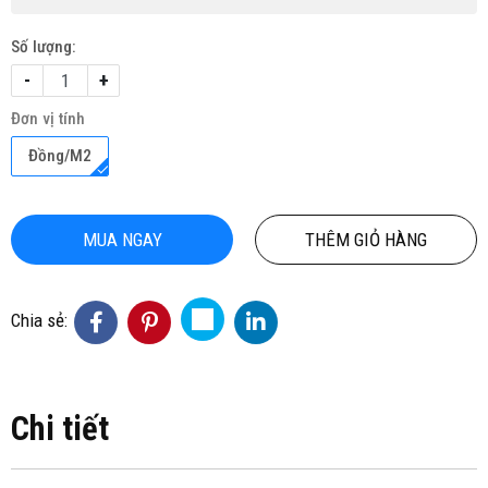
Số lượng:
-
+
Đơn vị tính
Đồng/M2
MUA NGAY
THÊM GIỎ HÀNG
Chia sẻ:
Chi tiết