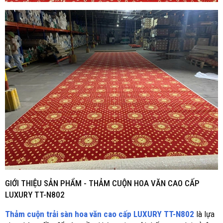
GIỚI THIỆU SẢN PHẨM -
THẢM CUỘN HOA VĂN CAO CẤP
LUXURY TT-N802
Thảm cuộn trải sàn hoa văn cao cấp LUXURY TT-N802
là lựa