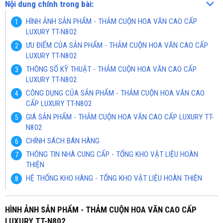
Nội dung chính trong bài:
HÌNH ẢNH SẢN PHẨM - THẢM CUỘN HOA VĂN CAO CẤP
LUXURY TT-N802
ƯU ĐIỂM CỦA SẢN PHẨM - THẢM CUỘN HOA VĂN CAO CẤP
LUXURY TT-N802
THÔNG SỐ KỸ THUẬT - THẢM CUỘN HOA VĂN CAO CẤP
LUXURY TT-N802
CÔNG DỤNG CỦA SẢN PHẨM - THẢM CUỘN HOA VĂN CAO
CẤP LUXURY TT-N802
GIÁ SẢN PHẨM - THẢM CUỘN HOA VĂN CAO CẤP LUXURY TT-
N802
CHÍNH SÁCH BÁN HÀNG
THÔNG TIN NHÀ CUNG CẤP - TỔNG KHO VẬT LIỆU HOÀN
THIỆN
HỆ THỐNG KHO HÀNG - TỔNG KHO VẬT LIỆU HOÀN THIỆN
HÌNH ẢNH SẢN PHẨM - THẢM CUỘN HOA VĂN CAO CẤP
LUXURY TT-N802