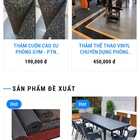
THẢM CUỘN CAO SU
THẢM THỂ THAO VINYL
PHÒNG GYM - PTN
CHUYÊN DỤNG PHÒNG
RUBBER 001- DN.HN
GYM - FITNESS DÀY 5MM
190,000 đ
450,000 đ
SINO
SẢN PHẨM ĐỀ XUẤT
Hot
Hot