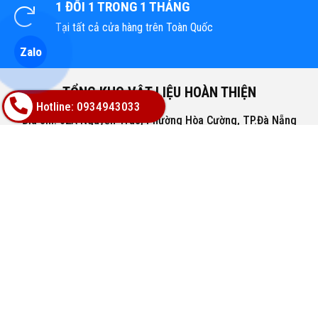
1 ĐỔI 1 TRONG 1 THÁNG
Tại tất cả cửa hàng trên Toàn Quốc
Zalo
TỔNG KHO VẬT LIỆU HOÀN THIỆN
Hotline: 0934943033
Địa chỉ: 02A Nguyễn Trác, Phường Hòa Cường, TP.Đà Nẵng
Hotline: 0947668448
Email: bachphatgroupvn@gmail.com
Website: www.vatlieuhoanthien.com
HỖ TRỢ KHÁCH HÀNG
Hướng dẫn mua hàng
Hướng dẫn thanh toán
Chính sách đổi trả