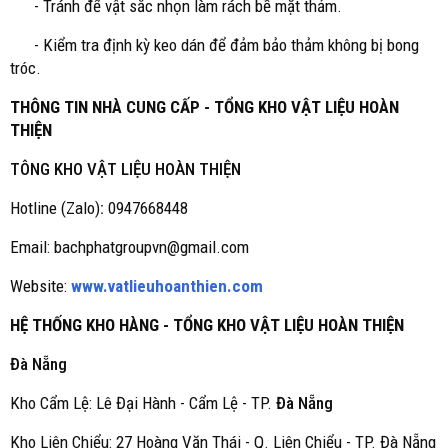
- Tránh để vật sắc nhọn làm rách bề mặt thảm.
- Kiểm tra định kỳ keo dán để đảm bảo thảm không bị bong
tróc.
THÔNG TIN NHÀ CUNG CẤP - TỔNG KHO VẬT LIỆU HOÀN
THIỆN
TÔNG KHO VẬT LIỆU HOÀN THIỆN
Hotline (Zalo)
:
0947668448
Email: bachphatgroupvn@gmail.com
Website:
www.vatlieuhoanthien.com
HỆ THỐNG KHO HÀNG - TỔNG KHO VẬT LIỆU HOÀN THIỆN
Đà Nẵng
Kho Cẩm Lệ: Lê Đại Hành - Cẩm Lệ - TP.
Đà Nẵng
Kho Liên Chiểu: 27 Hoàng Văn Thái - Q. Liên Chiểu - TP. Đà Nẵng