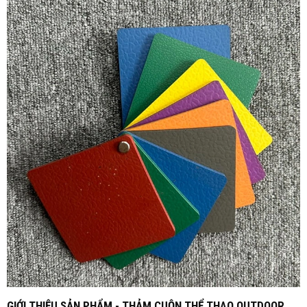
GIỚI THIỆU SẢN PHẨM - THẢM CUỘN THỂ THAO OUTDOOR