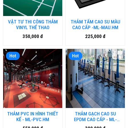
VẬT TƯ THI CÔNG THẢM
THẢM TẤM CAO SU MÀU
VINYL THỂ THAO
CAO CẤP -ML-MAU.HM
350,000 đ
225,000 đ
Hot
Hot
THẢM PVC IN HÌNH THIẾT
THẢM GẠCH CAO SU
KẾ - ML-PVC.HM
EPDM CAO CẤP - ML-
EPDM.HM