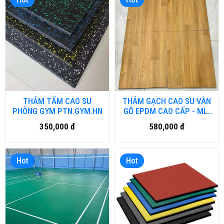
THẢM TẤM CAO SU
THẢM GẠCH CAO SU VÂN
PHÒNG GYM PTN.GYM.HN
GỖ EPDM CAO CẤP - ML-
EPDM.HM
350,000 đ
580,000 đ
Hot
Hot