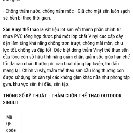
- Chống thấm nước, chống nấm mốc - Giữ cho mặt sân luôn sạch
sẽ, bền bỉ theo thời gian.
Sàn Vinyl thể thao
là vật liệu lót sàn với thành phần chính từ
nhựa PVC tổng hợp được phủ một lớp chất Vinyl cao cấp dày
dặn làm tăng khả năng chống trơn trượt, chống mài mòn, chịu
lực tốt, chống va đập tốt. Đặc biệt dòng thảm Vinyl thể thao sân
cầu lông còn sở hữu tính năng giảm chấn, giảm sốc giúp hạn chế
tối đa các chấn thương do các hoạt động tập luyện, thi đấu
mang lại. Chính vì vậy, thảm thể thao sân cầu lông thường còn
được sử dụng lót sàn tại các không gian khác nữa như phòng tập
gym, khu vực sân thi đấu, sân tập.
THÔNG SỐ KỸ THUẬT - THẢM CUỘN THỂ THAO
OUTDOOR
SINOUT
Mã
QR
code: