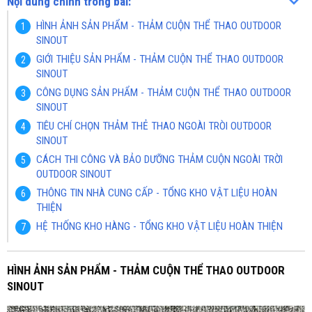
Nội dung chính trong bài:
HÌNH ẢNH SẢN PHẨM - THẢM CUỘN THỂ THAO OUTDOOR
SINOUT
GIỚI THIỆU SẢN PHẨM - THẢM CUỘN THỂ THAO OUTDOOR
SINOUT
CÔNG DỤNG SẢN PHẨM - THẢM CUỘN THỂ THAO OUTDOOR
SINOUT
TIÊU CHÍ CHỌN THẢM THẺ THAO NGOÀI TRÒI OUTDOOR
SINOUT
CÁCH THI CÔNG VÀ BẢO DƯỠNG THẢM CUỘN NGOÀI TRỜI
OUTDOOR SINOUT
THÔNG TIN NHÀ CUNG CẤP - TỔNG KHO VẬT LIỆU HOÀN
THIỆN
HỆ THỐNG KHO HÀNG - TỔNG KHO VẬT LIỆU HOÀN THIỆN
HÌNH ẢNH SẢN PHẨM - THẢM CUỘN THỂ THAO OUTDOOR
SINOUT