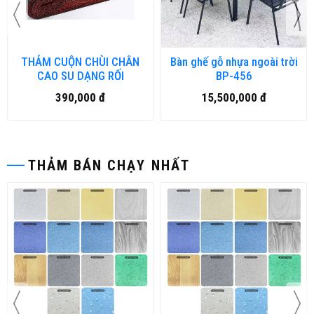
THẢM CUỘN CHÙI CHÂN
Bàn ghế gỗ nhựa ngoài trời
CAO SU DẠNG RỐI
BP-456
390,000 đ
15,500,000 đ
THẢM BÁN CHẠY NHẤT