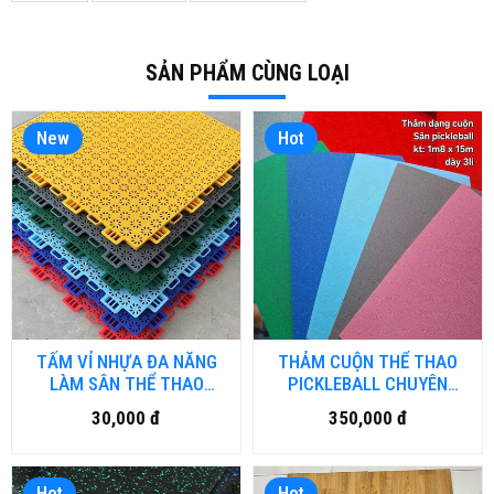
SẢN PHẨM CÙNG LOẠI
New
Hot
TẤM VỈ NHỰA ĐA NĂNG
THẢM CUỘN THỂ THAO
LÀM SÂN THỂ THAO
PICKLEBALL CHUYÊN
NGOÀI TRỜI
DỤNG PTN-TT.HNM
30,000 đ
350,000 đ
PTN.VINHUA.HNM
Hot
Hot