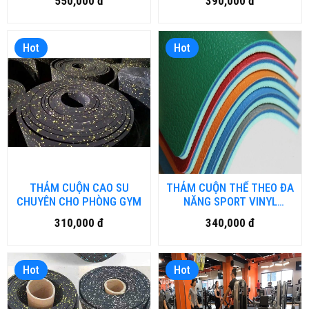
550,000 đ
390,000 đ
Hot
Hot
THẢM CUỘN CAO SU
THẢM CUỘN THỂ THEO ĐA
CHUYÊN CHO PHÒNG GYM
NĂNG SPORT VINYL
FLOORING MASF6
310,000 đ
340,000 đ
Hot
Hot