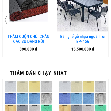
THẢM CUỘN CHÙI CHÂN
Bàn ghế gỗ nhựa ngoài trời
CAO SU DẠNG RỐI
BP-456
390,000 đ
15,500,000 đ
THẢM BÁN CHẠY NHẤT