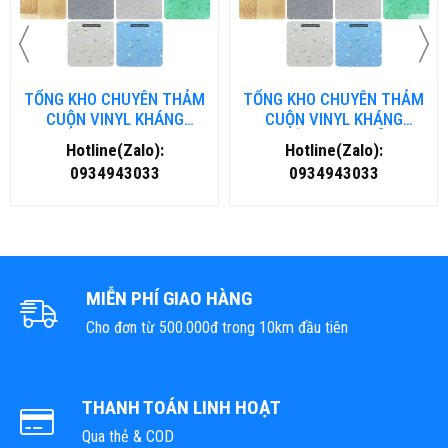
TỔNG KHO CHUYÊN THẢM
TỔNG KHO CHUYÊN THẢM
CUỘN VINYL KHÁNG
CUỘN VINYL KHÁNG
KHUẨN TẠI NHA TRANG
KHUẨN TẠI ĐÀ NẴNG
Hotline(Zalo):
Hotline(Zalo):
0934943033
0934943033
MIỄN PHÍ GIAO HÀNG
Cho đơn từ 500.000đ trong 10km đầu tiên
THANH TOÁN LINH HOẠT
Qua thẻ & COD