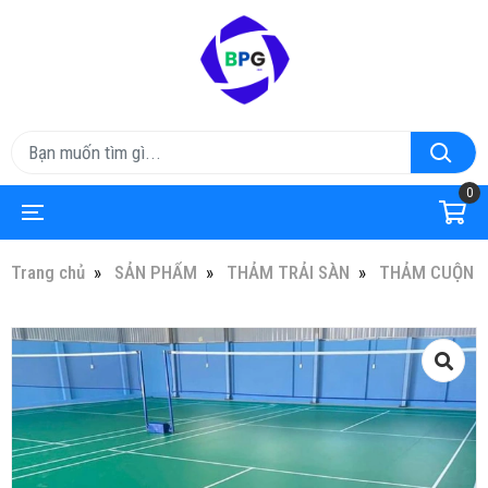
0
Trang chủ
SẢN PHẨM
THẢM TRẢI SÀN
THẢM CUỘN T