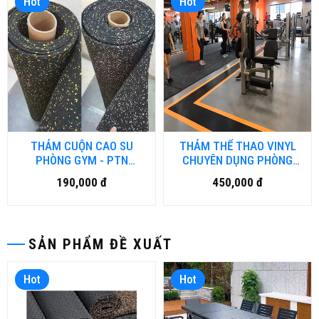
Hot
Hot
THẢM CUỘN CAO SU
THẢM THỂ THAO VINYL
PHÒNG GYM - PTN
CHUYÊN DỤNG PHÒNG
RUBBER 001- DN.HN
GYM - FITNESS DÀY 5MM
190,000 đ
450,000 đ
SINO
SẢN PHẨM ĐỀ XUẤT
Hot
Hot