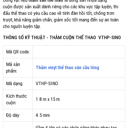
Dòng vật liệu
thảm sàn thể thao
là dòng sàn nhựa dạng
cuộn được sản xuất dành riêng cho các khu vực tập luyện, thi
đấu thể thao có yêu cầu cao về tính đàn hồi tốt, chống trơn
trượt, khả năng giảm chấn, giảm sốc tốt mang đến sự an toàn
cho người luyện tập.
THÔNG SỐ KỸ THUẬT - THẢM CUỘN THỂ THAO VTHP-SINO
Mã QR code:
Mã sản
Thảm vinyl thể thao sân cầu lông
phẩm:
Mã dạng:
VTHP-SINO
Kích thước
1.8 m x 15 m
cuộn:
Độ dày:
4.5 mm
Gồm 4 lớp có các chức năng khác nhau tạo