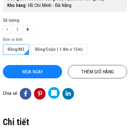
Kho hàng:
Hồ Chí Minh - Đà Nẵng
Số lượng:
-
+
Đơn vị tính
Đồng/M2
Đồng/Cuộn ( 1.8m x 15m)
MUA NGAY
THÊM GIỎ HÀNG
Chia sẻ:
Chi tiết