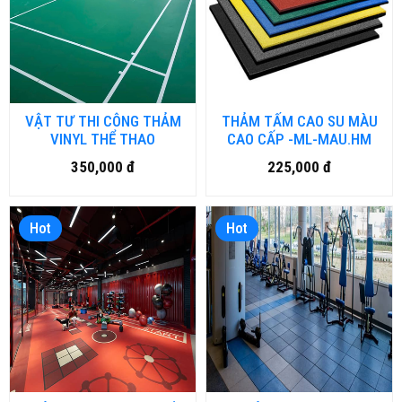
VẬT TƯ THI CÔNG THẢM
THẢM TẤM CAO SU MÀU
VINYL THỂ THAO
CAO CẤP -ML-MAU.HM
350,000 đ
225,000 đ
Hot
Hot