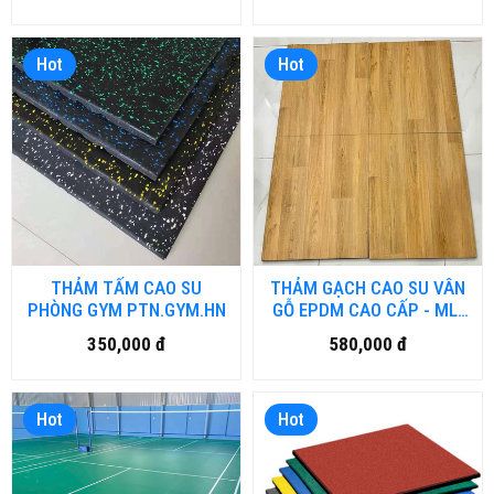
Hot
Hot
THẢM TẤM CAO SU
THẢM GẠCH CAO SU VÂN
PHÒNG GYM PTN.GYM.HN
GỖ EPDM CAO CẤP - ML-
EPDM.HM
350,000 đ
580,000 đ
Hot
Hot