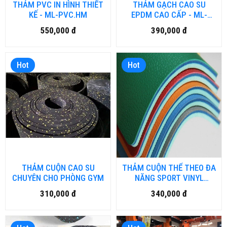
THẢM PVC IN HÌNH THIẾT
THẢM GẠCH CAO SU
KẾ - ML-PVC.HM
EPDM CAO CẤP - ML-
EPDM.HM
550,000 đ
390,000 đ
Hot
Hot
THẢM CUỘN CAO SU
THẢM CUỘN THỂ THEO ĐA
CHUYÊN CHO PHÒNG GYM
NĂNG SPORT VINYL
FLOORING MASF6
310,000 đ
340,000 đ