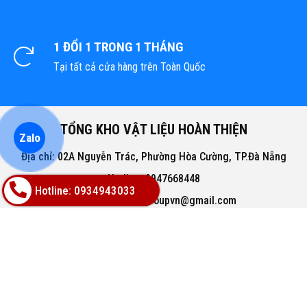
1 ĐỔI 1 TRONG 1 THÁNG
Tại tất cả cửa hàng trên Toàn Quốc
TỔNG KHO VẬT LIỆU HOÀN THIỆN
Zalo
Địa chỉ: 02A Nguyễn Trác, Phường Hòa Cường, TP.Đà Nẵng
Hotline: 0947668448
Hotline: 0934943033
Email: bachphatgroupvn@gmail.com
Website: www.vatlieuhoanthien.com
HỖ TRỢ KHÁCH HÀNG
Hướng dẫn mua hàng