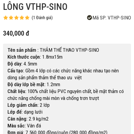
LÔNG VTHP-SINO
Mã SP:
VTHP-SINO
(
1
Đánh giá
)
340,000 đ
Tên sản phẩm :
THẢM THỂ THAO VTHP-SINO
Kích thước cuộn:
1.8mx15m
Độ dày:
4.5mm
Cấu tạo:
Gồm 4 lớp có các chức năng khác nhau tạo nên
dòng sản phẩm thảm thể thao ưu việt
Độ dày lớp bề mặt:
1.2mm
Chất liệu:
100% chất liệu PVC nguyên chất, bề mặt thảm có
chức năng chống mài mòn và chống trơn trượt
Lớp giảm chấn:
2 lớp
Lớp đế:
dạng lưới
Cân nặng:
2.9 kg/m2
Màu sắc:
Vân đá
Đơn giá:
7.560.000 đồng/cuộn (280.000 đồng/m2)