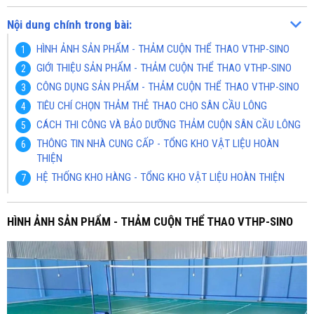
Nội dung chính trong bài:
HÌNH ẢNH SẢN PHẨM - THẢM CUỘN THỂ THAO VTHP-SINO
GIỚI THIỆU SẢN PHẨM - THẢM CUỘN THỂ THAO VTHP-SINO
CÔNG DỤNG SẢN PHẨM - THẢM CUỘN THỂ THAO VTHP-SINO
TIÊU CHÍ CHỌN THẢM THẺ THAO CHO SÂN CẦU LÔNG
CÁCH THI CÔNG VÀ BẢO DƯỠNG THẢM CUỘN SÂN CẦU LÔNG
THÔNG TIN NHÀ CUNG CẤP - TỔNG KHO VẬT LIỆU HOÀN
THIỆN
HỆ THỐNG KHO HÀNG - TỔNG KHO VẬT LIỆU HOÀN THIỆN
HÌNH ẢNH SẢN PHẨM - THẢM CUỘN THỂ THAO VTHP-SINO