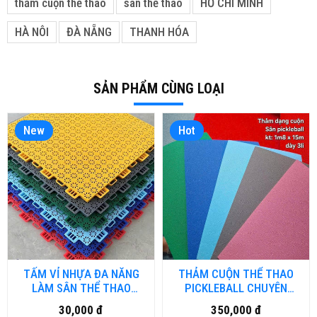
thảm cuộn thể thao
sân thể thao
HỒ CHÍ MINH
HÀ NÔI
ĐÀ NẴNG
THANH HÓA
SẢN PHẨM CÙNG LOẠI
New
Hot
TẤM VỈ NHỰA ĐA NĂNG
THẢM CUỘN THỂ THAO
LÀM SÂN THỂ THAO
PICKLEBALL CHUYÊN
NGOÀI TRỜI
DỤNG PTN-TT.HNM
30,000 đ
350,000 đ
PTN.VINHUA.HNM