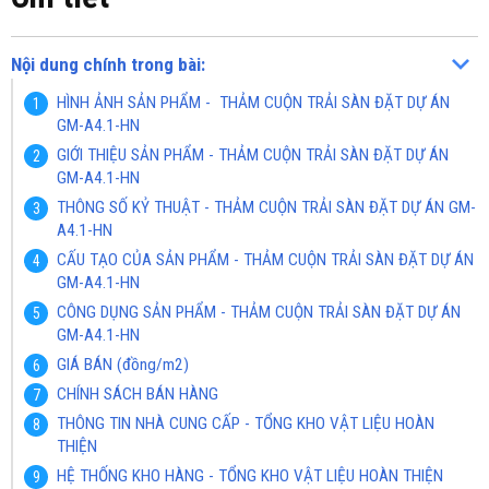
Nội dung chính trong bài:
HÌNH ẢNH SẢN PHẨM - THẢM CUỘN TRẢI SÀN ĐẶT DỰ ÁN
GM-A4.1-HN
GIỚI THIỆU SẢN PHẨM - THẢM CUỘN TRẢI SÀN ĐẶT DỰ ÁN
GM-A4.1-HN
THÔNG SỐ KỶ THUẬT - THẢM CUỘN TRẢI SÀN ĐẶT DỰ ÁN GM-
A4.1-HN
CẤU TẠO CỦA SẢN PHẨM - THẢM CUỘN TRẢI SÀN ĐẶT DỰ ÁN
GM-A4.1-HN
CÔNG DỤNG SẢN PHẨM - THẢM CUỘN TRẢI SÀN ĐẶT DỰ ÁN
GM-A4.1-HN
GIÁ BÁN (đồng/m2)
CHÍNH SÁCH BÁN HÀNG
THÔNG TIN NHÀ CUNG CẤP - TỔNG KHO VẬT LIỆU HOÀN
THIỆN
HỆ THỐNG KHO HÀNG - TỔNG KHO VẬT LIỆU HOÀN THIỆN