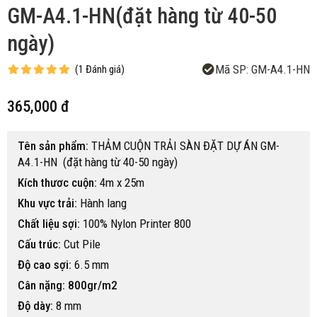
GM-A4.1-HN(đặt hàng từ 40-50
ngày)
Mã SP:
GM-A4.1-HN
(
1
Đánh giá
)
365,000 đ
Tên sản phẩm:
THẢM CUỘN TRẢI SÀN ĐẶT DỰ ÁN GM-
A4.1-HN (đặt hàng từ 40-50 ngày)
Kích thươc cuộn:
4m x 25m
Khu vực trải:
Hành lang
Chất liệu sợi:
100% Nylon Printer 800
Cấu trúc:
Cut Pile
Độ cao sợi:
6.5 mm
Cân nặng: 800gr/m2
Độ dày:
8 mm