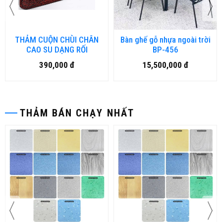
THẢM CUỘN CHÙI CHÂN
Bàn ghế gỗ nhựa ngoài trời
CAO SU DẠNG RỐI
BP-456
390,000 đ
15,500,000 đ
THẢM BÁN CHẠY NHẤT