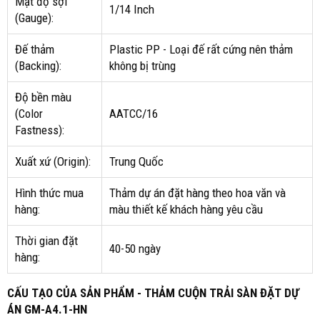
Mật độ sợi
1/14 Inch
(Gauge):
Đế thảm
Plastic PP - Loại đế rất cứng nên thảm
(Backing):
không bị trùng
Độ bền màu
(Color
AATCC/16
Fastness):
Xuất xứ (Origin):
Trung Quốc
Hình thức mua
Thảm dự án đặt hàng theo hoa văn và
hàng:
màu thiết kế khách hàng yêu cầu
Thời gian đặt
40-50 ngày
hàng:
CẤU TẠO CỦA SẢN PHẨM - THẢM CUỘN TRẢI SÀN ĐẶT DỰ
ÁN GM-A4.1-HN