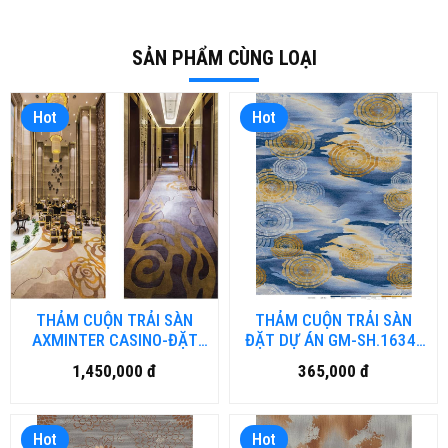
SẢN PHẨM CÙNG LOẠI
Hot
Hot
THẢM CUỘN TRẢI SÀN
THẢM CUỘN TRẢI SÀN
AXMINTER CASINO-ĐẶT
ĐẶT DỰ ÁN GM-SH.1634-
DỰ ÁN (đặt hàng từ 40-50
HN (đặt hàng từ 40-50
1,450,000 đ
365,000 đ
ngày)
ngày)
Hot
Hot