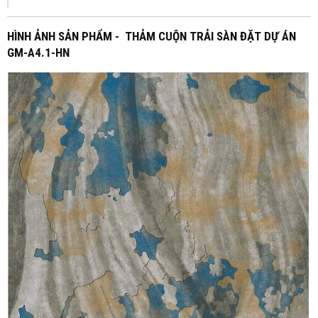
HÌNH ẢNH SẢN PHẨM - THẢM CUỘN TRẢI SÀN ĐẶT DỰ ÁN
GM-A4.1-HN