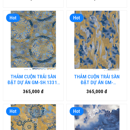
ngày)
từ 40-50 ngày)
Hot
Hot
THẢM CUỘN TRẢI SÀN
THẢM CUỘN TRẢI SÀN
ĐẶT DỰ ÁN GM-SH.1331-
ĐẶT DỰ ÁN GM-
HN (đặt hàng từ 40-50
SH.1320.B7-HN (đặt hàng
365,000 đ
365,000 đ
ngày)
từ 40-50 ngày)
Hot
Hot