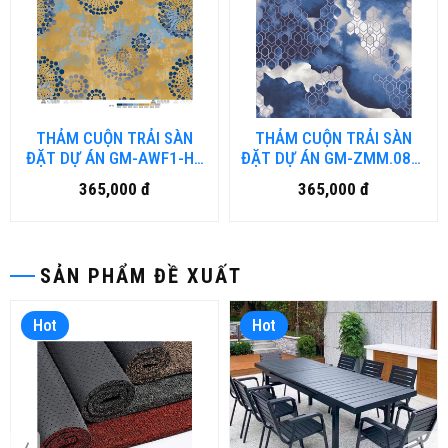
THẢM CUỘN TRẢI SÀN
THẢM CUỘN TRẢI SÀN
ĐẶT DỰ ÁN GM-AWF1-HN
ĐẶT DỰ ÁN GM-ZMM.082-
(đặt hàng từ 40-50 ngày)
HN (đặt hàng từ 40-50
365,000 đ
365,000 đ
ngày)
SẢN PHẨM ĐỀ XUẤT
Hot
Hot