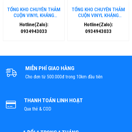
TỔNG KHO CHUYÊN THẢM
TỔNG KHO CHUYÊN THẢM
CUỘN VINYL KHÁNG
CUỘN VINYL KHÁNG
KHUẨN TẠI NHA TRANG
KHUẨN TẠI ĐÀ NẴNG
Hotline(Zalo):
Hotline(Zalo):
0934943033
0934943033
MIỄN PHÍ GIAO HÀNG
Cho đơn từ 500.000đ trong 10km đầu tiên
THANH TOÁN LINH HOẠT
Qua thẻ & COD