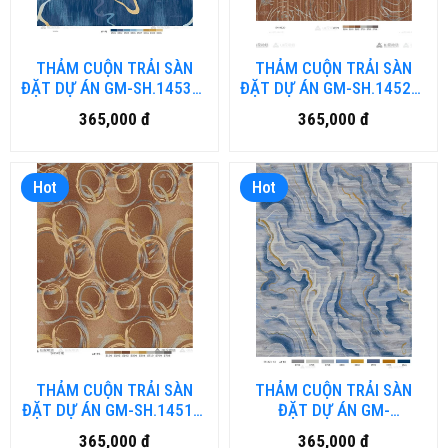
THẢM CUỘN TRẢI SÀN
THẢM CUỘN TRẢI SÀN
ĐẶT DỰ ÁN GM-SH.1453A-
ĐẶT DỰ ÁN GM-SH.1452D-
HN (đặt hàng từ 40-50
HN (đặt hàng từ 40-50
365,000 đ
365,000 đ
ngày)
ngày)
Hot
Hot
THẢM CUỘN TRẢI SÀN
THẢM CUỘN TRẢI SÀN
ĐẶT DỰ ÁN GM-SH.1451E-
ĐẶT DỰ ÁN GM-
HN (đặt hàng từ 40-50
SH.124.A4D-HN (đặt hàng
365,000 đ
365,000 đ