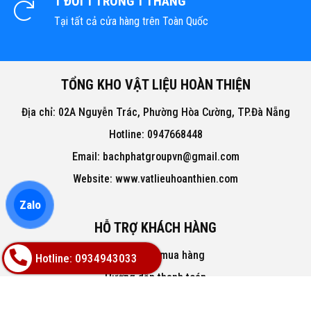
1 ĐỔI 1 TRONG 1 THÁNG
Tại tất cả cửa hàng trên Toàn Quốc
TỔNG KHO VẬT LIỆU HOÀN THIỆN
Địa chỉ: 02A Nguyễn Trác, Phường Hòa Cường, TP.Đà Nẵng
Hotline: 0947668448
Email: bachphatgroupvn@gmail.com
Website: www.vatlieuhoanthien.com
Zalo
HỖ TRỢ KHÁCH HÀNG
Hướng dẫn mua hàng
Hotline: 0934943033
Hướng dẫn thanh toán
Chính sách đổi trả