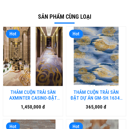
SẢN PHẨM CÙNG LOẠI
Hot
Hot
THẢM CUỘN TRẢI SÀN
THẢM CUỘN TRẢI SÀN
AXMINTER CASINO-ĐẶT
ĐẶT DỰ ÁN GM-SH.1634-
DỰ ÁN (đặt hàng từ 40-50
HN (đặt hàng từ 40-50
1,450,000 đ
365,000 đ
ngày)
ngày)
Hot
Hot