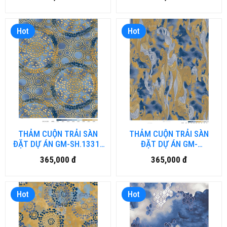
ngày)
từ 40-50 ngày)
Hot
Hot
THẢM CUỘN TRẢI SÀN
THẢM CUỘN TRẢI SÀN
ĐẶT DỰ ÁN GM-SH.1331-
ĐẶT DỰ ÁN GM-
HN (đặt hàng từ 40-50
SH.1320.B7-HN (đặt hàng
365,000 đ
365,000 đ
ngày)
từ 40-50 ngày)
Hot
Hot