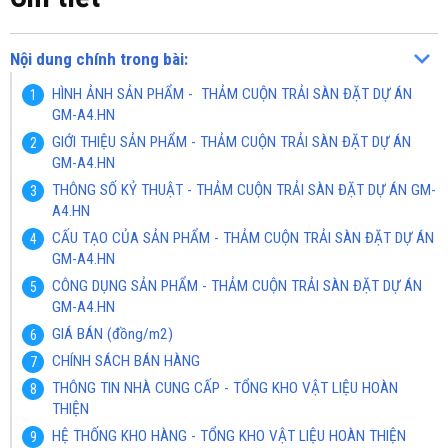
Nội dung chính trong bài:
HÌNH ẢNH SẢN PHẨM - THẢM CUỘN TRẢI SÀN ĐẶT DỰ ÁN
GM-A4.HN
GIỚI THIỆU SẢN PHẨM - THẢM CUỘN TRẢI SÀN ĐẶT DỰ ÁN
GM-A4.HN
THÔNG SỐ KỶ THUẬT - THẢM CUỘN TRẢI SÀN ĐẶT DỰ ÁN GM-
A4.HN
CẤU TẠO CỦA SẢN PHẨM - THẢM CUỘN TRẢI SÀN ĐẶT DỰ ÁN
GM-A4.HN
CÔNG DỤNG SẢN PHẨM - THẢM CUỘN TRẢI SÀN ĐẶT DỰ ÁN
GM-A4.HN
GIÁ BÁN (đồng/m2)
CHÍNH SÁCH BÁN HÀNG
THÔNG TIN NHÀ CUNG CẤP - TỔNG KHO VẬT LIỆU HOÀN
THIỆN
HỆ THỐNG KHO HÀNG - TỔNG KHO VẬT LIỆU HOÀN THIỆN