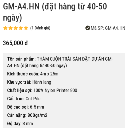
GM-A4.HN (đặt hàng từ 40-50
ngày)
Mã SP:
GM-A4.HN
(
1
Đánh giá
)
365,000 đ
Tên sản phẩm:
THẢM CUỘN TRẢI SÀN ĐẶT DỰ ÁN GM-
A4.HN (đặt hàng từ 40-50 ngày)
Kích thươc cuộn:
4m x 25m
Khu vực trải:
Hành lang
Chất liệu sợi:
100% Nylon Printer 800
Cấu trúc:
Cut Pile
Độ cao sợi:
6.5 mm
Cân nặng: 800gr/m2
Độ dày:
8 mm