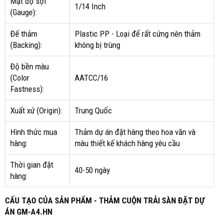
Mật độ sợi
1/14 Inch
(Gauge):
Đế thảm
Plastic PP - Loại đế rất cứng nên thảm
(Backing):
không bị trùng
Độ bền màu
(Color
AATCC/16
Fastness):
Xuất xứ (Origin):
Trung Quốc
Hình thức mua
Thảm dự án đặt hàng theo hoa văn và
hàng:
màu thiết kế khách hàng yêu cầu
Thời gian đặt
40-50 ngày
hàng:
CẤU TẠO CỦA SẢN PHẨM - THẢM CUỘN TRẢI SÀN ĐẶT DỰ
ÁN GM-A4.HN