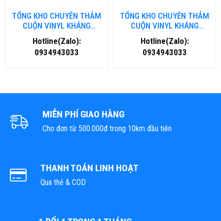
TỔNG KHO CHUYÊN THẢM
TỔNG KHO CHUYÊN THẢM
CUỘN VINYL KHÁNG
CUỘN VINYL KHÁNG
KHUẨN TẠI ĐÀ NẴNG
KHUẨN TẠI HÀ NỘI
Hotline(Zalo):
Hotline(Zalo):
0934943033
0934943033
MIỄN PHÍ GIAO HÀNG
Cho đơn từ 500.000đ trong 10km đầu tiên
THANH TOÁN LINH HOẠT
Qua thẻ & COD