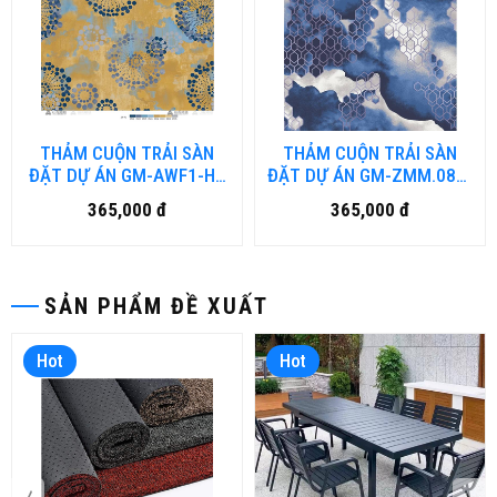
THẢM CUỘN TRẢI SÀN
THẢM CUỘN TRẢI SÀN
ĐẶT DỰ ÁN GM-AWF1-HN
ĐẶT DỰ ÁN GM-ZMM.082-
(đặt hàng từ 40-50 ngày)
HN (đặt hàng từ 40-50
365,000 đ
365,000 đ
ngày)
SẢN PHẨM ĐỀ XUẤT
Hot
Hot