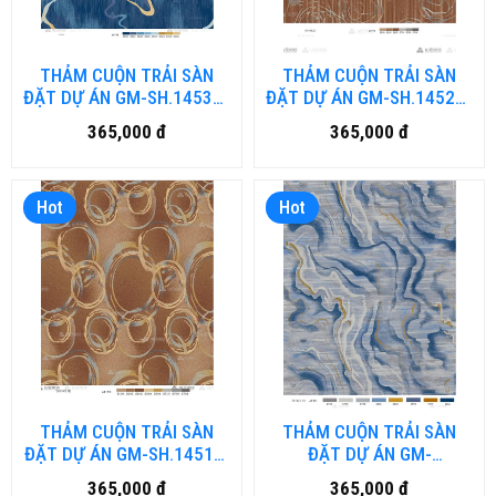
THẢM CUỘN TRẢI SÀN
THẢM CUỘN TRẢI SÀN
ĐẶT DỰ ÁN GM-SH.1453A-
ĐẶT DỰ ÁN GM-SH.1452D-
HN (đặt hàng từ 40-50
HN (đặt hàng từ 40-50
365,000 đ
365,000 đ
ngày)
ngày)
Hot
Hot
THẢM CUỘN TRẢI SÀN
THẢM CUỘN TRẢI SÀN
ĐẶT DỰ ÁN GM-SH.1451E-
ĐẶT DỰ ÁN GM-
HN (đặt hàng từ 40-50
SH.124.A4D-HN (đặt hàng
365,000 đ
365,000 đ