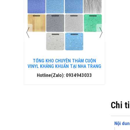
 CUỘN
TỔNG KHO CHUYÊN THẢM CUỘN
TỔNG 
HA TRANG
VINYL KHÁNG KHUẨN TẠI ĐÀ NẴNG
VINYL
3033
Hotline(Zalo): 0934943033
Hotl
Chi t
Nội dun