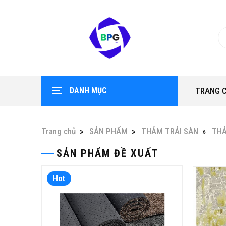
DANH MỤC
TRANG 
Trang chủ
SẢN PHẨM
THẢM TRẢI SÀN
THẢ
SẢN PHẨM ĐỀ XUẤT
Hot