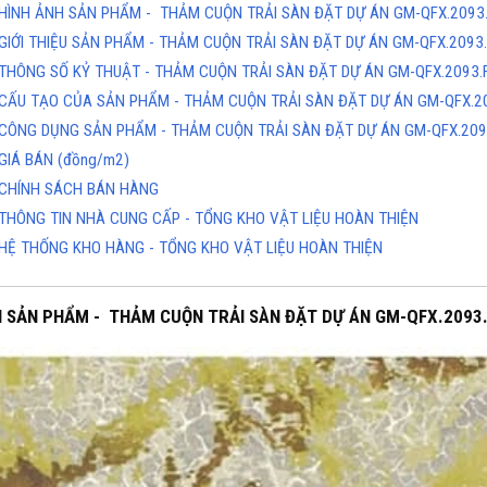
HÌNH ẢNH SẢN PHẨM - THẢM CUỘN TRẢI SÀN ĐẶT DỰ ÁN GM-QFX.2093
GIỚI THIỆU SẢN PHẨM - THẢM CUỘN TRẢI SÀN ĐẶT DỰ ÁN GM-QFX.2093
THÔNG SỐ KỶ THUẬT - THẢM CUỘN TRẢI SÀN ĐẶT DỰ ÁN GM-QFX.2093.
CẤU TẠO CỦA SẢN PHẨM - THẢM CUỘN TRẢI SÀN ĐẶT DỰ ÁN GM-QFX.2
CÔNG DỤNG SẢN PHẨM - THẢM CUỘN TRẢI SÀN ĐẶT DỰ ÁN GM-QFX.209
GIÁ BÁN (đồng/m2)
CHÍNH SÁCH BÁN HÀNG
THÔNG TIN NHÀ CUNG CẤP - TỔNG KHO VẬT LIỆU HOÀN THIỆN
HỆ THỐNG KHO HÀNG - TỔNG KHO VẬT LIỆU HOÀN THIỆN
H SẢN PHẨM - THẢM CUỘN TRẢI SÀN ĐẶT DỰ ÁN GM-QFX.2093