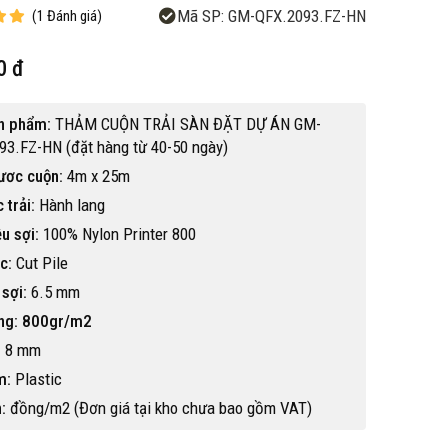
Mã SP:
GM-QFX.2093.FZ-HN
(
1
Đánh giá
)
0 đ
n phẩm:
THẢM CUỘN TRẢI SÀN ĐẶT DỰ ÁN GM-
93.FZ-HN (đặt hàng từ 40-50 ngày)
ươc cuộn:
4m x 25m
 trải:
Hành lang
ệu sợi:
100% Nylon Printer 800
c:
Cut Pile
sợi:
6.5 mm
ng: 800gr/m2
:
8 mm
m:
Plastic
Hot
:
đồng/m2 (Đơn giá tại kho chưa bao gồm VAT)