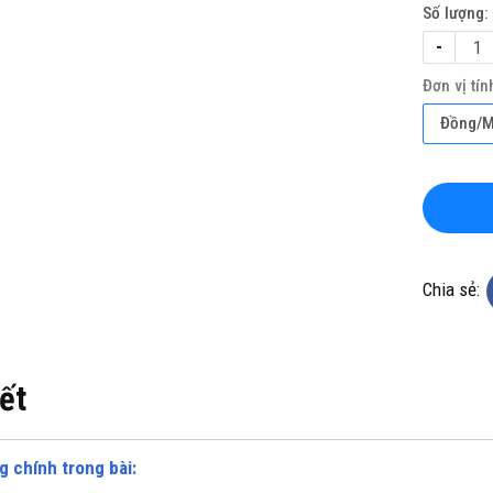
Số lượng:
-
Đơn vị tín
Đồng/
KHO CHUYÊN THẢM CUỘN
TỔNG KHO CHUYÊN THẢM CU
 KHÁNG KHUẨN TẠI HÀ NỘI
VINYL KHÁNG KHUẨN TẠI HỒ 
MINH
ine(Zalo): 0934943033
Hotline(Zalo): 093494303
Chia sẻ:
iết
g chính trong bài: