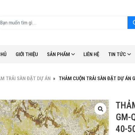
CHỦ
GIỚI THIỆU
SẢN PHẨM
LIÊN HỆ
TIN TỨC
M TRẢI SÀN ĐẶT DỰ ÁN
THẢM CUỘN TRẢI SÀN ĐẶT DỰ ÁN GM
THẢM
GM-Q
40-5