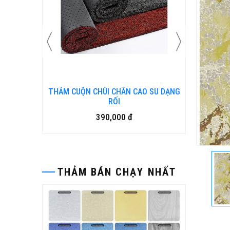
 SU DẠNG
Bàn ghế gỗ nhựa ngoài trời BP-456
15,500,000 đ
THẢM BÁN CHẠY NHẤT