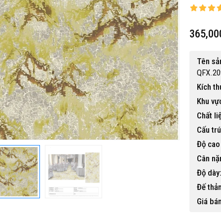
365,00
Tên sả
QFX.20
Kích th
Khu vực
Chất li
Cấu trú
Độ cao 
Cân nặ
Độ dày
Đế thả
Giá bán