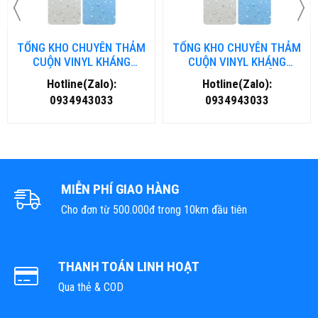
TỔNG KHO CHUYÊN THẢM
TỔNG KHO CHUYÊN THẢM
CUỘN VINYL KHÁNG
CUỘN VINYL KHÁNG
KHUẨN TẠI NHA TRANG
KHUẨN TẠI ĐÀ NẴNG
Hotline(Zalo):
Hotline(Zalo):
0934943033
0934943033
MIỄN PHÍ GIAO HÀNG
Cho đơn từ 500.000đ trong 10km đầu tiên
THANH TOÁN LINH HOẠT
Qua thẻ & COD