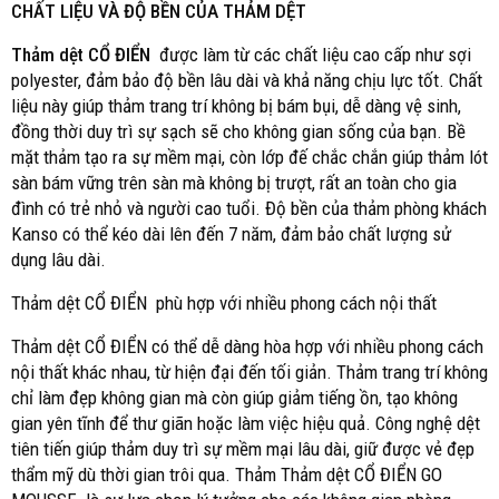
CHẤT LIỆU VÀ ĐỘ BỀN CỦA THẢM DỆT
Thảm dệt CỔ ĐIỂN
được làm từ các chất liệu cao cấp như sợi
polyester, đảm bảo độ bền lâu dài và khả năng chịu lực tốt. Chất
liệu này giúp thảm trang trí không bị bám bụi, dễ dàng vệ sinh,
đồng thời duy trì sự sạch sẽ cho không gian sống của bạn. Bề
mặt thảm tạo ra sự mềm mại, còn lớp đế chắc chắn giúp thảm lót
sàn bám vững trên sàn mà không bị trượt, rất an toàn cho gia
đình có trẻ nhỏ và người cao tuổi. Độ bền của thảm phòng khách
Kanso có thể kéo dài lên đến 7 năm, đảm bảo chất lượng sử
dụng lâu dài.
Thảm dệt CỔ ĐIỂN phù hợp với nhiều phong cách nội thất
Thảm dệt CỔ ĐIỂN có thể dễ dàng hòa hợp với nhiều phong cách
nội thất khác nhau, từ hiện đại đến tối giản. Thảm trang trí không
chỉ làm đẹp không gian mà còn giúp giảm tiếng ồn, tạo không
gian yên tĩnh để thư giãn hoặc làm việc hiệu quả. Công nghệ dệt
tiên tiến giúp thảm duy trì sự mềm mại lâu dài, giữ được vẻ đẹp
thẩm mỹ dù thời gian trôi qua. Thảm Thảm dệt CỔ ĐIỂN GO