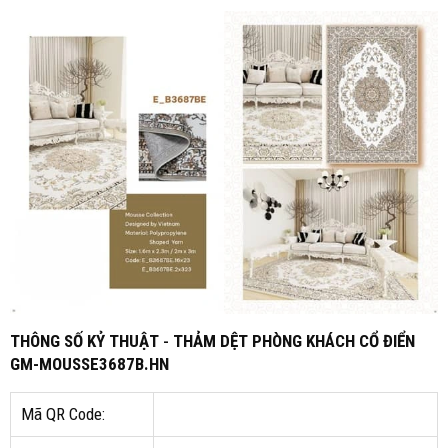
THÔNG SỐ KỶ THUẬT
-
THẢM DỆT PHÒNG KHÁCH CỔ ĐIỂN
GM-MOUSSE3687B.HN
Mã QR Code: