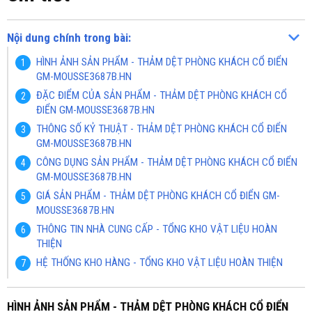
Nội dung chính trong bài:
HÌNH ẢNH SẢN PHẨM - THẢM DỆT PHÒNG KHÁCH CỔ ĐIỂN
GM-MOUSSE3687B.HN
ĐẶC ĐIỂM CỦA SẢN PHẨM - THẢM DỆT PHÒNG KHÁCH CỔ
ĐIỂN GM-MOUSSE3687B.HN
THÔNG SỐ KỶ THUẬT - THẢM DỆT PHÒNG KHÁCH CỔ ĐIỂN
GM-MOUSSE3687B.HN
CÔNG DỤNG SẢN PHẨM - THẢM DỆT PHÒNG KHÁCH CỔ ĐIỂN
GM-MOUSSE3687B.HN
GIÁ SẢN PHẨM - THẢM DỆT PHÒNG KHÁCH CỔ ĐIỂN GM-
MOUSSE3687B.HN
THÔNG TIN NHÀ CUNG CẤP - TỔNG KHO VẬT LIỆU HOÀN
THIỆN
HỆ THỐNG KHO HÀNG - TỔNG KHO VẬT LIỆU HOÀN THIỆN
HÌNH ẢNH SẢN PHẨM - THẢM DỆT PHÒNG KHÁCH CỔ ĐIỂN