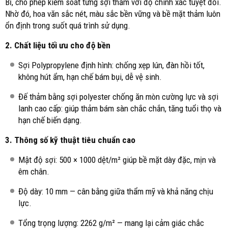
Bỉ, cho phép kiểm soát từng sợi thảm với độ chính xác tuyệt đối.
Nhờ đó, hoa văn sắc nét, màu sắc bền vững và bề mặt thảm luôn
ổn định trong suốt quá trình sử dụng.
2. Chất liệu tối ưu cho độ bền
Sợi Polypropylene định hình: chống xẹp lún, đàn hồi tốt,
không hút ẩm, hạn chế bám bụi, dễ vệ sinh.
Đế thảm bằng sợi polyester chống ăn mòn cường lực và sợi
lanh cao cấp: giúp thảm bám sàn chắc chắn, tăng tuổi thọ và
hạn chế biến dạng.
3. Thông số kỹ thuật tiêu chuẩn cao
Mật độ sợi: 500 × 1000 dệt/m² giúp bề mặt dày đặc, mịn và
êm chân.
Độ dày: 10 mm — cân bằng giữa thẩm mỹ và khả năng chịu
lực.
Tổng trọng lượng: 2262 g/m² — mang lại cảm giác chắc