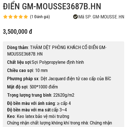
ĐIỂN GM-MOUSSE3687B.HN
Mã SP:
GM-MOUSSE.HN
(
1
Đánh giá
)
3,500,000 đ
Dòng thảm
: THẢM DỆT PHÒNG KHÁCH CỔ ĐIỂN GM-
MOUSSE3687B.HN
Chất liệu sợi
:Sợi Polypropylene định hình
Chiều cao sợi
: 10 mm
Phương pháp sx
: Dệt Jacquard điện tử cao cấp của BỉC
Mật độ sợi
: 500*1000 điểm
Trọng lượng trung bình
: 22620g/m2
Độ bền màu với ánh sáng
: ≥ cấp 4
Độ bền màu với ma sát
:cấp 3~4
Keo
: Keo latex bảo vệ môi trường
Chứng nhận chất lượng không khí trong nhà: Chứng nhận