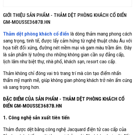
GIỚI THIỆU SẢN PHẨM -
THẢM DỆT PHÒNG KHÁCH CỔ ĐIỂN
GM-MOUSSE3687B.HN
Thảm dệt phòng khách cổ điển
là dòng thảm mang phong cách
sang trọng, tinh tế, được lấy cảm hứng từ nghệ thuật châu Âu với
họa tiết đối xứng, đường nét mềm mại và gam màu trầm ấm. Đây
là sản phẩm lý tưởng cho những không gian cần sự đẳng cấp,
lịch lãm như biệt thự, nhà phố, khách sạn, resort cao cấp.
Thảm không chỉ đóng vai trò trang trí mà còn tạo điểm nhấn
thẩm mỹ mạnh mẽ, giúp không gian phòng khách trở nên ấm cúng
và sang trọng hơn.
ĐẶC ĐIỂM CỦA SẢN PHẨM - THẢM DỆT PHÒNG KHÁCH CỔ
ĐIỂN GM-MOUSSE3687B.HN
1. Công nghệ sản xuất tiên tiến
Thảm được dệt bằng công nghệ Jacquard điện tử cao cấp của