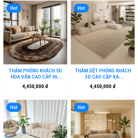
Hot
Hot
THẢM PHÒNG KHÁCH 5D
THẢM DỆT PHÒNG KHÁCH
HOA VĂN CAO CẤP HL-
3D CAO CẤP KA-
5DHV.HN
CLAIRE.HN
4,450,000 đ
4,450,000 đ
Hot
Hot