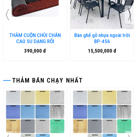
THẢM CUỘN CHÙI CHÂN
Bàn ghế gỗ nhựa ngoài trời
CAO SU DẠNG RỐI
BP-456
390,000 đ
15,500,000 đ
THẢM BÁN CHẠY NHẤT