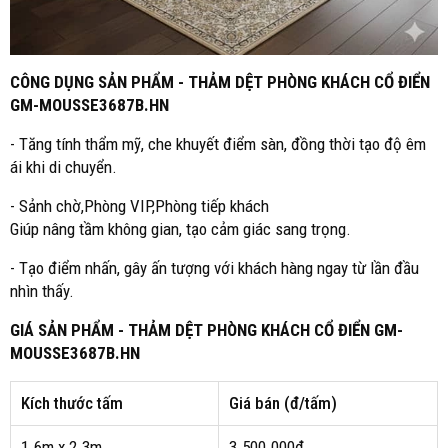
CÔNG DỤNG SẢN PHẨM - THẢM DỆT PHÒNG KHÁCH CỔ ĐIỂN
GM-MOUSSE3687B.HN
- Tăng tính thẩm mỹ, che khuyết điểm sàn, đồng thời tạo độ êm
ái khi di chuyển.
- Sảnh chờ,Phòng VIP,Phòng tiếp khách
Giúp nâng tầm không gian, tạo cảm giác sang trọng.
- Tạo điểm nhấn, gây ấn tượng với khách hàng ngay từ lần đầu
nhìn thấy.
GIÁ SẢN PHẨM - THẢM DỆT PHÒNG KHÁCH CỔ ĐIỂN GM-
MOUSSE3687B.HN
Kích thước tấm
Giá bán (đ/tấm)
1.6m x 2.3m
3.500.000đ