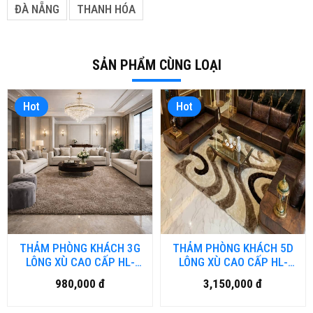
ĐÀ NẴNG
THANH HÓA
SẢN PHẨM CÙNG LOẠI
Hot
Hot
THẢM PHÒNG KHÁCH 3G
THẢM PHÒNG KHÁCH 5D
LÔNG XÙ CAO CẤP HL-
LÔNG XÙ CAO CẤP HL-
3G.HN
5D.HN
980,000 đ
3,150,000 đ