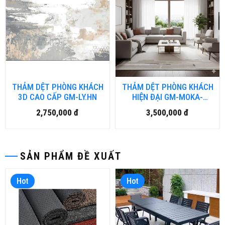
THẢM DỆT PHÒNG KHÁCH
THẢM DỆT PHÒNG KHÁCH
3D CAO CẤP GM-LY.HN
HIỆN ĐẠI GM-MOKA-
J_3422.HN
2,750,000 đ
3,500,000 đ
SẢN PHẨM ĐỀ XUẤT
Hot
Hot