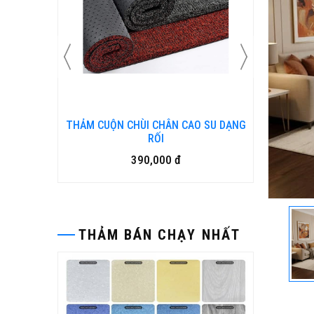
 SU DẠNG
Bàn ghế gỗ nhựa ngoài trời BP-456
15,500,000 đ
THẢM BÁN CHẠY NHẤT