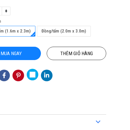
+
h
ấm (1.6m x 2.3m)
Đồng/tấm (2.0m x 3.0m)
MUA NGAY
THÊM GIỎ HÀNG
ỘN
THẢM CUỘN VINYL KHÁNG KHUẨN
Thảm
CHÍ
PTN-NICKO
3
155,000 đ