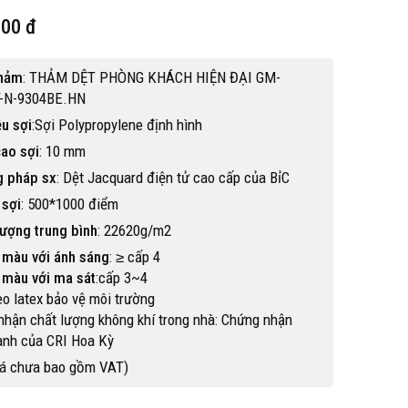
000 đ
thảm
: THẢM DỆT PHÒNG KHÁCH HIỆN ĐẠI GM-
-N-9304BE.HN
ệu sợi
:Sợi Polypropylene định hình
cao sợi
: 10 mm
 pháp sx
: Dệt Jacquard điện tử cao cấp của BỉC
 sợi
: 500*1000 điểm
lượng trung bình
: 22620g/m2
 màu với ánh sáng
: ≥ cấp 4
 màu với ma sát
:cấp 3~4
eo latex bảo vệ môi trường
hận chất lượng không khí trong nhà: Chứng nhận
anh của CRI Hoa Kỳ
Hot
iá chưa bao gồm VAT)