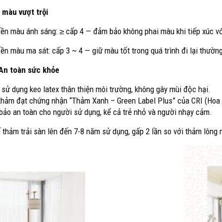
 màu vượt trội
ền màu ánh sáng: ≥ cấp 4 — đảm bảo không phai màu khi tiếp xúc vớ
ền màu ma sát: cấp 3 ~ 4 — giữ màu tốt trong quá trình đi lại thườn
 An toàn sức khỏe
sử dụng keo latex thân thiện môi trường, không gây mùi độc hại.
 thảm đạt chứng nhận “Thảm Xanh – Green Label Plus” của CRI (Hoa K
bảo an toàn cho người sử dụng, kể cả trẻ nhỏ và người nhạy cảm.
 thảm trải sàn lên đến 7-8 năm sử dụng, gấp 2 lần so với thảm lông