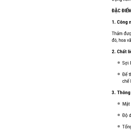
ĐẶC ĐIỂ
1. Công n
Thảm được
đó, hoa v
2. Chất l
Sợi 
Đế t
chế 
3. Thông 
Mật 
Độ d
Tổng