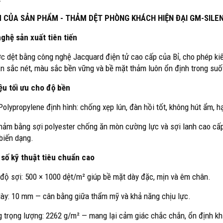
M CỦA SẢN PHẨM - THẢM DỆT PHÒNG KHÁCH HIỆN ĐẠI GM-SILE
ghệ sản xuất tiên tiến
 dệt bằng công nghệ Jacquard điện tử cao cấp của Bỉ, cho phép kiể
ăn sắc nét, màu sắc bền vững và bề mặt thảm luôn ổn định trong suốt
iệu tối ưu cho độ bền
Polypropylene định hình: chống xẹp lún, đàn hồi tốt, không hút ẩm, h
hảm bằng sợi polyester chống ăn mòn cường lực và sợi lanh cao cấp
biến dạng.
số kỹ thuật tiêu chuẩn cao
độ sợi: 500 × 1000 dệt/m² giúp bề mặt dày đặc, mịn và êm chân.
ày: 10 mm — cân bằng giữa thẩm mỹ và khả năng chịu lực.
 trọng lượng: 2262 g/m² — mang lại cảm giác chắc chắn, ổn định khi