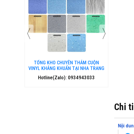
 CUỘN
TỔNG KHO CHUYÊN THẢM CUỘN
TỔNG 
HA TRANG
VINYL KHÁNG KHUẨN TẠI ĐÀ NẴNG
VINYL
3033
Hotline(Zalo): 0934943033
Hotl
Chi t
Nội dun