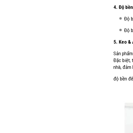
4. Độ bền
Độ b
Độ b
5. Keo &
Sản phẩm 
Đặc biệt,
nhà, đảm 
độ bền đế