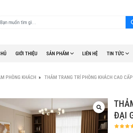
CHỦ
GIỚI THIỆU
SẢN PHẨM
LIÊN HỆ
TIN TỨC
ẢM PHÒNG KHÁCH
THẢM TRANG TRÍ PHÒNG KHÁCH CAO CẤP
THẢM
ĐẠI 