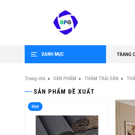
DANH MỤC
TRANG 
Trang chủ
SẢN PHẨM
THẢM TRẢI SÀN
TH
SẢN PHẨM ĐỀ XUẤT
Hot