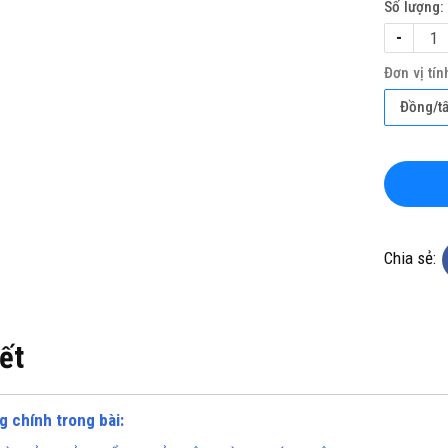
Số lượng:
-
Đơn vị tín
Đồng/t
KHO CHUYÊN THẢM CUỘN
TỔNG KHO CHUYÊN THẢM CU
 KHÁNG KHUẨN TẠI HÀ NỘI
VINYL KHÁNG KHUẨN TẠI HỒ 
MINH
Chia sẻ:
ine(Zalo): 0934943033
Hotline(Zalo): 093494303
iết
g chính trong bài: