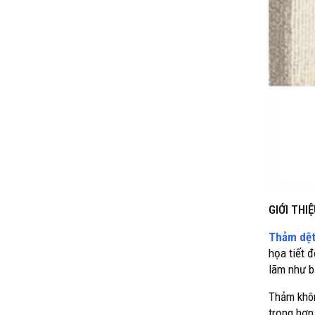
GIỚI THI
Thảm dệt
họa tiết 
lãm như bi
Thảm khôn
trọng hơn