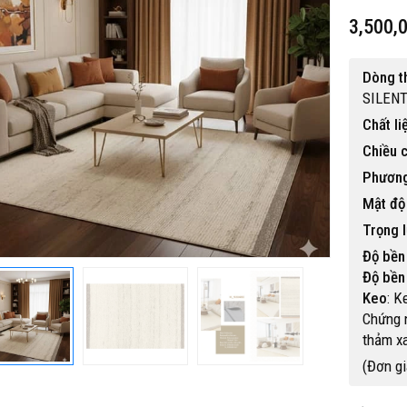
3,500,
Dòng 
SILENT
Chất li
Chiều 
Phương
Mật độ
Trọng 
Độ bền
Độ bền
Keo
: K
Chứng n
thảm x
(Đơn g