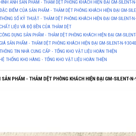
HÌNH ẢNH SẢN PHẨM - THẢM DỆT PHÒNG KHÁCH HIỆN ĐẠI GM-SILENT-N
ĐẶC ĐIỂM CỦA SẢN PHẨM - THẢM DỆT PHÒNG KHÁCH HIỆN ĐẠI GM-SILE
THÔNG SỐ KỶ THUẬT - THẢM DỆT PHÒNG KHÁCH HIỆN ĐẠI GM-SILENT-N
CHẤT LIỆU VÀ ĐỘ BỀN CỦA THẢM DỆT
CÔNG DỤNG SẢN PHẨM - THẢM DỆT PHÒNG KHÁCH HIỆN ĐẠI GM-SILENT
GIÁ SẢN PHẨM - THẢM DỆT PHÒNG KHÁCH HIỆN ĐẠI GM-SILENT-N-9304
THÔNG TIN NHÀ CUNG CẤP - TỔNG KHO VẬT LIỆU HOÀN THIỆN
HỆ THỐNG KHO HÀNG - TỔNG KHO VẬT LIỆU HOÀN THIỆN
H SẢN PHẨM - THẢM DỆT PHÒNG KHÁCH HIỆN ĐẠI GM-SILENT-N