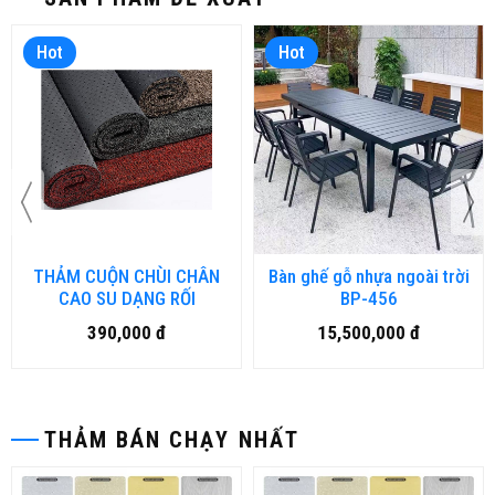
Hot
Hot
THẢM CUỘN CHÙI CHÂN
Bàn ghế gỗ nhựa ngoài trời
CAO SU DẠNG RỐI
BP-456
390,000 đ
15,500,000 đ
THẢM BÁN CHẠY NHẤT