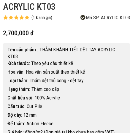
ACRYLIC KT03
Mã SP:
ACRYLIC KT03
(
1
Đánh giá
)
2,700,000 đ
Tên sản phẩm :
THẢM KHÁNH TIẾT DỆT TAY ACRYLIC
KT03
Kích thước:
Theo yêu cầu thiết kế
Hoa văn:
Hoa văn sản xuất theo thiết kế
Loại thảm:
Thảm dệt thủ công - dệt tay
Hạng thảm:
Thảm cao cấp
Chất liệu sợi:
100% Acrylic
Cấu trúc:
Cut Pile
Độ dày:
12 mm
Đế thảm:
Action Fleece
Giá bán:
đồng/m2 (Đơn giá tại kho chưa bao gồm VAT)