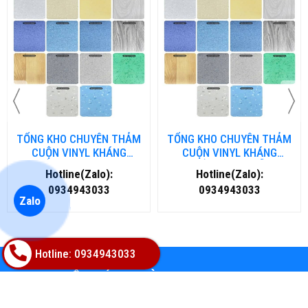
TỔNG KHO CHUYÊN THẢM
TỔNG KHO CHUYÊN THẢM
CUỘN VINYL KHÁNG
CUỘN VINYL KHÁNG
KHUẨN TẠI NHA TRANG
KHUẨN TẠI ĐÀ NẴNG
Hotline(Zalo):
Hotline(Zalo):
0934943033
0934943033
Zalo
Hotline: 0934943033
MIỄN PHÍ GIAO HÀNG
Cho đơn từ 500.000đ trong 10km đầu tiên