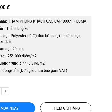
000 đ
hảm:
THẢM PHÒNG KHÁCH CAO CẤP B0071 - BUMA
hảm:
Thảm lông xù
ệu sợi:
Polyester có độ đàn hồi cao, rất mềm mại,
bám bẩn
ao sợi:
20 mm
sợi:
256.000 điểm/m2
ượng trung bình:
3,5 kg/m2
:
đồng/tấm (Đơn giá chưa bao gồm VAT)
+
Hot
MUA NGAY
THÊM GIỎ HÀNG