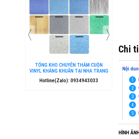
Chi t
TỔNG KHO CHUYÊN THẢM CUỘN
TỔNG KHO C
Nội dun
OÁ
VINYL KHÁNG KHUẨN TẠI NHA TRANG
VINYL KHÁNG 
Hotline(Zalo): 0934943033
Hotline(Z
HÌNH ẢN