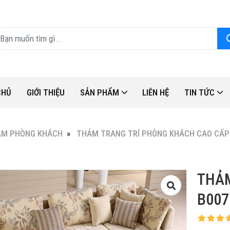
CHỦ
GIỚI THIỆU
SẢN PHẨM
LIÊN HỆ
TIN TỨC
ẢM PHÒNG KHÁCH
THẢM TRANG TRÍ PHÒNG KHÁCH CAO CẤP
THẢ
B007