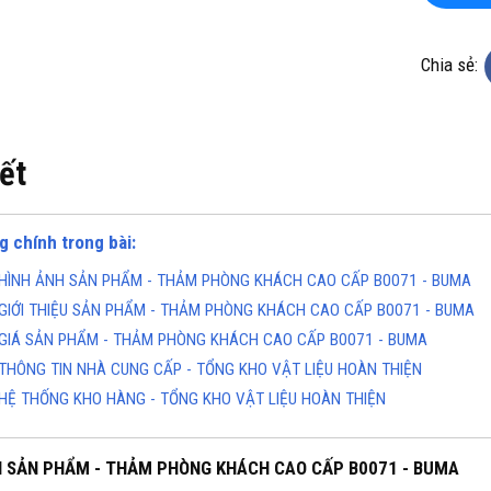
Chia sẻ:
iết
HUYÊN THẢM CUỘN
TỔNG KHO CHUYÊN THẢM CUỘN
g chính trong bài:
KHUẨN TẠI ĐÀ NẴNG
VINYL KHÁNG KHUẨN TẠI HÀ NỘI
HÌNH ẢNH SẢN PHẨM - THẢM PHÒNG KHÁCH CAO CẤP B0071 - BUMA
alo): 0934943033
Hotline(Zalo): 0934943033
GIỚI THIỆU SẢN PHẨM - THẢM PHÒNG KHÁCH CAO CẤP B0071 - BUMA
GIÁ SẢN PHẨM - THẢM PHÒNG KHÁCH CAO CẤP B0071 - BUMA
THÔNG TIN NHÀ CUNG CẤP - TỔNG KHO VẬT LIỆU HOÀN THIỆN
HỆ THỐNG KHO HÀNG - TỔNG KHO VẬT LIỆU HOÀN THIỆN
H SẢN PHẨM - THẢM PHÒNG KHÁCH CAO CẤP B0071 - BUMA