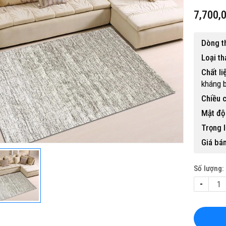
7,700,
Dòng t
Loại t
Chất li
kháng 
i BP-456
Chiều c
Mật độ 
Trọng l
Giá bán
Số lượng:
-