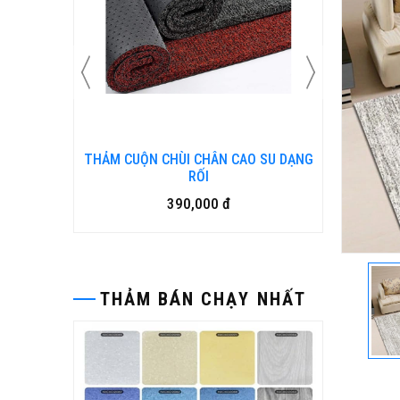
 CUỘN CHÙI CHÂN CAO SU DẠNG
Bàn ghế gỗ nhựa ngoài trờ
RỐI
15,500,000 đ
390,000 đ
THẢM BÁN CHẠY NHẤT