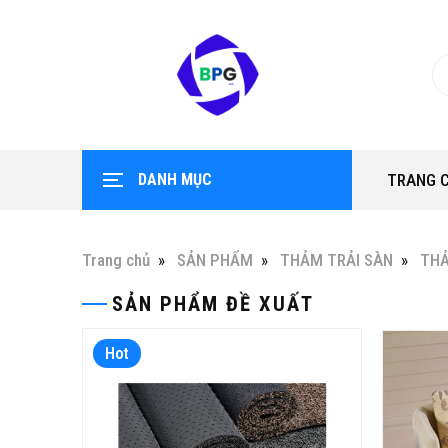
DANH MỤC
TRANG 
Trang chủ
SẢN PHẨM
THẢM TRẢI SÀN
TH
SẢN PHẨM ĐỀ XUẤT
t
Hot