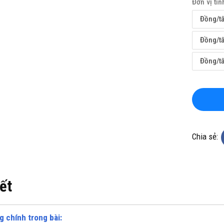
Đơn vị tín
Đồng/t
Đồng/t
Đồng/t
TỔNG KHO CHUYÊN THẢM CUỘN
TỔNG KHO CHUYÊN T
VINYL KHÁNG KHUẨN TẠI HÀ NỘI
VINYL KHÁNG KHUẨN T
MINH
Hotline(Zalo): 0934943033
Hotline(Zalo): 093
Chia sẻ:
iết
g chính trong bài: