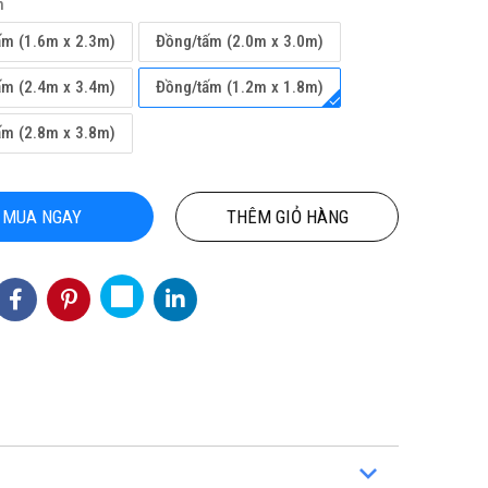
h
ấm (1.6m x 2.3m)
Đồng/tấm (2.0m x 3.0m)
ấm (2.4m x 3.4m)
Đồng/tấm (1.2m x 1.8m)
ấm (2.8m x 3.8m)
MUA NGAY
THÊM GIỎ HÀNG
HẢM CUỘN
THẢM CUỘN VINYL KHÁNG KHUẨN
ẠI HỒ CHÍ
PTN-NICKO
4943033
155,000 đ