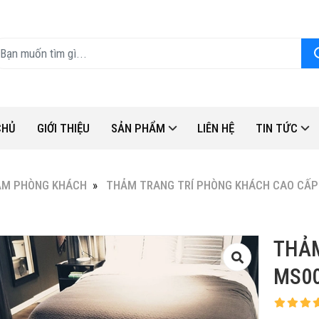
CHỦ
GIỚI THIỆU
SẢN PHẨM
LIÊN HỆ
TIN TỨC
ẢM PHÒNG KHÁCH
THẢM TRANG TRÍ PHÒNG KHÁCH CAO CẤP
THẢ
MS00