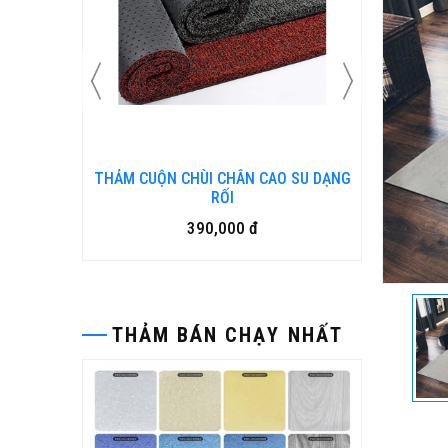
AO SU DẠNG
Bàn ghế gỗ nhựa ngoài trời BP-456
15,500,000 đ
THẢM BÁN CHẠY NHẤT