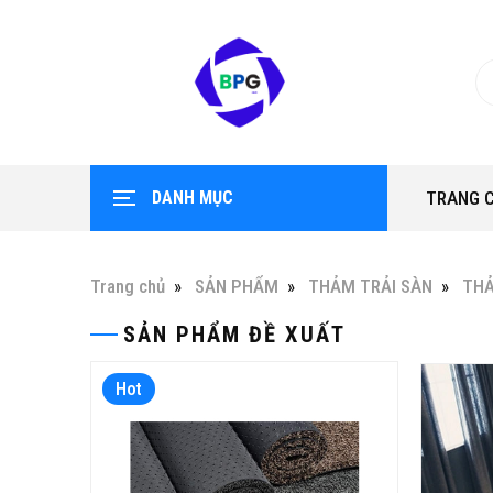
DANH MỤC
TRANG 
Trang chủ
SẢN PHẨM
THẢM TRẢI SÀN
TH
SẢN PHẨM ĐỀ XUẤT
Hot