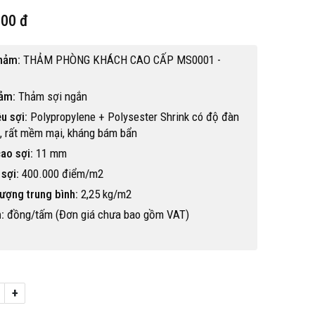
000 đ
hảm:
THẢM PHÒNG KHÁCH CAO CẤP MS0001 -
hảm:
Thảm sợi ngắn
ệu sợi:
Polypropylene + Polysester Shrink có độ đàn
, rất mềm mại, kháng bám bẩn
ao sợi:
11 mm
sợi:
400.000 điểm/m2
ượng trung bình:
2,25 kg/m2
:
đồng/tấm (Đơn giá chưa bao gồm VAT)
Hot
+