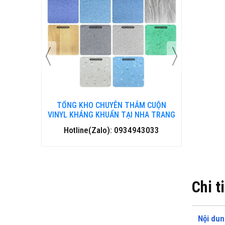
N THẢM CUỘN
TỔNG KHO CHUYÊN THẢM CUỘN
 TẠI NHA TRANG
VINYL KHÁNG KHUẨN TẠI ĐÀ NẴNG
0934943033
Hotline(Zalo): 0934943033
Chi t
Nội dun