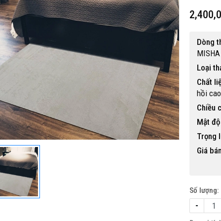
2,400,
Dòng t
MISHA
Loại t
Chất li
hồi cao
Chiều c
Mật độ 
Trọng l
Giá bán
Số lượng:
-