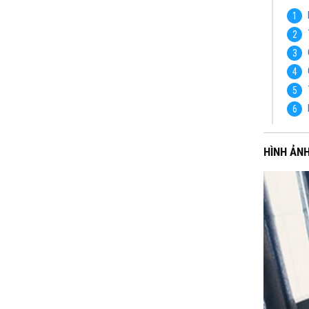
HÌNH ẢN