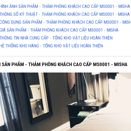
HÌNH ẢNH SẢN PHẨM - THẢM PHÒNG KHÁCH CAO CẤP MS0001 - MISHA
THÔNG SỐ KỶ THUẬT - THẢM PHÒNG KHÁCH CAO CẤP MS0001 - MISHA
CÔNG DỤNG SẢN PHẨM - THẢM PHÒNG KHÁCH CAO CẤP MS0001 - MIS
GIÁ SẢN PHẨM - THẢM PHÒNG KHÁCH CAO CẤP MS0001 - MISHA
THÔNG TIN NHÀ CUNG CẤP - TỔNG KHO VẬT LIỆU HOÀN THIỆN
HỆ THỐNG KHO HÀNG - TỔNG KHO VẬT LIỆU HOÀN THIỆN
H SẢN PHẨM - THẢM PHÒNG KHÁCH CAO CẤP MS0001 - MISHA