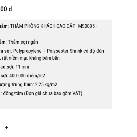
000 đ
hảm:
THẢM PHÒNG KHÁCH CAO CẤP MS0005 -
hảm:
Thảm sợi ngắn
ệu sợi:
Polypropylene + Polysester Shrink có độ đàn
, rất mềm mại, kháng bám bẩn
ao sợi:
11 mm
sợi:
400.000 điểm/m2
ượng trung bình:
2,25 kg/m2
:
đồng/tấm (Đơn giá chưa bao gồm VAT)
Hot
+