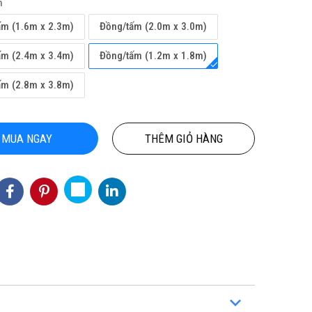
h
ấm (1.6m x 2.3m)
Đồng/tấm (2.0m x 3.0m)
ấm (2.4m x 3.4m)
Đồng/tấm (1.2m x 1.8m)
ấm (2.8m x 3.8m)
MUA NGAY
THÊM GIỎ HÀNG
ỘN
THẢM CUỘN VINYL KHÁNG KHUẨN
Thảm
CHÍ
PTN-NICKO
3
155,000 đ