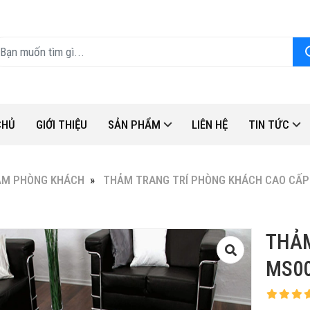
CHỦ
GIỚI THIỆU
SẢN PHẨM
LIÊN HỆ
TIN TỨC
ẢM PHÒNG KHÁCH
THẢM TRANG TRÍ PHÒNG KHÁCH CAO CẤP
THẢ
MS00