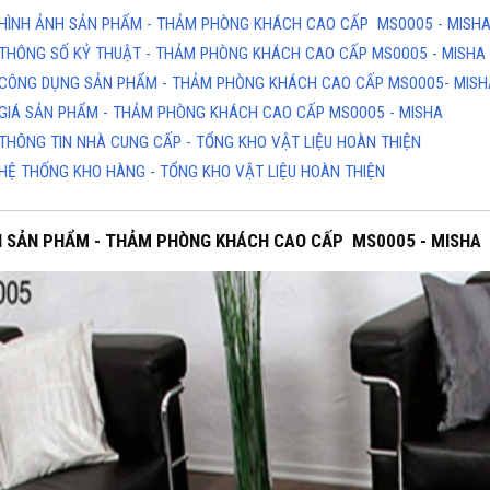
HÌNH ẢNH SẢN PHẨM - THẢM PHÒNG KHÁCH CAO CẤP MS0005 - MISH
THÔNG SỐ KỶ THUẬT - THẢM PHÒNG KHÁCH CAO CẤP MS0005 - MISHA
CÔNG DỤNG SẢN PHẨM - THẢM PHÒNG KHÁCH CAO CẤP MS0005- MISH
GIÁ SẢN PHẨM - THẢM PHÒNG KHÁCH CAO CẤP MS0005 - MISHA
THÔNG TIN NHÀ CUNG CẤP - TỔNG KHO VẬT LIỆU HOÀN THIỆN
HỆ THỐNG KHO HÀNG - TỔNG KHO VẬT LIỆU HOÀN THIỆN
H SẢN PHẨM - THẢM PHÒNG KHÁCH CAO CẤP MS0005 - MISHA