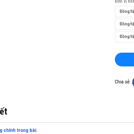
Đơn vị tín
Đồng/t
Đồng/t
Đồng/t
KHO CHUYÊN THẢM CUỘN
TỔNG KHO CHUYÊN THẢM CU
 KHÁNG KHUẨN TẠI HÀ NỘI
VINYL KHÁNG KHUẨN TẠI HỒ 
MINH
ine(Zalo): 0934943033
Hotline(Zalo): 093494303
Chia sẻ:
iết
g chính trong bài: