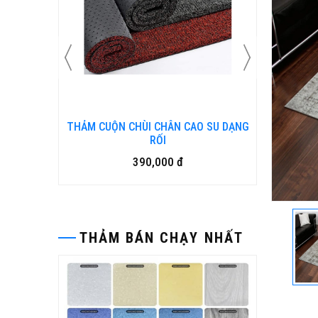
 SU DẠNG
Bàn ghế gỗ nhựa ngoài trời BP-456
15,500,000 đ
THẢM BÁN CHẠY NHẤT