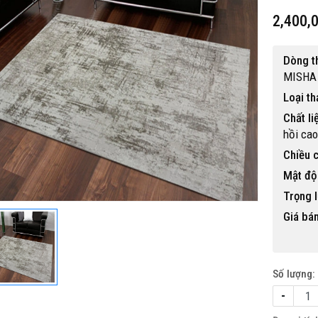
2,400,
Dòng t
MISHA
Loại t
Chất li
hồi cao
Chiều c
Mật độ 
Trọng l
Giá bán
Số lượng:
-