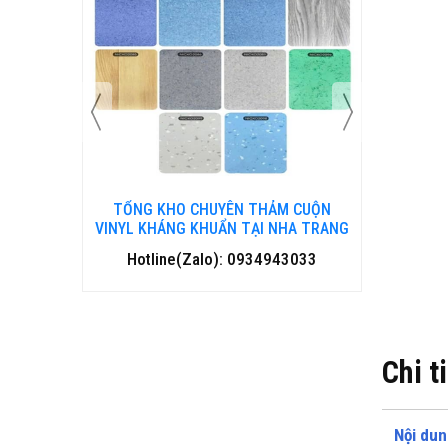
 CUỘN
TỔNG KHO CHUYÊN THẢM CUỘN
TỔNG 
HA TRANG
VINYL KHÁNG KHUẨN TẠI ĐÀ NẴNG
VINYL
3033
Hotline(Zalo): 0934943033
Hotl
Chi t
Nội dun