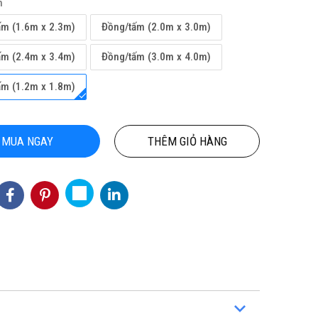
h
ấm (1.6m x 2.3m)
Đồng/tấm (2.0m x 3.0m)
ấm (2.4m x 3.4m)
Đồng/tấm (3.0m x 4.0m)
ấm (1.2m x 1.8m)
MUA NGAY
THÊM GIỎ HÀNG
ỘN
TỔNG KHO CHUYÊN THẢM CUỘN
THẢM CUỘN
NỘI
VINYL KHÁNG KHUẨN TẠI HỒ CHÍ
MINH
3
Hotline(Zalo): 0934943033