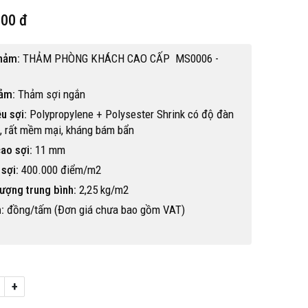
000 đ
hảm:
THẢM PHÒNG KHÁCH CAO CẤP MS0006 -
hảm:
Thảm sợi ngắn
ệu sợi:
Polypropylene + Polysester Shrink có độ đàn
, rất mềm mại, kháng bám bẩn
ao sợi:
11 mm
sợi:
400.000 điểm/m2
ượng trung bình:
2,25 kg/m2
:
đồng/tấm (Đơn giá chưa bao gồm VAT)
Hot
+