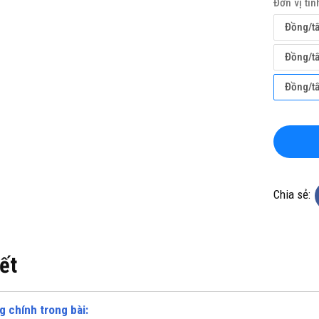
Đơn vị tín
Đồng/t
Đồng/t
Đồng/t
KHO CHUYÊN THẢM CUỘN
TỔNG KHO CHUYÊN THẢM CU
KHÁNG KHUẨN TẠI ĐÀ NẴNG
VINYL KHÁNG KHUẨN TẠI HÀ 
ine(Zalo): 0934943033
Hotline(Zalo): 093494303
Chia sẻ:
iết
g chính trong bài: