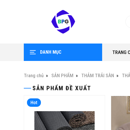
DANH MỤC
TRANG 
Trang chủ
SẢN PHẨM
THẢM TRẢI SÀN
TH
SẢN PHẨM ĐỀ XUẤT
Hot
Hot