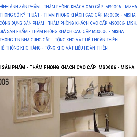
HÌNH ẢNH SẢN PHẨM - THẢM PHÒNG KHÁCH CAO CẤP MS0006 - MISH
THÔNG SỐ KỶ THUẬT - THẢM PHÒNG KHÁCH CAO CẤP MS0006 - MISHA
CÔNG DỤNG SẢN PHẨM - THẢM PHÒNG KHÁCH CAO CẤP MS0006- MISH
GIÁ SẢN PHẨM - THẢM PHÒNG KHÁCH CAO CẤP MS0006 - MISHA
THÔNG TIN NHÀ CUNG CẤP - TỔNG KHO VẬT LIỆU HOÀN THIỆN
HỆ THỐNG KHO HÀNG - TỔNG KHO VẬT LIỆU HOÀN THIỆN
H SẢN PHẨM - THẢM PHÒNG KHÁCH CAO CẤP MS0006 - MISHA