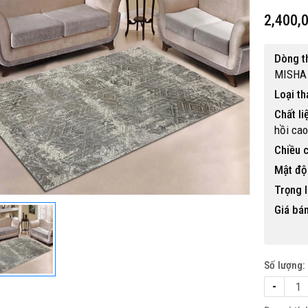
2,400,
Dòng t
MISHA
Loại t
Chất li
 gỗ nhựa ngoài trời BP-456
hồi cao
15,500,000 đ
Chiều c
Mật độ 
Trọng l
Giá bán
Số lượng:
-