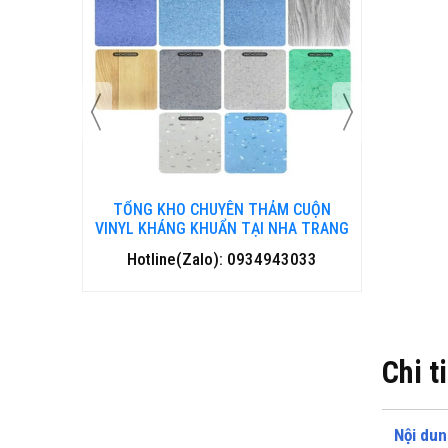
 CUỘN
TỔNG KHO CHUYÊN THẢM CUỘN
TỔNG 
HANH HOÁ
VINYL KHÁNG KHUẨN TẠI NHA TRANG
VINYL 
3033
Hotline(Zalo): 0934943033
Hotl
Chi t
Nội dun