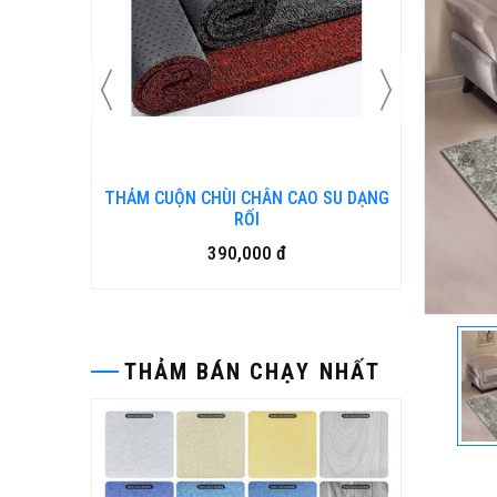
N KIM
THẢM CUỘN CHÙI CHÂN CAO SU DẠNG
Bàn ghế
RỐI
390,000 đ
THẢM BÁN CHẠY NHẤT