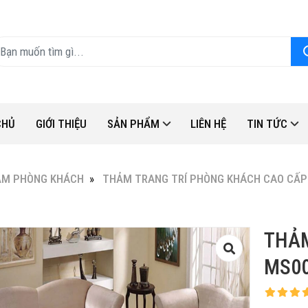
CHỦ
GIỚI THIỆU
SẢN PHẨM
LIÊN HỆ
TIN TỨC
ẢM PHÒNG KHÁCH
THẢM TRANG TRÍ PHÒNG KHÁCH CAO CẤP
THẢ
MS00