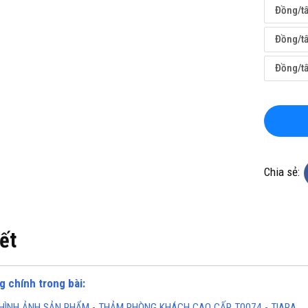
Đồng/t
Đồng/t
Đồng/t
KHO CHUYÊN THẢM CUỘN
TỔNG KHO CHUYÊN THẢM CU
 KHÁNG KHUẨN TẠI HÀ NỘI
VINYL KHÁNG KHUẨN TẠI HỒ 
MINH
Chia sẻ:
ine(Zalo): 0934943033
Hotline(Zalo): 093494303
iết
g chính trong bài:
HÌNH ẢNH SẢN PHẨM - THẢM PHÒNG KHÁCH CAO CẤP T0074 - TIARA