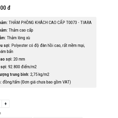
000 đ
hảm:
THẢM PHÒNG KHÁCH CAO CẤP T0073 - TIARA
hảm:
Thảm cao cấp
hảm:
Thảm lông xù
ệu sợi:
Polyester có độ đàn hồi cao, rất mềm mại,
bám bẩn
ao sợi:
20 mm
sợi:
92.800 điểm/m2
ượng trung bình:
2,75 kg/m2
:
đồng/tấm (Đơn giá chưa bao gồm VAT)
Hot
+
h