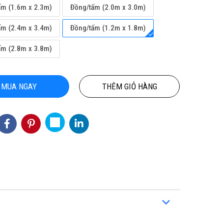
ấm (1.6m x 2.3m)
Đồng/tấm (2.0m x 3.0m)
ấm (2.4m x 3.4m)
Đồng/tấm (1.2m x 1.8m)
ấm (2.8m x 3.8m)
MUA NGAY
THÊM GIỎ HÀNG
ỘN
THẢM CUỘN VINYL KHÁNG KHUẨN
Thảm
CHÍ
PTN-NICKO
3
155,000 đ