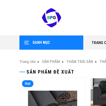
DANH MỤC
TRANG 
Trang chủ
SẢN PHẨM
THẢM TRẢI SÀN
TH
SẢN PHẨM ĐỀ XUẤT
Hot