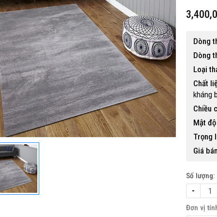
3,400,
Dòng t
Dòng t
Loại t
Chất li
kháng 
Chiều c
Mật độ 
Trọng l
Giá bán
Số lượng:
-
Đơn vị tín