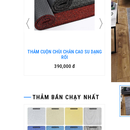
 SU DẠNG
Bàn ghế gỗ nhựa ngoài trời BP-456
15,500,000 đ
THẢM BÁN CHẠY NHẤT