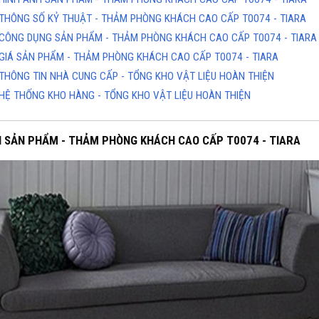
THÔNG SỐ KỶ THUẬT - THẢM PHÒNG KHÁCH CAO CẤP T0074 - TIARA
CÔNG DỤNG SẢN PHẨM - THẢM PHÒNG KHÁCH CAO CẤP T0074 - TIARA
GIÁ SẢN PHẨM - THẢM PHÒNG KHÁCH CAO CẤP T0074 - TIARA
THÔNG TIN NHÀ CUNG CẤP - TỔNG KHO VẬT LIỆU HOÀN THIỆN
HỆ THỐNG KHO HÀNG - TỔNG KHO VẬT LIỆU HOÀN THIỆN
H SẢN PHẨM - THẢM PHÒNG KHÁCH CAO CẤP T0074 - TIARA