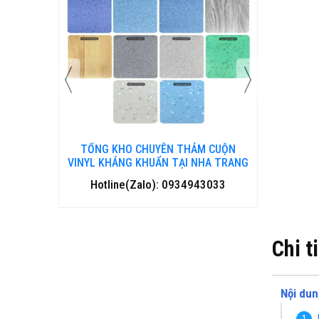
 CUỘN
TỔNG KHO CHUYÊN THẢM CUỘN
TỔNG 
HA TRANG
VINYL KHÁNG KHUẨN TẠI ĐÀ NẴNG
VINYL
3033
Hotline(Zalo): 0934943033
Hotl
Chi t
Nội dun