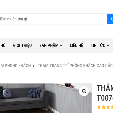
CHỦ
GIỚI THIỆU
SẢN PHẨM
LIÊN HỆ
TIN TỨC
ẢM PHÒNG KHÁCH
THẢM TRANG TRÍ PHÒNG KHÁCH CAO CẤP
THẢ
T007