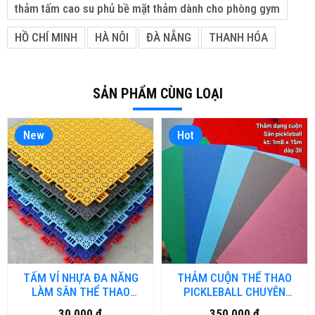
thảm tấm cao su phủ bề mặt thảm dành cho phòng gym
HỒ CHÍ MINH
HÀ NÔI
ĐÀ NẴNG
THANH HÓA
SẢN PHẨM CÙNG LOẠI
New
Hot
TẤM VỈ NHỰA ĐA NĂNG
THẢM CUỘN THỂ THAO
LÀM SÂN THỂ THAO
PICKLEBALL CHUYÊN
NGOÀI TRỜI
DỤNG PTN-TT.HNM
30,000 đ
350,000 đ