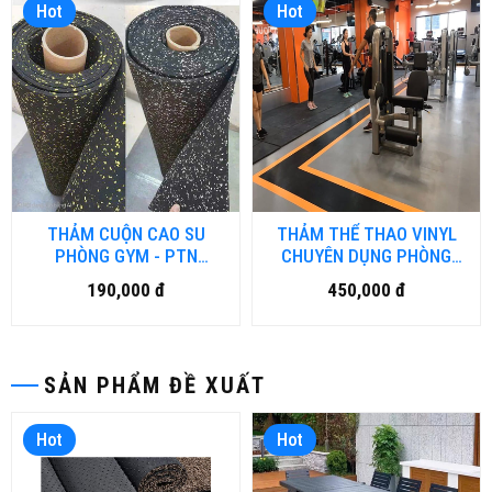
Hot
Hot
THẢM CUỘN CAO SU
THẢM THỂ THAO VINYL
PHÒNG GYM - PTN
CHUYÊN DỤNG PHÒNG
RUBBER 001- DN.HN
GYM - FITNESS DÀY 5MM
190,000 đ
450,000 đ
SINO
SẢN PHẨM ĐỀ XUẤT
Hot
Hot