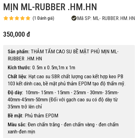
MỊN ML-RUBBER .HM.HN
Mã SP:
ML- RUBBER.HM.HN
(
1
Đánh giá
)
350,000 đ
Sản phẩm:
THẢM TẤM CAO SU BỀ MẶT PHỦ MỊN ML-
RUBBER .HM.HN
Kích thước:
0.5m x 0.5m,1m x 1m
Chất liệu:
Hạt cao su SBR chất lượng cao kết hợp keo PB
103 kết dính cao, bề mặt phủ thảm EPDM tạo độ thẩm mỹ.
Độ dày:
10mm
-
15mm - 15mm - 25mm - 30mm- 35mm-
40mm-45mm-50mm (Đối với gạch cao su có độ dày từ
35mm trở lên chỉ
Bề mặt:
Phủ thảm EPDM
Màu sắc:
Đen chấm trắng - đen chấm vàng - đen chấm
xanh-đen mịn