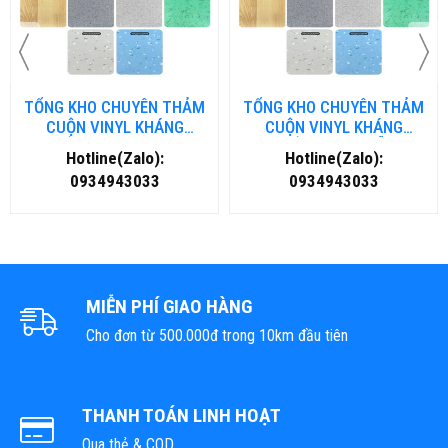
TỔNG KHO CHUYÊN THẢM
TỔNG KHO CHUYÊN THẢM
CUỘN VINYL KHÁNG
CUỘN VINYL KHÁNG
KHUẨN TẠI ĐÀ NẴNG
KHUẨN TẠI HÀ NỘI
Hotline(Zalo):
Hotline(Zalo):
0934943033
0934943033
MIỄN PHÍ GIAO HÀNG
Cho đơn từ 500.000đ trong 10km đầu tiên
THANH TOÁN LINH HOẠT
Qua thẻ & COD