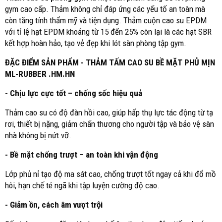
gym cao cấp. Thảm không chỉ đáp ứng các yếu tố an toàn mà
còn tăng tính thẩm mỹ và tiện dụng. Thảm cuộn cao su EPDM
với tỉ lệ hạt EPDM khoảng từ 15 đến 25% còn lại là các hạt SBR
kết hợp hoàn hảo, tạo vẻ đẹp khi lót sàn phòng tập gym.
ĐẶC ĐIỂM SẢN PHẨM - THẢM TẤM CAO SU BỀ MẶT PHỦ MỊN
ML-RUBBER .HM.HN
- Chịu lực cực tốt – chống sốc hiệu quả
Thảm cao su có độ đàn hồi cao, giúp hấp thụ lực tác động từ tạ
rơi, thiết bị nặng, giảm chấn thương cho người tập và bảo vệ sàn
nhà không bị nứt vỡ.
- Bề mặt chống trượt – an toàn khi vận động
Lớp phủ nỉ tạo độ ma sát cao, chống trượt tốt ngay cả khi đổ mồ
hôi, hạn chế té ngã khi tập luyện cường độ cao.
- Giảm ồn, cách âm vượt trội