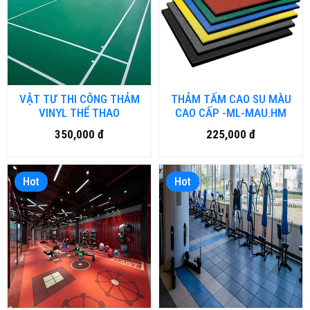
VẬT TƯ THI CÔNG THẢM
THẢM TẤM CAO SU MÀU
VINYL THỂ THAO
CAO CẤP -ML-MAU.HM
350,000 đ
225,000 đ
Hot
Hot