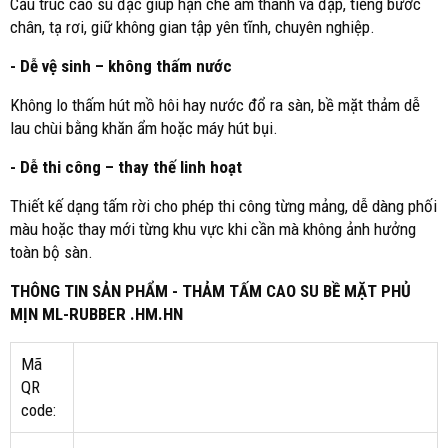
Cấu trúc cao su đặc giúp hạn chế âm thanh va đập, tiếng bước
chân, tạ rơi, giữ không gian tập yên tĩnh, chuyên nghiệp.
- Dễ vệ sinh – không thấm nước
Không lo thấm hút mồ hôi hay nước đổ ra sàn, bề mặt thảm dễ
lau chùi bằng khăn ẩm hoặc máy hút bụi.
- Dễ thi công – thay thế linh hoạt
Thiết kế dạng tấm rời cho phép thi công từng mảng, dễ dàng phối
màu hoặc thay mới từng khu vực khi cần mà không ảnh hưởng
toàn bộ sàn.
THÔNG TIN SẢN PHẨM - THẢM TẤM CAO SU BỀ MẶT PHỦ
MỊN ML-RUBBER .HM.HN
Mã
QR
code: