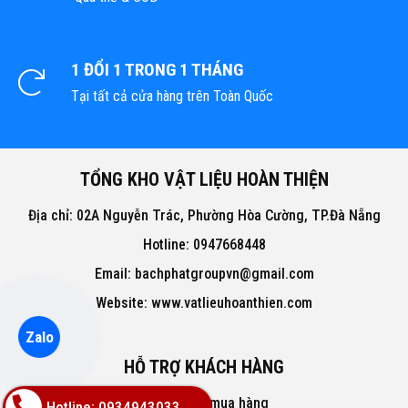
1 ĐỔI 1 TRONG 1 THÁNG
Tại tất cả cửa hàng trên Toàn Quốc
TỔNG KHO VẬT LIỆU HOÀN THIỆN
Địa chỉ: 02A Nguyễn Trác, Phường Hòa Cường, TP.Đà Nẵng
Hotline: 0947668448
Email: bachphatgroupvn@gmail.com
Website: www.vatlieuhoanthien.com
Zalo
HỖ TRỢ KHÁCH HÀNG
Hướng dẫn mua hàng
Hotline: 0934943033