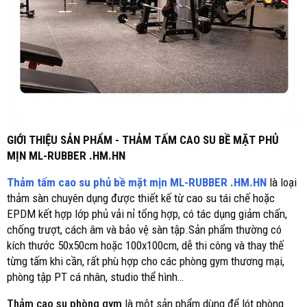
GIỚI THIỆU SẢN PHẨM - THẢM TẤM CAO SU BỀ MẶT PHỦ
MỊN ML-RUBBER .HM.HN
Thảm tấm cao su phủ bề mặt mịn ML-RUBBER .HM.HN
là loại
thảm sàn chuyên dụng được thiết kế từ cao su tái chế hoặc
EPDM kết hợp lớp phủ vải nỉ tổng hợp, có tác dụng giảm chấn,
chống trượt, cách âm và bảo vệ sàn tập.Sản phẩm thường có
kích thước 50x50cm hoặc 100x100cm, dễ thi công và thay thế
từng tấm khi cần, rất phù hợp cho các phòng gym thương mại,
phòng tập PT cá nhân, studio thể hình…
Thảm cao su phòng gym
là một sản phẩm dùng để lót phòng