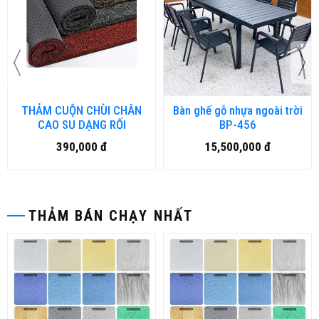
THẢM CUỘN CHÙI CHÂN
Bàn ghế gỗ nhựa ngoài trời
CAO SU DẠNG RỐI
BP-456
390,000 đ
15,500,000 đ
THẢM BÁN CHẠY NHẤT