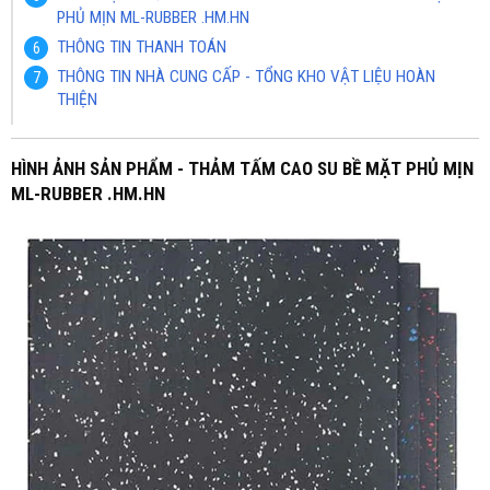
PHỦ MỊN ML-RUBBER .HM.HN
THÔNG TIN THANH TOÁN
THÔNG TIN NHÀ CUNG CẤP - TỔNG KHO VẬT LIỆU HOÀN
THIỆN
HÌNH ẢNH SẢN PHẨM - THẢM TẤM CAO SU BỀ MẶT PHỦ MỊN
ML-RUBBER .HM.HN