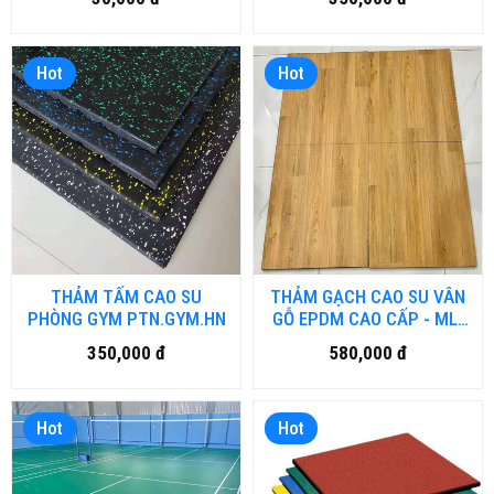
PTN.VINHUA.HNM
Hot
Hot
THẢM TẤM CAO SU
THẢM GẠCH CAO SU VÂN
PHÒNG GYM PTN.GYM.HN
GỖ EPDM CAO CẤP - ML-
EPDM.HM
350,000 đ
580,000 đ
Hot
Hot