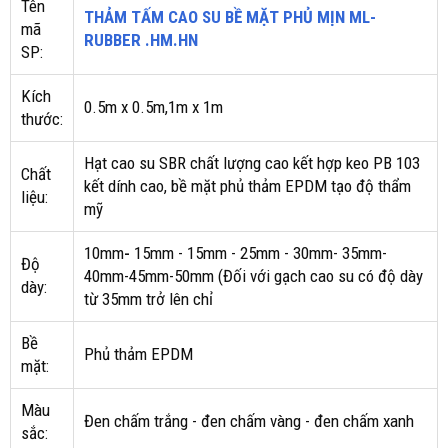
Tên
THẢM TẤM CAO SU BỀ MẶT PHỦ MỊN ML-
mã
RUBBER .HM.HN
SP:
Kích
0.5m x 0.5m,1m x 1m
thước:
Hạt cao su SBR chất lượng cao kết hợp keo PB 103
Chất
kết dính cao, bề mặt phủ thảm EPDM tạo độ thẩm
liệu:
mỹ
10mm
-
15mm - 15mm - 25mm - 30mm- 35mm-
Độ
40mm-45mm-50mm (Đối với gạch cao su có độ dày
dày:
từ 35mm trở lên chỉ
Bề
Phủ thảm EPDM
mặt:
Màu
Đen chấm trắng - đen chấm vàng - đen chấm xanh
sắc: