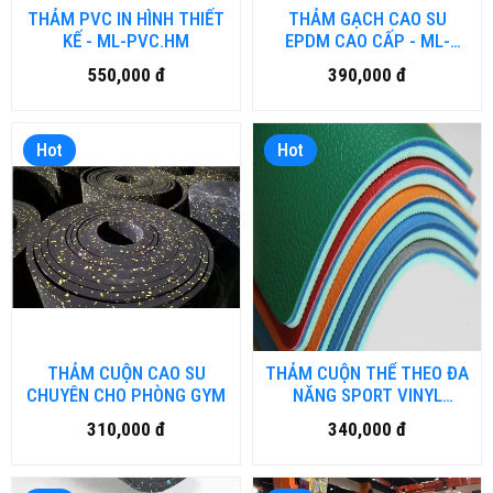
THẢM PVC IN HÌNH THIẾT
THẢM GẠCH CAO SU
KẾ - ML-PVC.HM
EPDM CAO CẤP - ML-
EPDM.HM
550,000 đ
390,000 đ
Hot
Hot
THẢM CUỘN CAO SU
THẢM CUỘN THỂ THEO ĐA
CHUYÊN CHO PHÒNG GYM
NĂNG SPORT VINYL
FLOORING MASF6
310,000 đ
340,000 đ