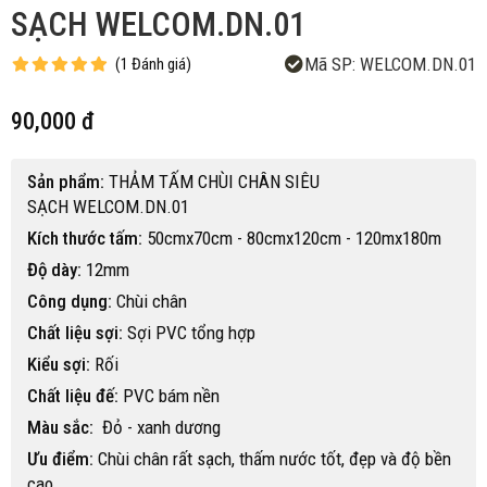
SẠCH WELCOM.DN.01
Mã SP:
WELCOM.DN.01
(
1
Đánh giá
)
90,000 đ
Sản phẩm:
THẢM TẤM CHÙI CHÂN SIÊU
SẠCH WELCOM.DN.01
Kích thước tấm:
50cmx70cm - 80cmx120cm - 120mx180m
Độ dày:
12mm
Công dụng:
Chùi chân
Chất liệu sợi:
Sợi PVC tổng hợp
Kiểu sợi:
Rối
Chất liệu đế:
PVC bám nền
Màu sắc:
Đỏ - xanh dương
Ưu điểm:
Chùi chân rất sạch, thấm nước tốt, đẹp và độ bền
cao