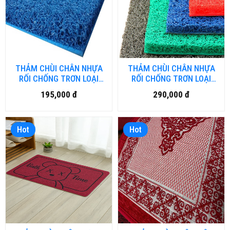
THẢM CHÙI CHÂN NHỰA
THẢM CHÙI CHÂN NHỰA
RỐI CHỐNG TRƠN LOẠI
RỐI CHỐNG TRƠN LOẠI
THƯỜNG - HN.DN
THƯỜNG - HM.DN
195,000 đ
290,000 đ
Hot
Hot