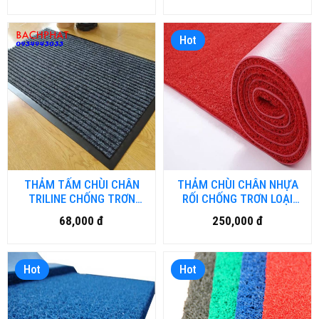
Hot
THẢM TẤM CHÙI CHÂN
THẢM CHÙI CHÂN NHỰA
TRILINE CHỐNG TRƠN
RỐI CHỐNG TRƠN LOẠI
TRƯỢT HN.DN-01
THƯỜNG - DN-01
68,000 đ
250,000 đ
Hot
Hot