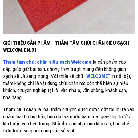
GIỚI THIỆU SẢN PHẨM - THẢM TẤM CHÙI CHÂN SIÊU SẠCH -
WELCOM.DN.01
Thảm tấm chùi chân siêu sạch Welcome
là sản phẩm cao
cấp, giúp giữ bụi bẩn, chống trơn trượt, mang đến không gian
sạch sẽ và sang trọng. Với thiết kế chữ
"WELCOME"
in nổi bật,
thảm không chỉ là vật dụng chùi chân mà còn thể hiện sự hiếu
khách, chuyên nghiệp tại lối vào nhà ở, văn phòng, khách sạn,
nhà hàng.
Thảm chùi chân
là loại thảm chuyên dụng được đặt tại lối ra vào
nhằm loại bỏ bụi bẩn, bùn đất và nước bám trên giày dép trước
khi bước vào bên trong. Nhờ đó, sàn nhà luôn khô ráo, hạn chế
trơn trượt và giảm công sức vệ sinh.