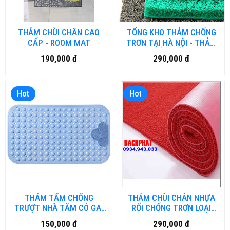
THẢM CHÙI CHÂN CAO
TỔNG KHO THẢM CHỐNG
CẤP - ROOM MAT
TRƠN TẠI HÀ NỘI - THẢM
NHỤA RỐI, THẢM NHƯA
190,000 đ
290,000 đ
LƯỚI, THẢM 3D
Hot
Hot
THẢM TẤM CHỐNG
THẢM CHÙI CHÂN NHỰA
TRƯỢT NHÀ TĂM CÓ GAI
RỐI CHỐNG TRƠN LOẠI
MATXA - HL-HN.DN01
CAO CẤP HM.KCA-DN.01
150,000 đ
290,000 đ