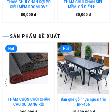
THẢM CHÙI CHÂN SỢI PP
THẢM CHÙI CHÂN SIÊU
SIÊU MỀM ROOMLOVE
MỀM-CỔ ĐIỂN HL-
ROOMMAT
80,000 đ
80,000 đ
SẢN PHẨM ĐỀ XUẤT
Hot
Hot
THẢM CUỘN CHÙI CHÂN
Bàn ghế gỗ nhựa ngoài trời
CAO SU DẠNG RỐI
BP-456