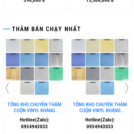
390,000 đ
15,500,000 đ
THẢM BÁN CHẠY NHẤT
TỔNG KHO CHUYÊN THẢM
TỔNG KHO CHUYÊN THẢM
CUỘN VINYL KHÁNG
CUỘN VINYL KHÁNG
KHUẨN TẠI NHA TRANG
KHUẨN TẠI ĐÀ NẴNG
Hotline(Zalo):
Hotline(Zalo):
0934943033
0934943033