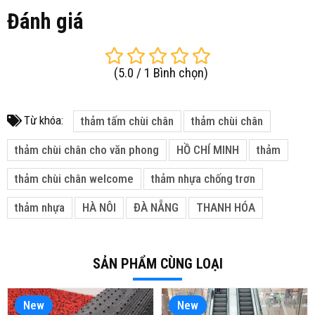
Đánh giá
(
5.0
/
1
Bình chọn
)
Từ khóa:
thảm tấm chùi chân
thảm chùi chân
thảm chùi chân cho văn phong
HỒ CHÍ MINH
thảm
thảm chùi chân welcome
thảm nhựa chống trơn
thảm nhựa
HÀ NÔI
ĐÀ NẴNG
THANH HÓA
SẢN PHẨM CÙNG LOẠI
New
New