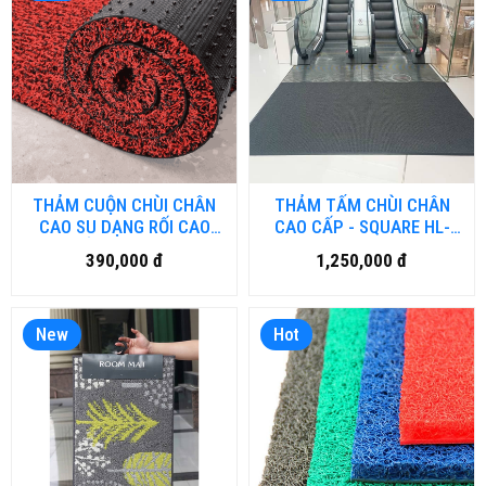
THẢM CUỘN CHÙI CHÂN
THẢM TẤM CHÙI CHÂN
CAO SU DẠNG RỐI CAO
CAO CẤP - SQUARE HL-
CẤP NH-NR.HN
CC.HN
390,000 đ
1,250,000 đ
New
Hot