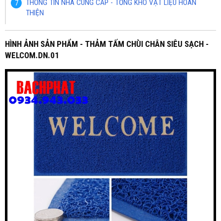
THÔNG TIN NHÀ CUNG CẤP - TỔNG KHO VẬT LIỆU HOÀN
THIỆN
HÌNH ẢNH SẢN PHẨM - THẢM TẤM CHÙI CHÂN SIÊU SẠCH -
WELCOM.DN.01