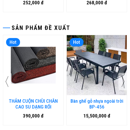
252,000 đ
268,000 đ
SẢN PHẨM ĐỀ XUẤT
Hot
Hot
THẢM CUỘN CHÙI CHÂN
Bàn ghế gỗ nhựa ngoài trời
CAO SU DẠNG RỐI
BP-456
390,000 đ
15,500,000 đ