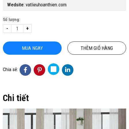
Wedsite
:
vatlieuhoanthien.com
Số lượng:
-
+
MUA NGAY
THÊM GIỎ HÀNG
Chia sẻ:
Chi tiết