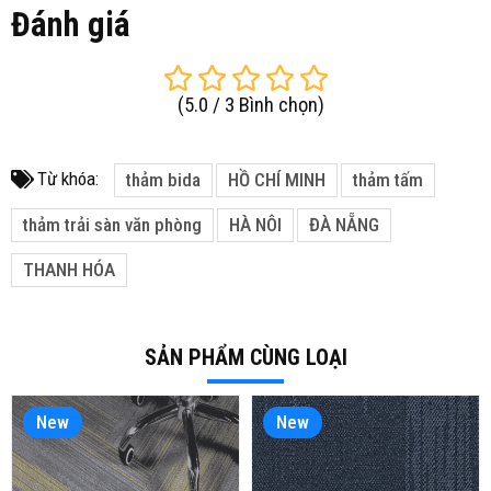
Đánh giá
(
5.0
/
3
Bình chọn
)
Từ khóa:
thảm bida
HỒ CHÍ MINH
thảm tấm
thảm trải sàn văn phòng
HÀ NÔI
ĐÀ NẴNG
THANH HÓA
SẢN PHẨM CÙNG LOẠI
New
New