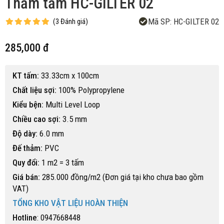
Thảm tấm HC-GILTER 02
Mã SP:
HC-GILTER 02
(
3
Đánh giá
)
285,000 đ
KT tấm:
33.33cm x 100cm
Chất liệu sợi:
100% Polypropylene
Kiểu bện:
Multi Level Loop
Chiều cao sợi:
3.5 mm
Độ dày:
6.0 mm
Đế thảm:
PVC
Quy đổi:
1 m2 = 3 tấm
Giá bán:
285.000 đồng/m2 (Đơn giá tại kho chưa bao gồm
VAT)
TỔNG KHO VẬT LIỆU HOÀN THIỆN
Hotline
: 0947668448