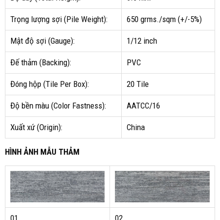
Trọng lượng sợi (Pile Weight):
650 grms./sqm (+/-5%)
Mật độ sợi (Gauge):
1/12 inch
Đế thảm (Backing):
PVC
Đóng hộp (Tile Per Box):
20 Tile
Độ bền màu (Color Fastness):
AATCC/16
Xuất xứ (Origin):
China
HÌNH ẢNH MẪU THẢM
01
02