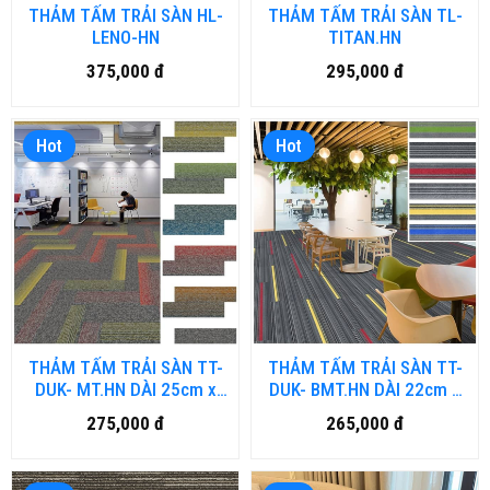
THẢM TẤM TRẢI SÀN HL-
THẢM TẤM TRẢI SÀN TL-
LENO-HN
TITAN.HN
375,000 đ
295,000 đ
Hot
Hot
THẢM TẤM TRẢI SÀN TT-
THẢM TẤM TRẢI SÀN TT-
DUK- MT.HN DÀI 25cm x
DUK- BMT.HN DÀI 22cm x
100cm
91cm
275,000 đ
265,000 đ