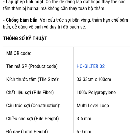
- Lắp ghép linh hoạt:
Có thể dễ dàng lắp đặt hoặc thay thế các
tấm thảm bị hư hại mà không cần thay toàn bộ thảm.
- Chống bám bẩn:
Với cấu trúc sợi bện vòng, thảm hạn chế bám
bẩn, dễ dàng vệ sinh và duy trì độ sạch sẽ.
THÔNG SỐ KỸ THUẬT
Mã QR code:
Tên mã SP (Product code):
HC-GILTER 02
Kích thước tấm (Tile Size):
33.33cm x 100cm
Chất liệu sợi (Pile Fiber):
100% Polypropylene
Cấu trúc sợi (Construction):
Multi Level Loop
Chiều cao sợi (Pile Height):
3.5 mm
Độ dày (Total Height):
6.0 mm