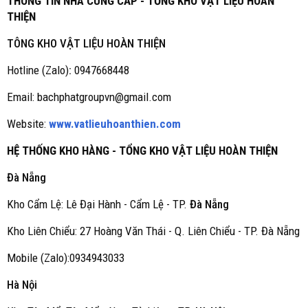
THÔNG TIN NHÀ CUNG CẤP - TỔNG KHO VẬT LIỆU HOÀN
THIỆN
TÔNG KHO VẬT LIỆU HOÀN THIỆN
Hotline (Zalo)
:
0947668448
Email: bachphatgroupvn@gmail.com
Website:
www.vatlieuhoanthien.com
HỆ THỐNG KHO HÀNG - TỔNG KHO VẬT LIỆU HOÀN THIỆN
Đà Nẵng
Kho Cẩm Lệ: Lê Đại Hành - Cẩm Lệ - TP.
Đà Nẵng
Kho Liên Chiểu: 27 Hoàng Văn Thái - Q. Liên Chiểu - TP. Đà Nẵng
Mobile (Zalo):0934943033
Hà Nội