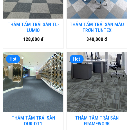
THẢM TẤM TRẢI SÀN TL-
THẢM TẤM TRẢI SÀN MÀU
LUMIO
TRƠN TUNTEX
128,000 đ
340,000 đ
Hot
Hot
THẢM TẤM TRẢI SÀN
THẢM TẤM TRẢI SÀN
DUK-DT1
FRAMEWORK