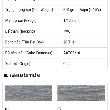
Trọng lượng sợi (Pile Weight):
650 grms./sqm (+/-5%)
Mật độ sợi (Gauge):
1/12 inch
Đế thảm (Backing):
PVC
Đóng hộp (Tile Per Box):
20 Tile
Độ bền màu (Color Fastness):
AATCC/16
Xuất xứ (Origin):
China
HÌNH ẢNH MẪU THẢM
01
02