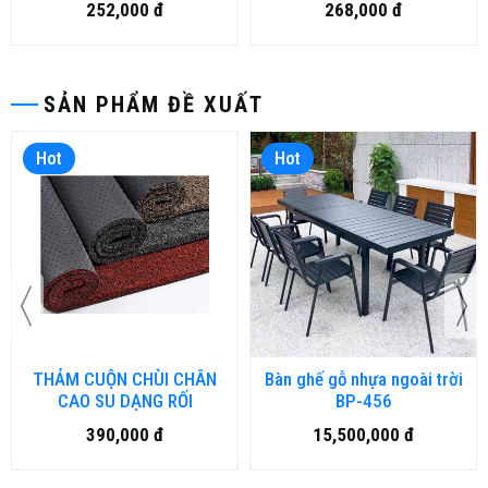
252,000 đ
268,000 đ
SẢN PHẨM ĐỀ XUẤT
Hot
Hot
THẢM CUỘN CHÙI CHÂN
Bàn ghế gỗ nhựa ngoài trời
CAO SU DẠNG RỐI
BP-456
390,000 đ
15,500,000 đ