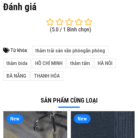
Đánh giá
(
5.0
/
1
Bình chọn
)
Từ khóa:
thảm trải sàn văn phòngăn phòng
thảm bida
HỒ CHÍ MINH
thảm tấm
HÀ NÔI
ĐÀ NẴNG
THANH HÓA
SẢN PHẨM CÙNG LOẠI
New
New