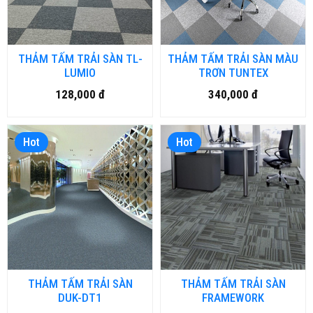
THẢM TẤM TRẢI SÀN TL-
THẢM TẤM TRẢI SÀN MÀU
LUMIO
TRƠN TUNTEX
128,000 đ
340,000 đ
Hot
Hot
THẢM TẤM TRẢI SÀN
THẢM TẤM TRẢI SÀN
DUK-DT1
FRAMEWORK