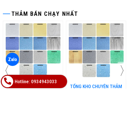
THẢM BÁN CHẠY NHẤT
Zalo
Hotline: 0934943033
TỔNG KHO CHUYÊN THẢM
TỔNG KHO CHUYÊN THẢM
CUỘN VINYL KHÁNG
CUỘN VINYL KHÁNG
KHUẨN TẠI ĐÀ NẴNG
KHUẨN TẠI HÀ NỘI
Hotline(Zalo):
Hotline(Zalo):
0934943033
0934943033