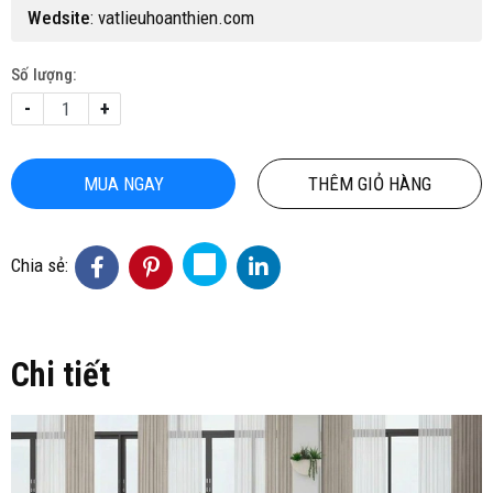
Wedsite
:
vatlieuhoanthien.com
Số lượng:
-
+
MUA NGAY
THÊM GIỎ HÀNG
Chia sẻ:
Chi tiết