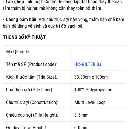
- Lắp ghép linh hoạt:
Có thể dễ dàng lắp đặt hoặc thay thế các
tấm thảm bị hư hại mà không cần thay toàn bộ thảm.
- Chống bám bẩn:
Với cấu trúc sợi bện vòng, thảm hạn chế bám
bẩn, dễ dàng vệ sinh và duy trì độ sạch sẽ.
THÔNG SỐ KỸ THUẬT
Mã QR code:
Tên mã SP (Product code):
HC-GILTER
03
Kích thước tấm (Tile Size):
33.33cm x 100cm
Chất liệu sợi (Pile Fiber):
100% Polypropylene
Cấu trúc sợi (Construction):
Multi Level Loop
Chiều cao sợi (Pile Height):
3.5 mm
Độ dày (Total Height):
6.0 mm