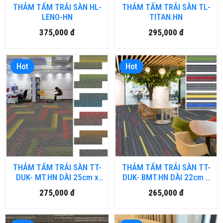
THẢM TẤM TRẢI SÀN HL-
THẢM TẤM TRẢI SÀN TL-
LENO-HN
TITAN.HN
375,000 đ
295,000 đ
Hot
Hot
THẢM TẤM TRẢI SÀN TT-
THẢM TẤM TRẢI SÀN TT-
DUK- MT.HN DÀI 25cm x
DUK- BMT.HN DÀI 22cm x
100cm
91cm
275,000 đ
265,000 đ