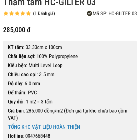
Thảm tấm HC-GILTER 03
Mã SP:
HC-GILTER 03
(
1
Đánh giá
)
285,000 đ
KT tấm:
33.33cm x 100cm
Chất liệu sợi:
100% Polypropylene
Kiểu bện:
Multi Level Loop
Chiều cao sợi:
3.5 mm
Độ dày:
6.0 mm
Đế thảm:
PVC
Quy đổi:
1 m2 = 3 tấm
Giá bán:
285.000 đồng/m2 (Đơn giá tại kho chưa bao gồm
VAT)
TỔNG KHO VẬT LIỆU HOÀN THIỆN
Hotline
: 0947668448