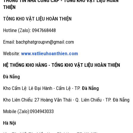
THÔNG TIN NHÀ CUNG CẤP - TỔNG KHO VẬT LIỆU HOÀN
THIỆN
TÔNG KHO VẬT LIỆU HOÀN THIỆN
Hotline (Zalo)
:
0947668448
Email: bachphatgroupvn@gmail.com
Website:
www.vatlieuhoanthien.com
HỆ THỐNG KHO HÀNG - TỔNG KHO VẬT LIỆU HOÀN THIỆN
Đà Nẵng
Kho Cẩm Lệ: Lê Đại Hành - Cẩm Lệ - TP.
Đà Nẵng
Kho Liên Chiểu: 27 Hoàng Văn Thái - Q. Liên Chiểu - TP. Đà Nẵng
Mobile (Zalo):0934943033
Hà Nội