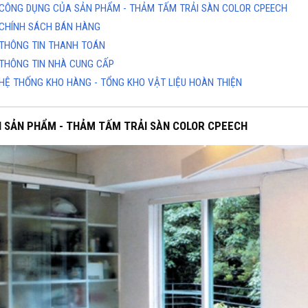
CÔNG DỤNG CỦA SẢN PHẨM - THẢM TẤM TRẢI SÀN COLOR CPEECH
CHÍNH SÁCH BÁN HÀNG
THÔNG TIN THANH TOÁN
THÔNG TIN NHÀ CUNG CẤP
HỆ THỐNG KHO HÀNG - TỔNG KHO VẬT LIỆU HOÀN THIỆN
H SẢN PHẨM - THẢM TẤM TRẢI SÀN COLOR CPEECH