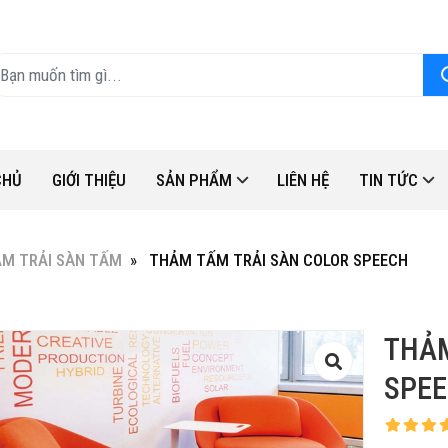
CHỦ
GIỚI THIỆU
SẢN PHẨM
LIÊN HỆ
TIN TỨC
M TRẢI SÀN TẤM
THẢM TẤM TRẢI SÀN COLOR SPEECH
THẢM
SPE