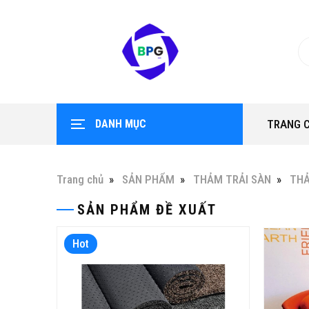
DANH MỤC
TRANG 
Trang chủ
SẢN PHẨM
THẢM TRẢI SÀN
THẢ
SẢN PHẨM ĐỀ XUẤT
t
Hot