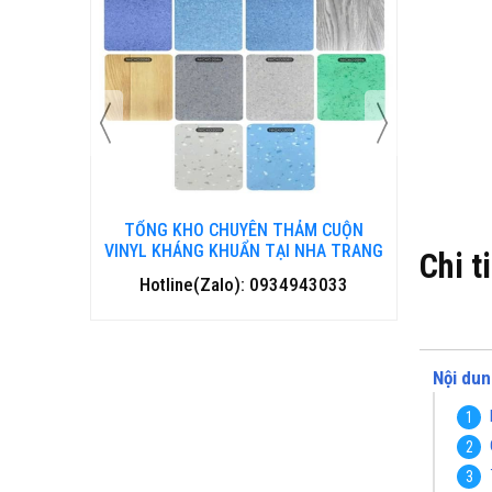
 CUỘN
TỔNG KHO CHUYÊN THẢM CUỘN
TỔNG 
HANH HOÁ
VINYL KHÁNG KHUẨN TẠI NHA TRANG
VINYL 
Chi t
3033
Hotline(Zalo): 0934943033
Hotl
Nội dun