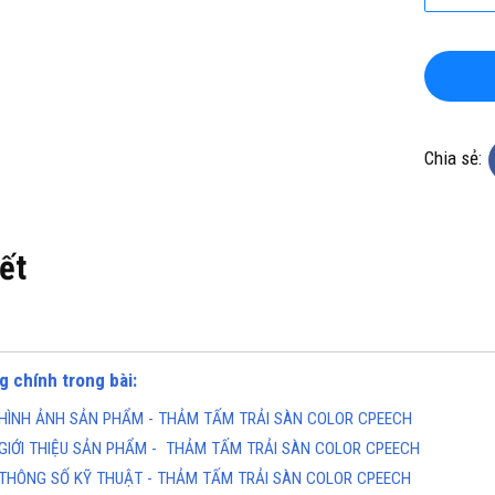
Chia sẻ:
KHO CHUYÊN THẢM CUỘN
TỔNG KHO CHUYÊN THẢM CU
KHÁNG KHUẨN TẠI ĐÀ NẴNG
VINYL KHÁNG KHUẨN TẠI HÀ 
iết
ine(Zalo): 0934943033
Hotline(Zalo): 093494303
g chính trong bài:
HÌNH ẢNH SẢN PHẨM - THẢM TẤM TRẢI SÀN COLOR CPEECH
GIỚI THIỆU SẢN PHẨM - THẢM TẤM TRẢI SÀN COLOR CPEECH
THÔNG SỐ KỸ THUẬT - THẢM TẤM TRẢI SÀN COLOR CPEECH