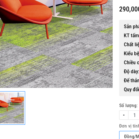
290,00
Sản p
KT tấm
Chất li
Kiểu bệ
i BP-456
Chiều c
Độ dày
Đế thả
Quy đổi
Số lượng:
-
Đơn vị tín
Đồng/