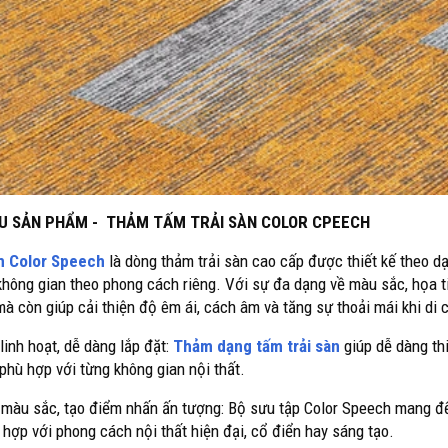
IỆU SẢN PHẨM - THẢM TẤM TRẢI SÀN COLOR CPEECH
 Color Speech
là dòng thảm trải sàn cao cấp được thiết kế theo d
không gian theo phong cách riêng. Với sự đa dạng về màu sắc, họa t
à còn giúp cải thiện độ êm ái, cách âm và tăng sự thoải mái khi di 
 linh hoạt, dễ dàng lắp đặt:
Thảm dạng tấm trải sàn
giúp dễ dàng th
 phù hợp với từng không gian nội thất.
 màu sắc, tạo điểm nhấn ấn tượng: Bộ sưu tập Color Speech mang đến
 hợp với phong cách nội thất hiện đại, cổ điển hay sáng tạo.