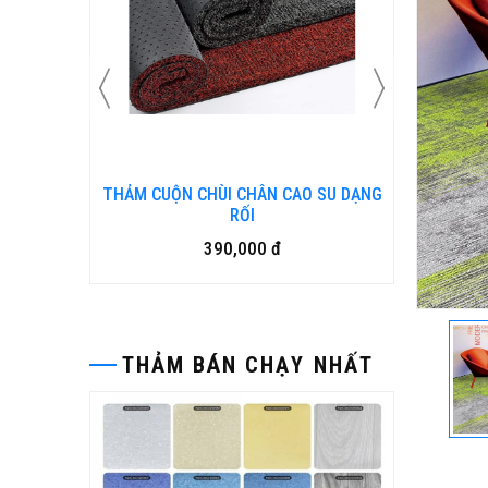
 CUỘN CHÙI CHÂN CAO SU DẠNG
Bàn ghế gỗ nhựa ngoài trờ
RỐI
15,500,000 đ
390,000 đ
THẢM BÁN CHẠY NHẤT