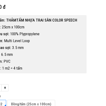
0 đ
hẩm: THẢMTẤM NHỰA TRAI SÀN COLOR SPEECH
:
25cm x 100cm
ệu sợi:
100% Plypropylene
n:
Multi Level Loop
ao sợi:
3.5 mm
:
6.5 mm
m:
PVC
:
1 m2 = 4 tấm
+
Hot
h
M2
Đồng/tấm (25cm x 100cm)