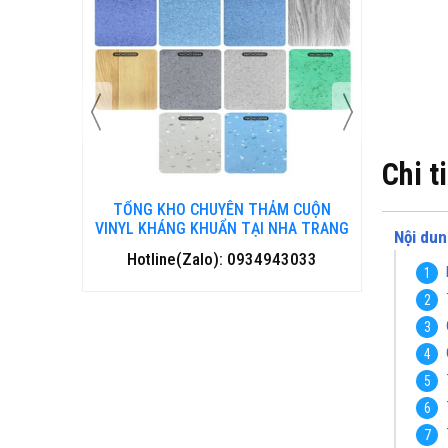
Chi t
 CUỘN
TỔNG KHO CHUYÊN THẢM CUỘN
TỔNG 
HANH HOÁ
VINYL KHÁNG KHUẨN TẠI NHA TRANG
VINYL 
Nội dun
3033
Hotline(Zalo): 0934943033
Hotl