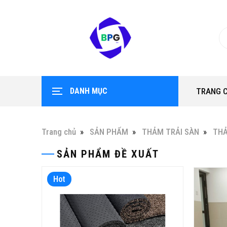
DANH MỤC
TRANG 
Trang chủ
SẢN PHẨM
THẢM TRẢI SÀN
THẢ
SẢN PHẨM ĐỀ XUẤT
Hot
Hot