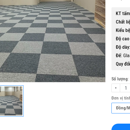
KT tấm
Chất li
Kiểu bệ
Độ cao
Độ dày
 gỗ nhựa ngoài trời BP-456
Đế:
Glas
15,500,000 đ
Quy đổi
Số lượng:
-
Đơn vị tín
Đồng/