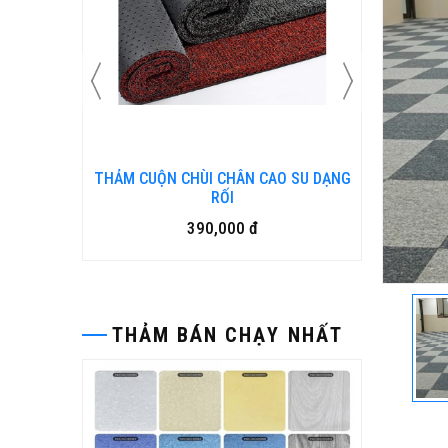
N KIM
THẢM CUỘN CHÙI CHÂN CAO SU DẠNG
Bàn ghế
RỐI
390,000 đ
THẢM BÁN CHẠY NHẤT