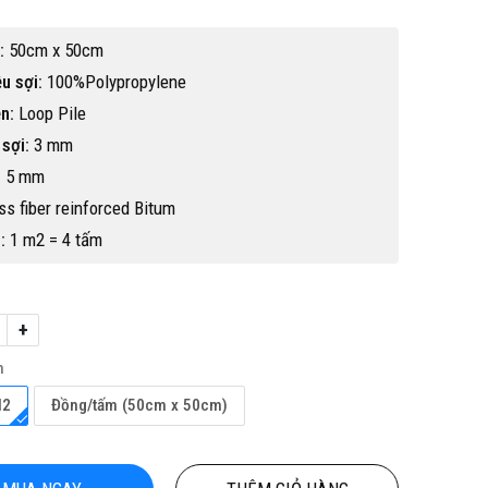
:
50cm x 50cm
ệu sợi:
100%Polypropylene
n:
Loop Pile
 sợi:
3 mm
:
5 mm
s fiber reinforced Bitum
:
1 m2 = 4 tấm
+
h
M2
Đồng/tấm (50cm x 50cm)
Hot