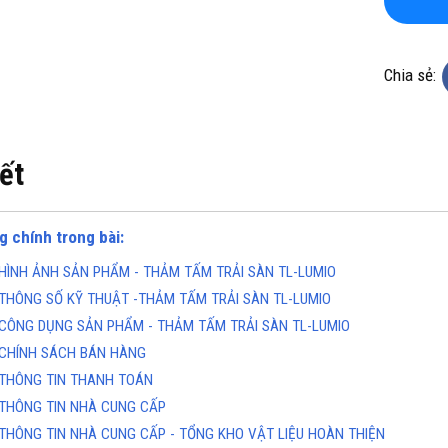
Chia sẻ:
iết
KHO CHUYÊN THẢM CUỘN
TỔNG KHO CHUYÊN THẢM CU
KHÁNG KHUẨN TẠI ĐÀ NẴNG
VINYL KHÁNG KHUẨN TẠI HÀ 
g chính trong bài:
ine(Zalo): 0934943033
Hotline(Zalo): 093494303
HÌNH ẢNH SẢN PHẨM - THẢM TẤM TRẢI SÀN TL-LUMIO
THÔNG SỐ KỸ THUẬT -THẢM TẤM TRẢI SÀN TL-LUMIO
CÔNG DỤNG SẢN PHẨM - THẢM TẤM TRẢI SÀN TL-LUMIO
CHÍNH SÁCH BÁN HÀNG
THÔNG TIN THANH TOÁN
THÔNG TIN NHÀ CUNG CẤP
THÔNG TIN NHÀ CUNG CẤP - TỔNG KHO VẬT LIỆU HOÀN THIỆN