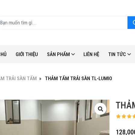
CHỦ
GIỚI THIỆU
SẢN PHẨM
LIÊN HỆ
TIN TỨC
M TRẢI SÀN TẤM
THẢM TẤM TRẢI SÀN TL-LUMIO
THẢM
128,00