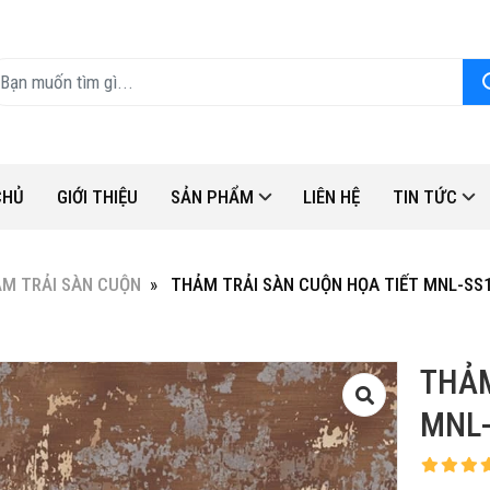
CHỦ
GIỚI THIỆU
SẢN PHẨM
LIÊN HỆ
TIN TỨC
M TRẢI SÀN CUỘN
THẢM TRẢI SÀN CUỘN HỌA TIẾT MNL-SS
THẢM
MNL-