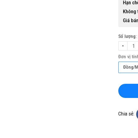
Hạn ch
Không 
Giá bán
Số lượng:
-
Đơn vị tín
KHO CHUYÊN THẢM CUỘN
TỔNG KHO CHUYÊN THẢM CU
Đồng/
KHÁNG KHUẨN TẠI ĐÀ NẴNG
VINYL KHÁNG KHUẨN TẠI HÀ 
ine(Zalo): 0934943033
Hotline(Zalo): 093494303
Chia sẻ: