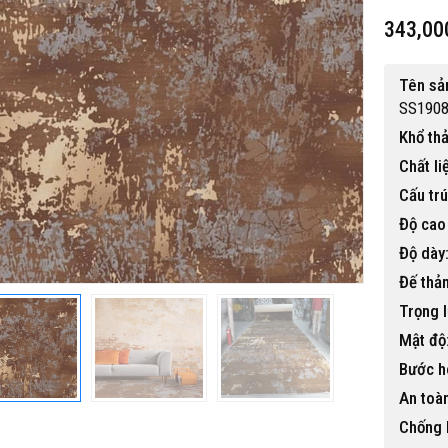
343,00
Tên sả
SS190
Khổ th
Chất li
 gỗ nhựa ngoài trời BP-456
Cấu trú
15,500,000 đ
Độ cao 
Độ dày
Đế thả
Trọng 
Mật độ
Bước 
An toà
Chống 