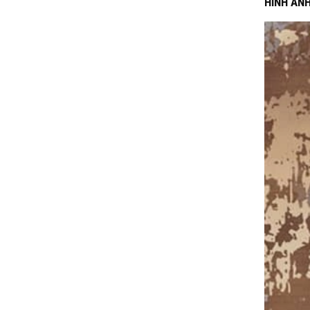
HÌNH ẢN