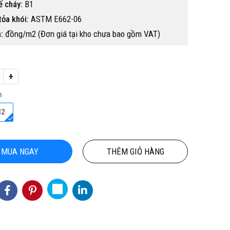
ế cháy:
B1
tỏa khói:
ASTM E662-06
:
đồng/m2 (Đơn giá tại kho chưa bao gồm VAT)
+
h
ỘN
TỔNG KHO CHUYÊN THẢM CUỘN
THẢM CUỘN
M2
NỘI
VINYL KHÁNG KHUẨN TẠI HỒ CHÍ
MINH
3
Hotline(Zalo): 0934943033
MUA NGAY
THÊM GIỎ HÀNG