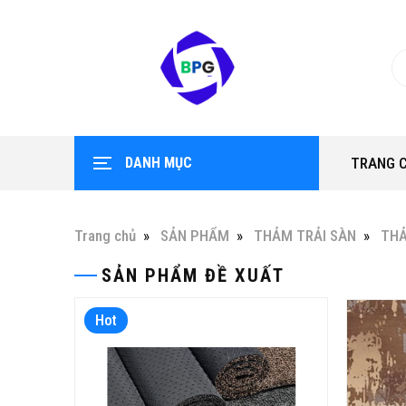
DANH MỤC
TRANG 
Trang chủ
SẢN PHẨM
THẢM TRẢI SÀN
THẢ
SẢN PHẨM ĐỀ XUẤT
Hot
Hot