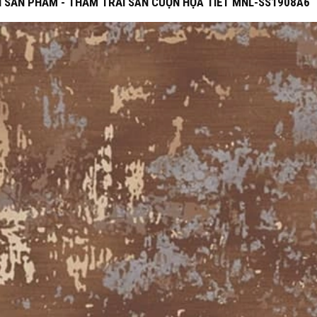
H SẢN PHẨM - THẢM TRẢI SÀN CUỘN HỌA TIẾT MNL-SS1908A6