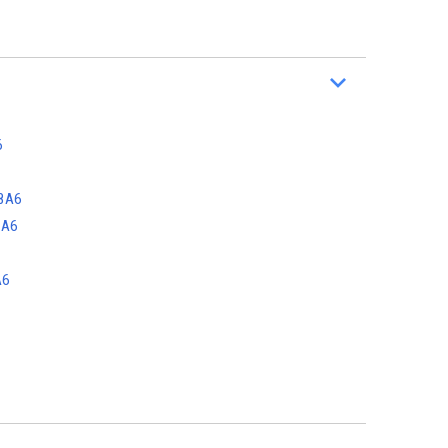
6
8A6
8A6
A6