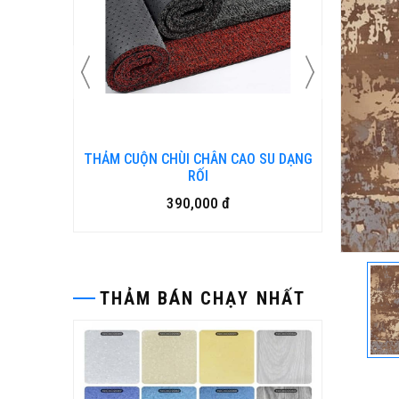
N KIM
THẢM CUỘN CHÙI CHÂN CAO SU DẠNG
Bàn ghế
RỐI
390,000 đ
THẢM BÁN CHẠY NHẤT