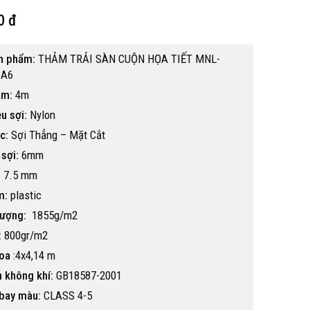
0 đ
n phẩm:
THẢM TRẢI SÀN CUỘN HỌA TIẾT MNL-
8A6
ảm:
4m
ệu sợi:
Nylon
c:
Sợi Thẳng – Mặt Cắt
sợi:
6mm
:
7.5 mm
m:
plastic
lượng:
1855g/m2
:
800gr/m2
hoa
:4x4,14 m
Hot
n không khí:
GB18587-2001
bay màu:
CLASS 4-5