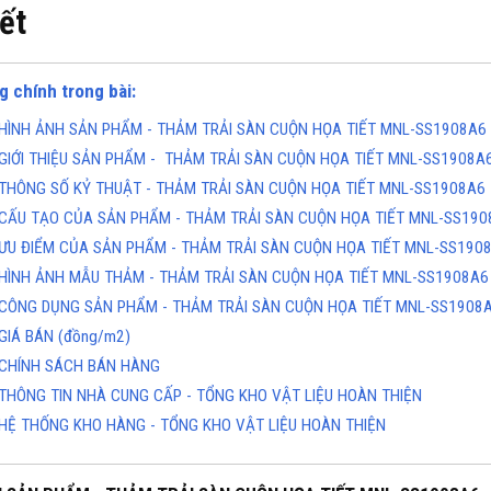
iết
g chính trong bài:
HÌNH ẢNH SẢN PHẨM - THẢM TRẢI SÀN CUỘN HỌA TIẾT MNL-SS1908A6
GIỚI THIỆU SẢN PHẨM - THẢM TRẢI SÀN CUỘN HỌA TIẾT MNL-SS1908A
THÔNG SỐ KỶ THUẬT - THẢM TRẢI SÀN CUỘN HỌA TIẾT MNL-SS1908A6
CẤU TẠO CỦA SẢN PHẨM - THẢM TRẢI SÀN CUỘN HỌA TIẾT MNL-SS190
ƯU ĐIỂM CỦA SẢN PHẨM - THẢM TRẢI SÀN CUỘN HỌA TIẾT MNL-SS190
HÌNH ẢNH MẪU THẢM - THẢM TRẢI SÀN CUỘN HỌA TIẾT MNL-SS1908A6
CÔNG DỤNG SẢN PHẨM - THẢM TRẢI SÀN CUỘN HỌA TIẾT MNL-SS1908
GIÁ BÁN (đồng/m2)
CHÍNH SÁCH BÁN HÀNG
THÔNG TIN NHÀ CUNG CẤP - TỔNG KHO VẬT LIỆU HOÀN THIỆN
HỆ THỐNG KHO HÀNG - TỔNG KHO VẬT LIỆU HOÀN THIỆN