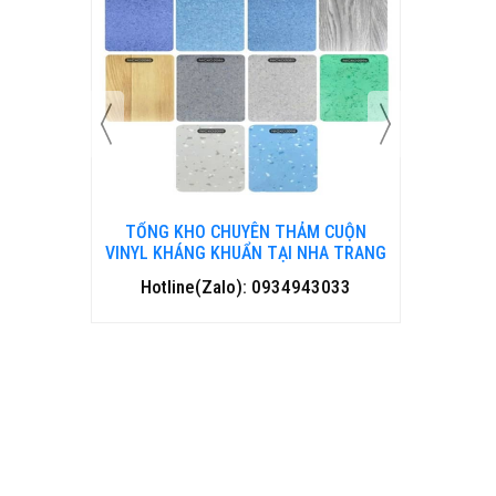
 CUỘN
TỔNG KHO CHUYÊN THẢM CUỘN
TỔNG 
HANH HOÁ
VINYL KHÁNG KHUẨN TẠI NHA TRANG
VINYL 
3033
Hotline(Zalo): 0934943033
Hotl