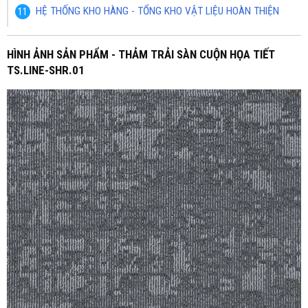
HỆ THỐNG KHO HÀNG - TỔNG KHO VẬT LIỆU HOÀN THIỆN
HÌNH ẢNH SẢN PHẨM - THẢM TRẢI SÀN CUỘN HỌA TIẾT
TS.LINE-SHR.01