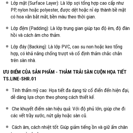
Lớp mặt (Surface Layer): Là lớp sợi tổng hợp cao cấp như
PP, nylon hoặc polyester, được dệt hoặc nỉ ép thành bề mặt
có hoa văn bắt mắt, bền màu theo thời gian.
Lớp đệm (Padding): Là lớp trung gian giúp tạo độ êm, độ đàn
hồi và cách âm cho thảm.
Lớp đáy (Backing): Là lớp PVC, cao su non hoặc keo tổng
hợp, có khả năng chống trượt và cố định thảm chắc chắn
trên sàn nhà.
ƯU ĐIỂM CỦA SẢN PHẨM - THẢM TRẢI SÀN CUỘN HỌA TIẾT
TS.LINE-SHR.01
Tính thẩm mỹ cao: Họa tiết đa dạng từ cổ điển đến hiện đại,
dễ dàng lựa chọn theo phong cách thiết kế.
Che khuyết điểm sàn hiệu quả: Với độ phủ lớn, giúp che đi
các vết trầy xước, nứt gãy hoặc sàn cũ.
Cách âm, cách nhiệt tốt: Giúp giảm tiếng ồn và giữ ấm chân