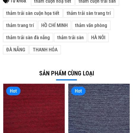
Từ khóa:
thảm cuộn hoạ tiết
thảm cuộn trải sàn
thảm trải sàn cuộn họa tiết
thảm trải sàn trang trí
thảm trang trí
HỒ CHÍ MINH
thảm văn phòng
thảm trải sàn đà nẵng
thảm trải sàn
HÀ NÔI
ĐÀ NẴNG
THANH HÓA
SẢN PHẨM CÙNG LOẠI
Hot
Hot