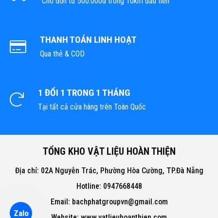
Cho đơn từ 500.000đ trong 10km đầu tiên
THANH TOÁN LINH HOẠT
Qua thẻ & COD
1 ĐỔI 1 TRONG 1 THÁNG
Tại tất cả cửa hàng trên Toàn Quốc
TỔNG KHO VẬT LIỆU HOÀN THIỆN
Địa chỉ: 02A Nguyễn Trác, Phường Hòa Cường, TP.Đà Nẵng
Hotline: 0947668448
Email: bachphatgroupvn@gmail.com
Zalo
Website: www.vatlieuhoanthien.com