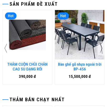
SẢN PHẨM ĐỀ XUẤT
Hot
Hot
THẢM CUỘN CHÙI CHÂN
Bàn ghế gỗ nhựa ngoài trời
CAO SU DẠNG RỐI
BP-456
390,000 đ
15,500,000 đ
THẢM BÁN CHẠY NHẤT