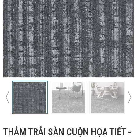
THẢM TRẢI SÀN CUỘN HỌA TIẾT -