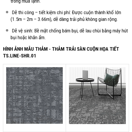
trong mùa lạnh.
Dễ thi công – tiết kiệm chi phí: Được cuộn thành khổ lớn
(1.5m – 2m – 3.66m), dễ dàng trải phủ không gian rộng.
Dễ vệ sinh: Bề mặt chống bám bụi, dễ lau chùi bằng máy hút
bụi hoặc khăn ẩm.
HÌNH ẢNH MẪU THẢM - THẢM TRẢI SÀN CUỘN HỌA TIẾT
TS.LINE-SHR.01