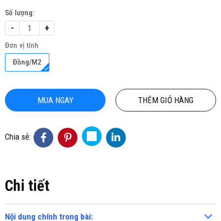
Số lượng:
-
+
Đơn vị tính
Đồng/M2
MUA NGAY
THÊM GIỎ HÀNG
Chia sẻ:
Chi tiết
Nội dung chính trong bài: