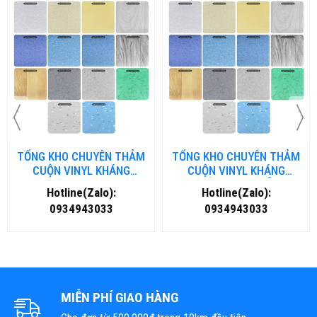
TỔNG KHO CHUYÊN THẢM
TỔNG KHO CHUYÊN THẢM
CUỘN VINYL KHÁNG
CUỘN VINYL KHÁNG
KHUẨN TẠI ĐÀ NẴNG
KHUẨN TẠI HÀ NỘI
Hotline(Zalo):
Hotline(Zalo):
0934943033
0934943033
MIỄN PHÍ GIAO HÀNG