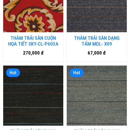
THẢM TRẢI SÀN CUỘN
THẢM TRẢI SÀN DẠNG
HỌA TIẾT SKY-CL-P603A
TẤM MDL- X09
270,000 đ
67,000 đ
Hot
Hot