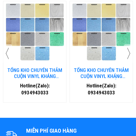
TỔNG KHO CHUYÊN THẢM
TỔNG KHO CHUYÊN THẢM
CUỘN VINYL KHÁNG
CUỘN VINYL KHÁNG
KHUẨN TẠI NHA TRANG
KHUẨN TẠI ĐÀ NẴNG
Hotline(Zalo):
Hotline(Zalo):
0934943033
0934943033
MIỄN PHÍ GIAO HÀNG