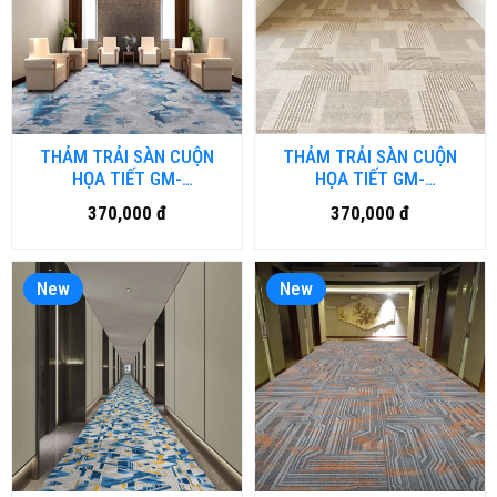
THẢM TRẢI SÀN CUỘN
THẢM TRẢI SÀN CUỘN
HỌA TIẾT GM-
HỌA TIẾT GM-
HFM.LUXURY05-HNM
HFM.LUXURY04-HNM
370,000 đ
370,000 đ
New
New