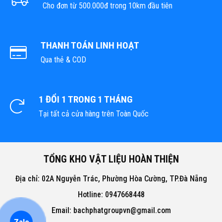
Cho đơn từ 500.000đ trong 10km đầu tiên
THANH TOÁN LINH HOẠT
Qua thẻ & COD
1 ĐỔI 1 TRONG 1 THÁNG
Tại tất cả cửa hàng trên Toàn Quốc
TỔNG KHO VẬT LIỆU HOÀN THIỆN
Địa chỉ: 02A Nguyễn Trác, Phường Hòa Cường, TP.Đà Nẵng
Hotline: 0947668448
Email: bachphatgroupvn@gmail.com