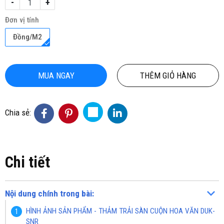
-
+
Đơn vị tính
Đồng/M2
MUA NGAY
THÊM GIỎ HÀNG
Chia sẻ:
Chi tiết
Nội dung chính trong bài:
HÌNH ẢNH SẢN PHẨM - THẢM TRẢI SÀN CUỘN HOA VĂN DUK-
SNR