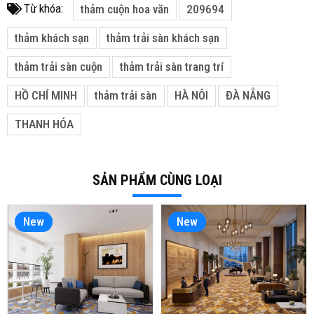
Từ khóa:
thảm cuộn hoa văn
209694
thảm khách sạn
thảm trải sàn khách sạn
thảm trải sàn cuộn
thảm trải sàn trang trí
HỒ CHÍ MINH
thảm trải sàn
HÀ NÔI
ĐÀ NẴNG
THANH HÓA
SẢN PHẨM CÙNG LOẠI
New
New