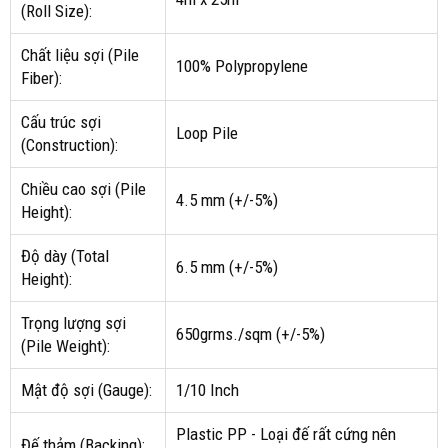
(Roll Size):
Chất liệu sợi (Pile
100% Polypropylene
Fiber):
Cấu trúc sợi
Loop Pile
(Construction):
Chiều cao sợi (Pile
4.5 mm (+/-5%)
Height):
Độ dày (Total
6.5 mm (+/-5%)
Height):
Trọng lượng sợi
650grms./sqm (+/-5%)
(Pile Weight):
Mật độ sợi (Gauge):
1/10 Inch
Plastic PP - Loại đế rất cứng nên
Đế thảm (Backing):