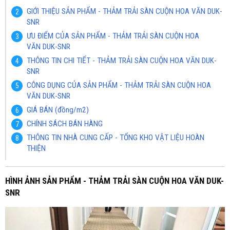
GIỚI THIỆU SẢN PHẨM - THẢM TRẢI SÀN CUỘN HOA VĂN DUK-
SNR
ƯU ĐIỂM CỦA SẢN PHẨM - THẢM TRẢI SÀN CUỘN HOA
VĂN DUK-SNR
THÔNG TIN CHI TIẾT - THẢM TRẢI SÀN CUỘN HOA VĂN DUK-
SNR
CÔNG DỤNG CỦA SẢN PHẨM - THẢM TRẢI SÀN CUỘN HOA
VĂN DUK-SNR
GIÁ BÁN (đồng/m2)
CHÍNH SÁCH BÁN HÀNG
THÔNG TIN NHÀ CUNG CẤP - TỔNG KHO VẬT LIỆU HOÀN
THIỆN
HÌNH ẢNH SẢN PHẨM - THẢM TRẢI SÀN CUỘN HOA VĂN DUK-
SNR