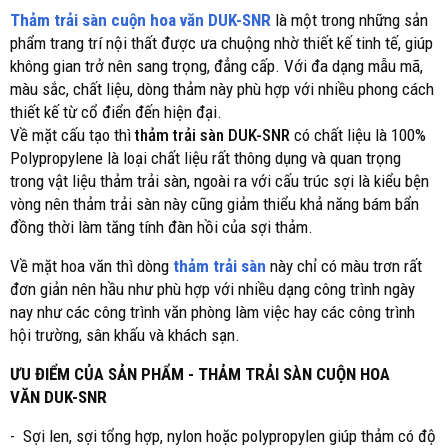
Thảm trải sàn cuộn hoa văn DUK-SNR
là một trong những sản
phẩm trang trí nội thất được ưa chuộng nhờ thiết kế tinh tế, giúp
không gian trở nên sang trọng, đẳng cấp. Với đa dạng mẫu mã,
màu sắc, chất liệu, dòng thảm này phù hợp với nhiều phong cách
thiết kế từ cổ điển đến hiện đại.
Về mặt cấu tạo thì
thảm trải sàn DUK-SNR
có chất liệu là 100%
Polypropylene là loại chất liệu rất thông dụng và quan trọng
trong vật liệu thảm trải sàn, ngoài ra với cấu trúc sợi là kiểu bện
vòng nên thảm trải sàn này cũng giảm thiểu khả năng bám bẩn
đồng thời làm tăng tính đàn hồi của sợi thảm.
Về mặt hoa văn thì dòng
thảm trải sàn
này chỉ có màu trơn rất
đơn giản nên hầu như phù hợp với nhiều dạng công trình ngày
nay như các công trình văn phòng làm việc hay các công trình
hội trường, sân khấu và khách sạn.
ƯU ĐIỂM CỦA SẢN PHẨM - THẢM TRẢI SÀN CUỘN HOA
VĂN DUK-SNR
- Sợi len, sợi tổng hợp, nylon hoặc polypropylen giúp thảm có độ