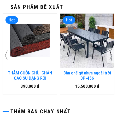
SẢN PHẨM ĐỀ XUẤT
Hot
Hot
THẢM CUỘN CHÙI CHÂN
Bàn ghế gỗ nhựa ngoài trời
CAO SU DẠNG RỐI
BP-456
390,000 đ
15,500,000 đ
THẢM BÁN CHẠY NHẤT