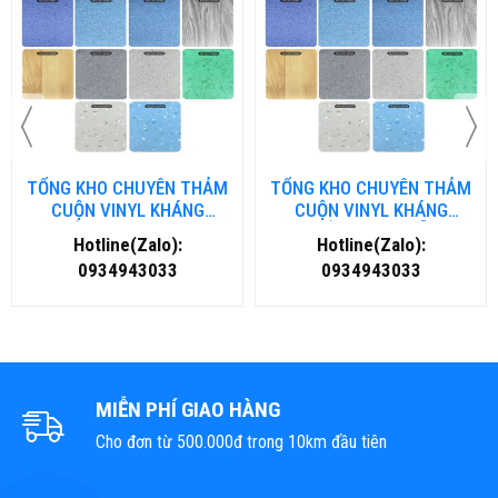
TỔNG KHO CHUYÊN THẢM
TỔNG KHO CHUYÊN THẢM
CUỘN VINYL KHÁNG
CUỘN VINYL KHÁNG
KHUẨN TẠI NHA TRANG
KHUẨN TẠI ĐÀ NẴNG
Hotline(Zalo):
Hotline(Zalo):
0934943033
0934943033
MIỄN PHÍ GIAO HÀNG
Cho đơn từ 500.000đ trong 10km đầu tiên