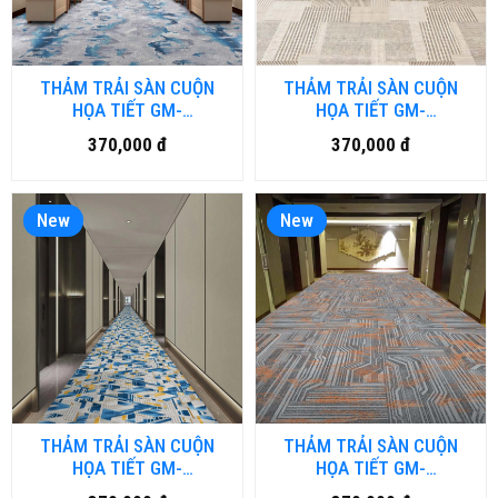
THẢM TRẢI SÀN CUỘN
THẢM TRẢI SÀN CUỘN
HỌA TIẾT GM-
HỌA TIẾT GM-
HFM.LUXURY05-HNM
HFM.LUXURY04-HNM
370,000 đ
370,000 đ
New
New
THẢM TRẢI SÀN CUỘN
THẢM TRẢI SÀN CUỘN
HỌA TIẾT GM-
HỌA TIẾT GM-
HFM.LUXURY03-HNM
HFM.LUXURY02-HNM