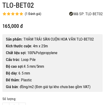
TLO-BET02
Mã SP:
TLO-BET02
(
1
Đánh giá
)
165,000 đ
Sản phẩm:
THẢM TRẢI SÀN CUỘN HOA VĂN TLO-BET02
Kích thước cuộn:
4m x 25m
Chất liệu sợi:
100%Polypropylene
Cấu trúc:
Loop Pile
Độ cao sợi:
4.5 mm/5mm
Độ dày:
6.5 mm
Đế thảm:
Plastic
Giá bán:
đồng/m2 (Đơn giá tại kho chưa bao gồm VAT)
Số lượng: