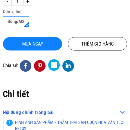
-
+
Đơn vị tính
Đồng/M2
MUA NGAY
THÊM GIỎ HÀNG
Chia sẻ:
Chi tiết
Nội dung chính trong bài:
HÌNH ẢNH SẢN PHẨM - THẢM TRẢI SÀN CUỘN HOA VĂN TLO-
BET02