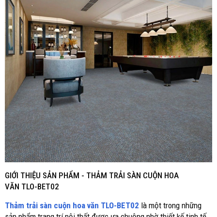
GIỚI THIỆU SẢN PHẨM - THẢM TRẢI SÀN CUỘN HOA
VĂN
TLO-BET02
Thảm trải sàn cuộn hoa văn TLO-BET02
là một trong những
sản phẩm trang trí nội thất được ưa chuộng nhờ thiết kế tinh tế,