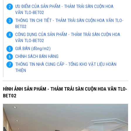
ƯU ĐIỂM CỦA SẢN PHẨM - THẢM TRẢI SÀN CUỘN HOA
VĂN TLO-BET02
THÔNG TIN CHI TIẾT - THẢM TRẢI SÀN CUỘN HOA VĂN TLO-
BET02
CÔNG DỤNG CỦA SẢN PHẨM - THẢM TRẢI SÀN CUỘN HOA
VĂN TLO-BET02
GIÁ BÁN (đồng/m2)
CHÍNH SÁCH BÁN HÀNG
THÔNG TIN NHÀ CUNG CẤP - TỔNG KHO VẬT LIỆU HOÀN
THIỆN
HÌNH ẢNH SẢN PHẨM - THẢM TRẢI SÀN CUỘN HOA VĂN TLO-
BET02