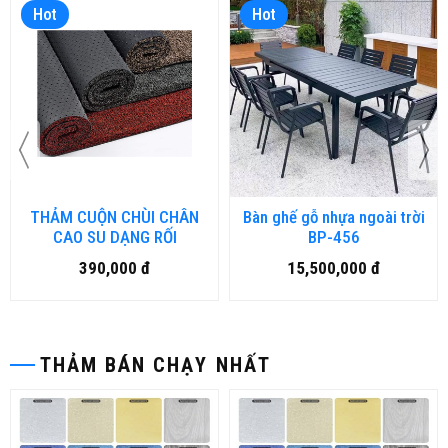
Hot
Hot
THẢM CUỘN CHÙI CHÂN
Bàn ghế gỗ nhựa ngoài trời
CAO SU DẠNG RỐI
BP-456
390,000 đ
15,500,000 đ
THẢM BÁN CHẠY NHẤT