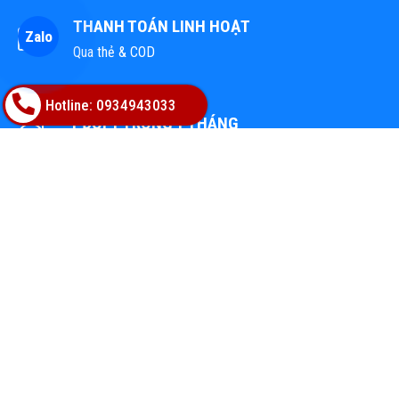
THANH TOÁN LINH HOẠT
Zalo
Qua thẻ & COD
Hotline: 0934943033
1 ĐỔI 1 TRONG 1 THÁNG
Tại tất cả cửa hàng trên Toàn Quốc
TỔNG KHO VẬT LIỆU HOÀN THIỆN
Địa chỉ: 02A Nguyễn Trác, Phường Hòa Cường, TP.Đà Nẵng
Hotline: 0947668448
Email: bachphatgroupvn@gmail.com
Website: www.vatlieuhoanthien.com