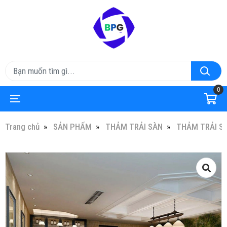
0
Trang chủ
SẢN PHẨM
THẢM TRẢI SÀN
THẢM TRẢI S