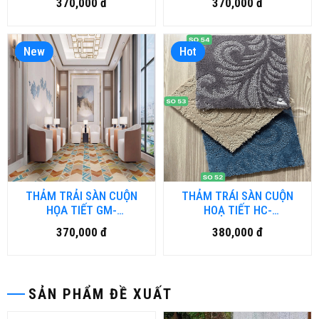
370,000 đ
370,000 đ
New
Hot
THẢM TRẢI SÀN CUỘN
THẢM TRÁI SÀN CUỘN
HỌA TIẾT GM-
HOẠ TIẾT HC-
HFM.LUXURY01-HNM
SOGOOD.HNM
370,000 đ
380,000 đ
SẢN PHẨM ĐỀ XUẤT