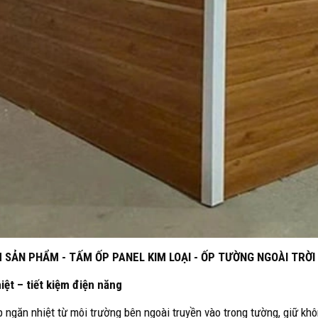
 SẢN PHẨM - TẤM ỐP PANEL KIM LOẠI - ỐP TƯỜNG NGOÀI TRỜI
iệt – tiết kiệm điện năng
p ngăn nhiệt từ môi trường bên ngoài truyền vào trong tường, giữ k