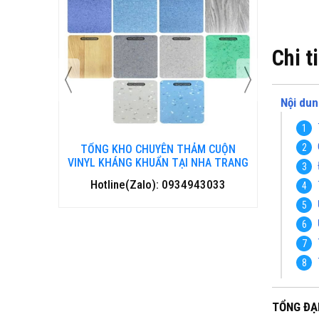
Chi t
Nội dun
 CUỘN
TỔNG KHO CHUYÊN THẢM CUỘN
TỔNG 
HANH HOÁ
VINYL KHÁNG KHUẨN TẠI NHA TRANG
VINYL 
3033
Hotline(Zalo): 0934943033
Hotl
TỔNG ĐẠI