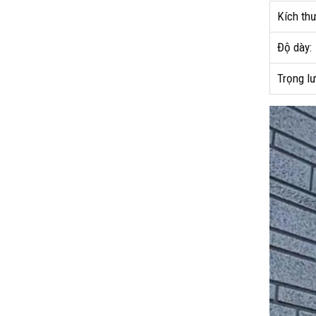
Kích th
Độ dày:
Trọng l