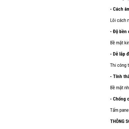
- Cách â
Lõi cách 
- Độ bền
Bề mặt ki
- Dễ lắp đ
Thi công 
- Tính t
Bề mặt nh
- Chống c
Tấm panel
THÔNG SỐ