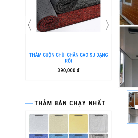
N KIM
THẢM CUỘN CHÙI CHÂN CAO SU DẠNG
Bàn ghế
RỐI
390,000 đ
THẢM BÁN CHẠY NHẤT