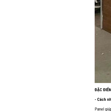
ĐẶC ĐIỂM
- Cách nh
Panel giú