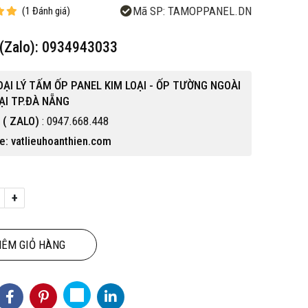
Mã SP:
TAMOPPANEL.DN
(
1
Đánh giá
)
e(Zalo): 0934943033
ẠI LÝ TẤM ỐP PANEL KIM LOẠI - ỐP TƯỜNG NGOÀI
ẠI TP.ĐÀ NẴNG
e ( ZALO)
: 0947.668.448
e: vatlieuhoanthien.com
+
ÊM GIỎ HÀNG
Hot