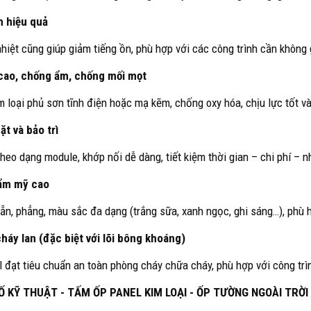
m hiệu quả
nhiệt cũng giúp giảm tiếng ồn, phù hợp với các công trình cần không
 cao, chống ẩm, chống mối mọt
m loại phủ sơn tĩnh điện hoặc mạ kẽm, chống oxy hóa, chịu lực tốt và
ặt và bảo trì
theo dạng module, khớp nối dễ dàng, tiết kiệm thời gian – chi phí – 
hẩm mỹ cao
ẵn, phẳng, màu sắc đa dạng (trắng sữa, xanh ngọc, ghi sáng…), phù h
háy lan (đặc biệt với lõi bông khoáng)
 đạt tiêu chuẩn an toàn phòng cháy chữa cháy, phù hợp với công trì
 KỸ THUẬT - TẤM ỐP PANEL KIM LOẠI - ỐP TƯỜNG NGOÀI TRỜI