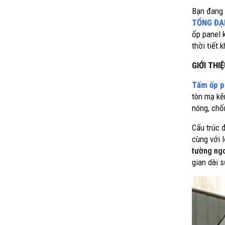
Bạn đang 
TỔNG ĐẠI
ốp panel 
thời tiết 
GIỚI THI
Tấm ốp pa
tôn mạ kẽ
nóng, chố
Cấu trúc 
cùng với 
tường ngo
gian dài 