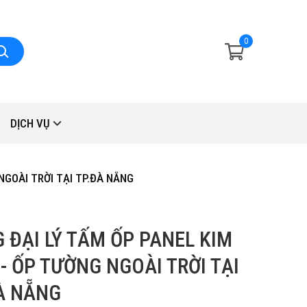
0
DỊCH VỤ
NGOÀI TRỜI TẠI TP.ĐÀ NẴNG
 ĐẠI LÝ TẤM ỐP PANEL KIM
 - ỐP TƯỜNG NGOÀI TRỜI TẠI
À NẴNG