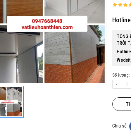
Hotlin
TỔNG Đ
TRỜI T
Hotlin
 gỗ nhựa ngoài trời BP-456
Wedsit
15,500,000 đ
Số lượng:
-
TH
Chia sẻ: