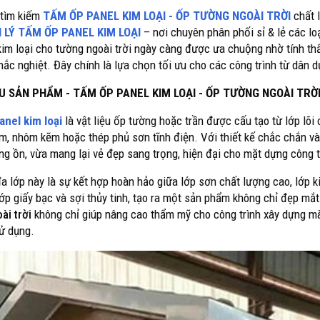
tìm kiếm
TẤM ỐP PANEL KIM LOẠI - ỐP TƯỜNG NGOÀI TRỜI
chất 
 LÝ TẤM ỐP PANEL KIM LOẠI
– nơi chuyên phân phối sỉ & lẻ các l
kim loại cho tường ngoài trời ngày càng được ưa chuộng nhờ tính th
khắc nghiệt. Đây chính là lựa chọn tối ưu cho các công trình từ dân 
ỆU SẢN PHẨM - TẤM ỐP PANEL KIM LOẠI - ỐP TƯỜNG NGOÀI TRỜ
nel kim loại
là vật liệu ốp tường hoặc trần được cấu tạo từ lớp lõi 
m, nhôm kẽm hoặc thép phủ sơn tĩnh điện. Với thiết kế chắc chắn và 
ng ồn, vừa mang lại vẻ đẹp sang trọng, hiện đại cho mặt dựng công t
đa lớp này là sự kết hợp hoàn hảo giữa lớp sơn chất lượng cao, lớp k
lớp giấy bạc và sợi thủy tinh, tạo ra một sản phẩm không chỉ đẹp mắt
ài trời
không chỉ giúp nâng cao thẩm mỹ cho công trình xây dựng mà
sử dụng.