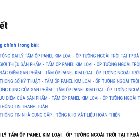
iết
g chính trong bài:
TỔNG ĐẠI LÝ TẤM ỐP PANEL KIM LOẠI - ỐP TƯỜNG NGOÀI TRỜI TẠI TP.Đ
GIỚI THIỆU SẢN PHẨM - TẤM ỐP PANEL KIM LOẠI - ỐP TƯỜNG NGOÀI TRỜ
KHO CHUYÊN THẢM CUỘN
TỔNG KHO CHUYÊN THẢM CU
KHÁNG KHUẨN TẠI ĐÀ NẴNG
VINYL KHÁNG KHUẨN TẠI HÀ 
ĐẶC ĐIỂM SẢN PHẨM - TẤM ỐP PANEL KIM LOẠI - ỐP TƯỜNG NGOÀI TRỜI
ine(Zalo): 0934943033
Hotline(Zalo): 093494303
THÔNG SỐ KỸ THUẬT - TẤM ỐP PANEL KIM LOẠI - ỐP TƯỜNG NGOÀI TRỜI
ỨNG DỤNG CỦA SẢN PHẨM - TẤM ỐP PANEL KIM LOẠI - ỐP TƯỜNG NGOÀI
ƯU ĐIỂM CỦA SẢN PHẨM - TẤM ỐP PANEL KIM LOẠI - ỐP TƯỜNG NGOÀI T
THÔNG TIN THANH TOÁN
THÔNG TIN NHÀ CUNG CẤP - TỔNG KHO VẬT LIỆU HOÀN THIỆN
 LÝ TẤM ỐP PANEL KIM LOẠI - ỐP TƯỜNG NGOÀI TRỜI TẠI TP.Đ