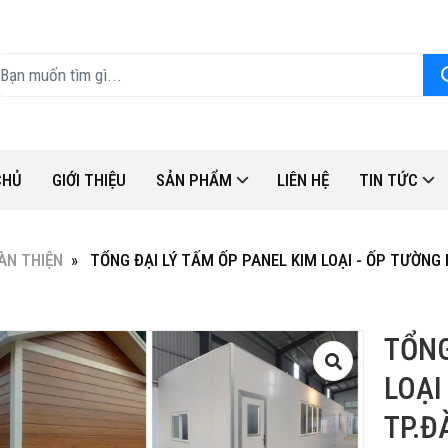
CHỦ
GIỚI THIỆU
SẢN PHẨM
LIÊN HỆ
TIN TỨC
ÀN THIỆN
TỔNG ĐẠI LÝ TẤM ỐP PANEL KIM LOẠI - ỐP TƯỜNG 
TỔNG
LOẠI
TP.Đ