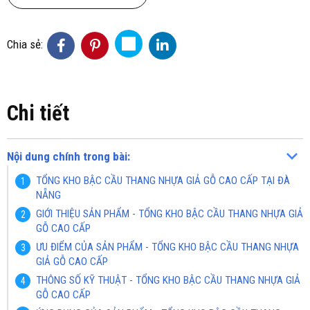
Chia sẻ:
Chi tiết
Nội dung chính trong bài:
TỔNG KHO BẬC CẦU THANG NHỰA GIẢ GỖ CAO CẤP TẠI ĐÀ
NẴNG
GIỚI THIỆU SẢN PHẨM - TỔNG KHO BẬC CẦU THANG NHỰA GIẢ
GỖ CAO CẤP
ƯU ĐIỂM CỦA SẢN PHẨM - TỔNG KHO BẬC CẦU THANG NHỰA
GIẢ GỖ CAO CẤP
THÔNG SỐ KỸ THUẬT - TỔNG KHO BẬC CẦU THANG NHỰA GIẢ
GỖ CAO CẤP