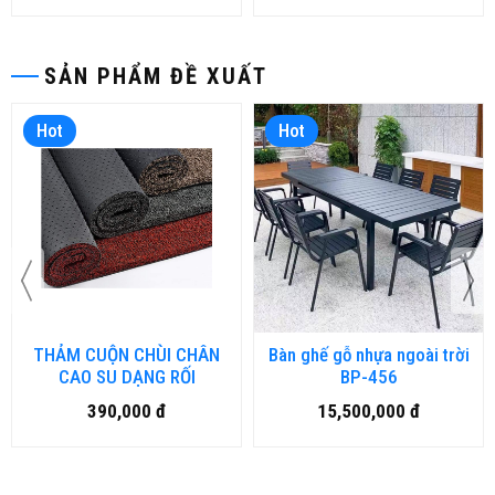
SẢN PHẨM ĐỀ XUẤT
Hot
Hot
THẢM CUỘN CHÙI CHÂN
Bàn ghế gỗ nhựa ngoài trời
CAO SU DẠNG RỐI
BP-456
390,000 đ
15,500,000 đ