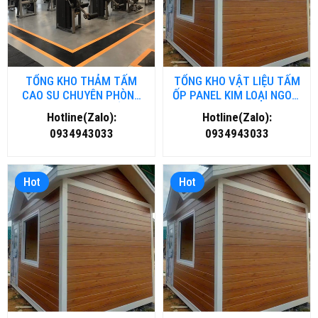
TỔNG KHO THẢM TẤM
TỔNG KHO VẬT LIỆU TẤM
CAO SU CHUYÊN PHÒNG
ỐP PANEL KIM LOẠI NGOÀI
GYM- FITNESS TẠI HỒ CHÍ
TRỜI TẠI NGHỆ AN
Hotline(Zalo):
Hotline(Zalo):
MINH
0934943033
0934943033
Hot
Hot