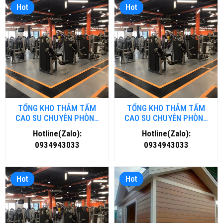
Hot
Hot
TỔNG KHO THẢM TẤM
TỔNG KHO THẢM TẤM
CAO SU CHUYÊN PHÒNG
CAO SU CHUYÊN PHÒNG
GYM- FITNESS TẠI ĐÀ
GYM- FITNESS TẠI HÀ NỘI
Hotline(Zalo):
Hotline(Zalo):
NẴNG
0934943033
0934943033
Hot
Hot