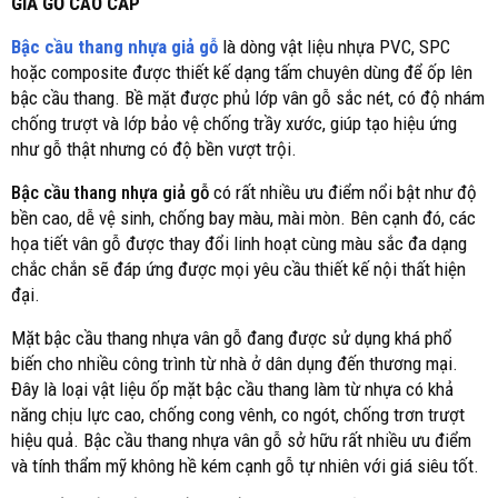
GIẢ GỖ CAO CẤP
Bậc cầu thang nhựa giả gỗ
là dòng vật liệu nhựa PVC, SPC
hoặc composite được thiết kế dạng tấm chuyên dùng để ốp lên
bậc cầu thang. Bề mặt được phủ lớp vân gỗ sắc nét, có độ nhám
chống trượt và lớp bảo vệ chống trầy xước, giúp tạo hiệu ứng
như gỗ thật nhưng có độ bền vượt trội.
Bậc cầu thang nhựa giả gỗ
có rất nhiều ưu điểm nổi bật như độ
bền cao, dễ vệ sinh, chống bay màu, mài mòn. Bên cạnh đó, các
họa tiết vân gỗ được thay đổi linh hoạt cùng màu sắc đa dạng
chắc chắn sẽ đáp ứng được mọi yêu cầu thiết kế nội thất hiện
đại.
Mặt bậc cầu thang nhựa vân gỗ đang được sử dụng khá phổ
biến cho nhiều công trình từ nhà ở dân dụng đến thương mại.
Đây là loại vật liệu ốp mặt bậc cầu thang làm từ nhựa có khả
năng chịu lực cao, chống cong vênh, co ngót, chống trơn trượt
hiệu quả. Bậc cầu thang nhựa vân gỗ sở hữu rất nhiều ưu điểm
và tính thẩm mỹ không hề kém cạnh gỗ tự nhiên với giá siêu tốt.