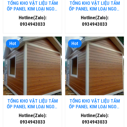
TỔNG KHO VẬT LIỆU TẤM
TỔNG KHO VẬT LIỆU TẤM
ỐP PANEL KIM LOẠI NGOÀI
ỐP PANEL KIM LOẠI NGOÀI
TRỜI TẠI THANH HOÁ
TRỜI TẠI ĐÀ NĂNG
Hotline(Zalo):
Hotline(Zalo):
0934943033
0934943033
Hot
Hot
TỔNG KHO VẬT LIỆU TẤM
TỔNG KHO VẬT LIỆU TẤM
ỐP PANEL KIM LOẠI NGOÀI
ỐP PANEL KIM LOẠI NGOÀI
TRỜI TẠI HỒ CHÍ MINH
TRỜI TẠI HÀ NỘI
Hotline(Zalo):
Hotline(Zalo):
0934943033
0934943033