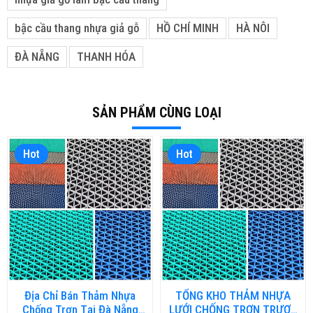
bậc cầu thang nhựa giả gỗ
HỒ CHÍ MINH
HÀ NÔI
ĐÀ NẴNG
THANH HÓA
SẢN PHẨM CÙNG LOẠI
Hot
Hot
Địa Chỉ Bán Thảm Nhựa
TỔNG KHO THẢM NHỰA
Chống Trơn Tại Đà Nẵng
LƯỚI CHỐNG TRƠN TRƯỢT