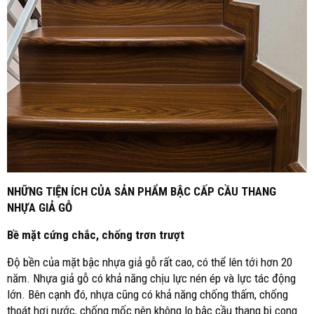
NHỮNG TIỆN ÍCH CỦA SẢN PHẨM BẬC CẤP CẦU THANG
NHỰA GIẢ GỖ
Bề mặt cứng chắc, chống trơn trượt
Độ bền của mặt bậc nhựa giả gỗ rất cao, có thể lên tới hơn 20
năm. Nhựa giả gỗ có khả năng chịu lực nén ép và lực tác động
lớn. Bên cạnh đó, nhựa cũng có khả năng chống thấm, chống
thoát hơi nước, chống mốc nên không lo bậc cầu thang bị cong