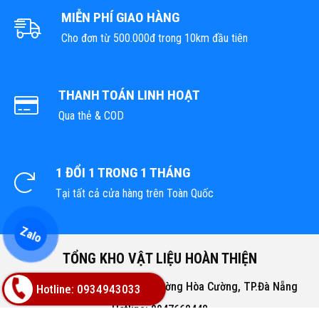
MIỄN PHÍ GIAO HÀNG
Cho đơn từ 500.000đ trong 10km đầu tiên
THANH TOÁN LINH HOẠT
Qua thẻ & COD
1 ĐỔI 1 TRONG 1 THÁNG
Tại tất cả cửa hàng trên Toàn Quốc
Zalo
TỔNG KHO VẬT LIỆU HOÀN THIỆN
Địa chỉ: 02A Nguyễn Trác, Phường Hòa Cường, TP.Đà Nẵng
Hotline: 0934943033
Hotline: 0947668448