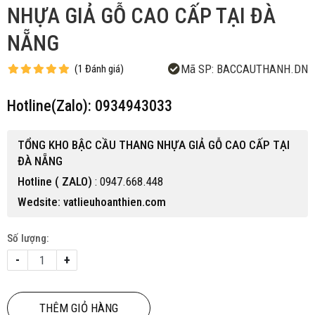
NHỰA GIẢ GỖ CAO CẤP TẠI ĐÀ
NẴNG
Mã SP:
BACCAUTHANH.DN
(
1
Đánh giá
)
Hotline(Zalo): 0934943033
TỔNG KHO BẬC CẦU THANG NHỰA GIẢ GỖ CAO CẤP TẠI
ĐÀ NẴNG
Hotline ( ZALO)
: 0947.668.448
Wedsite: vatlieuhoanthien.com
Số lượng:
-
+
THÊM GIỎ HÀNG