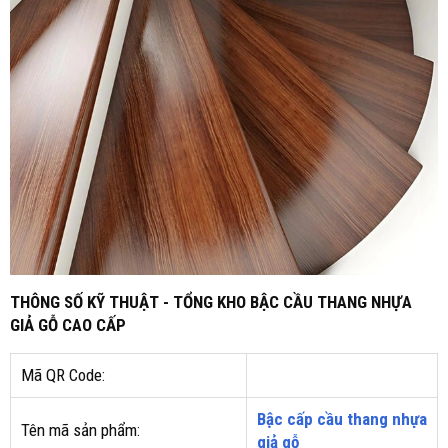
THÔNG SỐ KỸ THUẬT - TỔNG KHO BẬC CẦU THANG NHỰA
GIẢ GỖ CAO CẤP
Mã QR Code:
Bậc cấp cầu thang nhựa
Tên mã sản phẩm:
giả gỗ