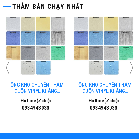
THẢM BÁN CHẠY NHẤT
TỔNG KHO CHUYÊN THẢM
TỔNG KHO CHUYÊN THẢM
CUỘN VINYL KHÁNG
CUỘN VINYL KHÁNG
KHUẨN TẠI ĐÀ NẴNG
KHUẨN TẠI HÀ NỘI
Hotline(Zalo):
Hotline(Zalo):
0934943033
0934943033