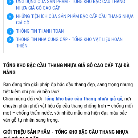
ỨNG DỤNG CỦA SẢN PHẨM - TỔNG KHO BẬC CẦU THANG
NHỰA GIẢ GỖ CAO CẤP
NHỮNG TIỆN ÍCH CỦA SẢN PHẨM BẬC CẤP CẦU THANG NHỰA
GIẢ GỖ
THÔNG TIN THANH TOÁN
THÔNG TIN NHÀ CUNG CẤP - TỔNG KHO VẬT LIỆU HOÀN
THIỆN
TỔNG KHO BẬC CẦU THANG NHỰA GIẢ GỖ CAO CẤP TẠI ĐÀ
NẴNG
Bạn đang tìm giải pháp ốp bậc cầu thang đẹp, sang trọng nhưng
tiết kiệm chi phí và bền lâu?
Chào mừng đến với
Tổng kho bậc cầu thang nhựa giả gỗ
, nơi
chuyên phân phối vật liệu ốp cầu thang chống trơn – chống mối
mọt – chống thấm nước, với nhiều mẫu mã hiện đại, màu sắc
vân gỗ tự nhiên sang trọng.
GIỚI THIỆU SẢN PHẨM - TỔNG KHO BẬC CẦU THANG NHỰA