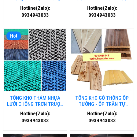
Chất Lượng, Giá Rẻ
TẠI HÀ NỘI
Hotline(Zalo):
Hotline(Zalo):
0934943033
0934943033
Hot
TỔNG KHO THẢM NHỰA
TỔNG KHO GỖ THÔNG ỐP
LƯỚI CHỐNG TRƠN TRƯỢT
TƯỜNG - ỐP TRẦN TỰ
TẠI HỒ CHÍ MINH
NHIÊN TẠI HẢI DƯƠNG
Hotline(Zalo):
Hotline(Zalo):
0934943033
0934943033