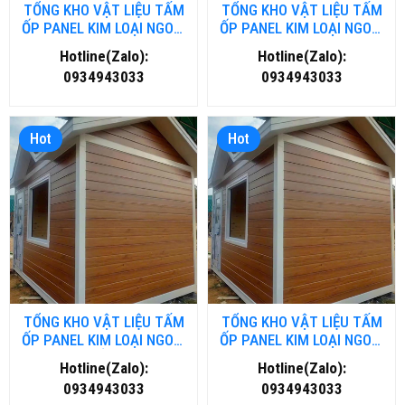
TỔNG KHO VẬT LIỆU TẤM
TỔNG KHO VẬT LIỆU TẤM
ỐP PANEL KIM LOẠI NGOÀI
ỐP PANEL KIM LOẠI NGOÀI
TRỜI TẠI THANH HOÁ
TRỜI TẠI ĐÀ NĂNG
Hotline(Zalo):
Hotline(Zalo):
0934943033
0934943033
Hot
Hot
TỔNG KHO VẬT LIỆU TẤM
TỔNG KHO VẬT LIỆU TẤM
ỐP PANEL KIM LOẠI NGOÀI
ỐP PANEL KIM LOẠI NGOÀI
TRỜI TẠI HỒ CHÍ MINH
TRỜI TẠI HÀ NỘI
Hotline(Zalo):
Hotline(Zalo):
0934943033
0934943033