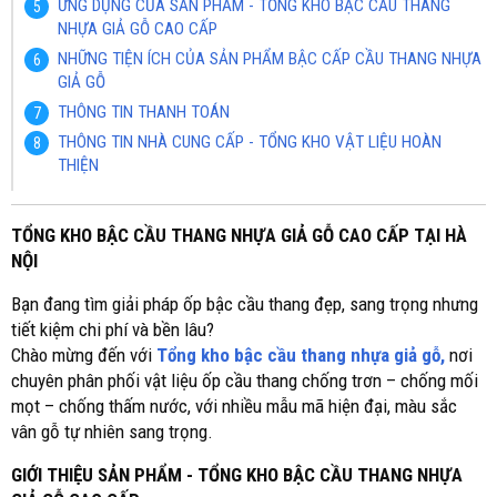
ỨNG DỤNG CỦA SẢN PHẨM - TỔNG KHO BẬC CẦU THANG
NHỰA GIẢ GỖ CAO CẤP
NHỮNG TIỆN ÍCH CỦA SẢN PHẨM BẬC CẤP CẦU THANG NHỰA
GIẢ GỖ
THÔNG TIN THANH TOÁN
THÔNG TIN NHÀ CUNG CẤP - TỔNG KHO VẬT LIỆU HOÀN
THIỆN
TỔNG KHO BẬC CẦU THANG NHỰA GIẢ GỖ CAO CẤP TẠI HÀ
NỘI
Bạn đang tìm giải pháp ốp bậc cầu thang đẹp, sang trọng nhưng
tiết kiệm chi phí và bền lâu?
Chào mừng đến với
Tổng kho bậc cầu thang nhựa giả gỗ,
nơi
chuyên phân phối vật liệu ốp cầu thang chống trơn – chống mối
mọt – chống thấm nước, với nhiều mẫu mã hiện đại, màu sắc
vân gỗ tự nhiên sang trọng.
GIỚI THIỆU SẢN PHẨM - TỔNG KHO BẬC CẦU THANG NHỰA