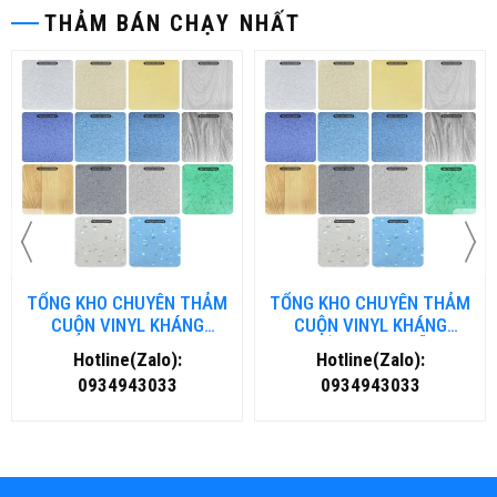
THẢM BÁN CHẠY NHẤT
TỔNG KHO CHUYÊN THẢM
TỔNG KHO CHUYÊN THẢM
CUỘN VINYL KHÁNG
CUỘN VINYL KHÁNG
KHUẨN TẠI NHA TRANG
KHUẨN TẠI ĐÀ NẴNG
Hotline(Zalo):
Hotline(Zalo):
0934943033
0934943033