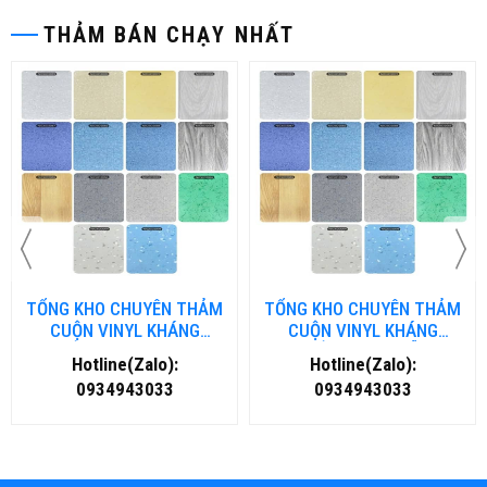
THẢM BÁN CHẠY NHẤT
TỔNG KHO CHUYÊN THẢM
TỔNG KHO CHUYÊN THẢM
CUỘN VINYL KHÁNG
CUỘN VINYL KHÁNG
KHUẨN TẠI ĐÀ NẴNG
KHUẨN TẠI HÀ NỘI
Hotline(Zalo):
Hotline(Zalo):
0934943033
0934943033