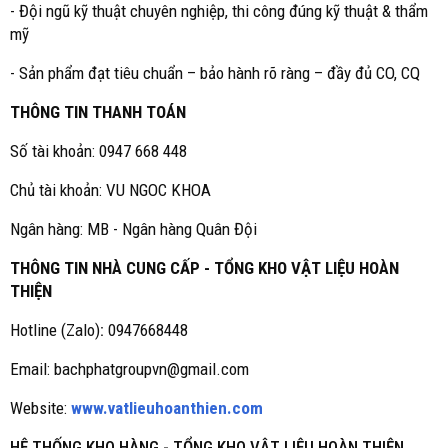
- Đội ngũ kỹ thuật chuyên nghiệp, thi công đúng kỹ thuật & thẩm
mỹ
- Sản phẩm đạt tiêu chuẩn – bảo hành rõ ràng – đầy đủ CO, CQ
THÔNG TIN THANH TOÁN
Số tài khoản: 0947 668 448
Chủ tài khoản: VU NGOC KHOA
Ngân hàng: MB - Ngân hàng Quân Đội
THÔNG TIN NHÀ CUNG CẤP - TỔNG KHO VẬT LIỆU HOÀN
THIỆN
Hotline (Zalo)
:
0947668448
Email: bachphatgroupvn@gmail.com
Website:
www.vatlieuhoanthien.com
HỆ THỐNG KHO HÀNG - TỔNG KHO VẬT LIỆU HOÀN THIỆN