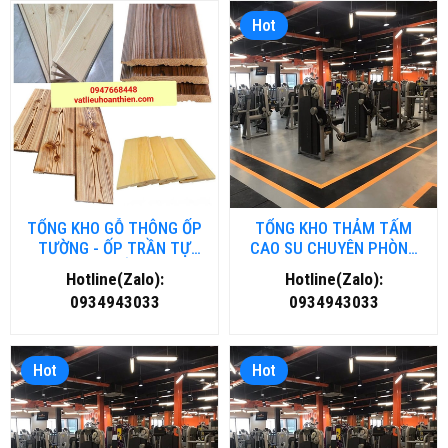
Hot
TỔNG KHO GỖ THÔNG ỐP
TỔNG KHO THẢM TẤM
TƯỜNG - ỐP TRẦN TỰ
CAO SU CHUYÊN PHÒNG
NHIÊN TẠI HẢI DƯƠNG
GYM- FITNESS TẠI ĐÀ
Hotline(Zalo):
Hotline(Zalo):
NẴNG
0934943033
0934943033
Hot
Hot