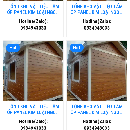
TỔNG KHO VẬT LIỆU TẤM
TỔNG KHO VẬT LIỆU TẤM
ỐP PANEL KIM LOẠI NGOÀI
ỐP PANEL KIM LOẠI NGOÀI
TRỜI TẠI NGHỆ AN
TRỜI TẠI THANH HOÁ
Hotline(Zalo):
Hotline(Zalo):
0934943033
0934943033
Hot
Hot
TỔNG KHO VẬT LIỆU TẤM
TỔNG KHO VẬT LIỆU TẤM
ỐP PANEL KIM LOẠI NGOÀI
ỐP PANEL KIM LOẠI NGOÀI
TRỜI TẠI ĐÀ NĂNG
TRỜI TẠI HỒ CHÍ MINH
Hotline(Zalo):
Hotline(Zalo):
0934943033
0934943033