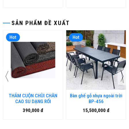
SẢN PHẨM ĐỀ XUẤT
Hot
Hot
THẢM CUỘN CHÙI CHÂN
Bàn ghế gỗ nhựa ngoài trời
CAO SU DẠNG RỐI
BP-456
390,000 đ
15,500,000 đ