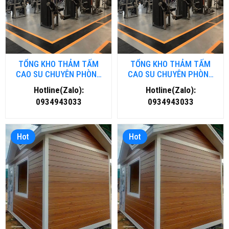
TỔNG KHO THẢM TẤM
TỔNG KHO THẢM TẤM
CAO SU CHUYÊN PHÒNG
CAO SU CHUYÊN PHÒNG
GYM- FITNESS TẠI HÀ NỘI
GYM- FITNESS TẠI HỒ CHÍ
Hotline(Zalo):
Hotline(Zalo):
MINH
0934943033
0934943033
Hot
Hot