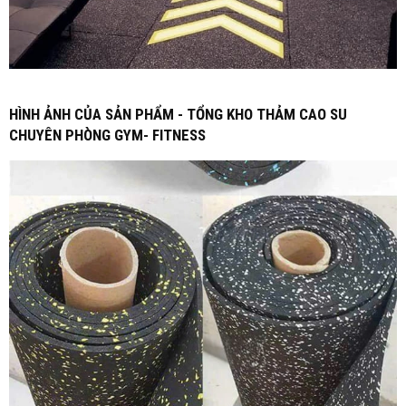
HÌNH ẢNH CỦA SẢN PHẨM - TỔNG KHO THẢM CAO SU
CHUYÊN PHÒNG GYM- FITNESS