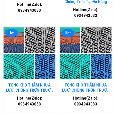
Chống Trơn Tại Đà Nẵng
Hotline(Zalo):
Chất Lượng, Giá Rẻ
Hotline(Zalo):
0934943033
0934943033
Hot
Hot
TỔNG KHO THẢM NHỰA
TỔNG KHO THẢM NHỰA
LƯỚI CHỐNG TRƠN TRƯỢT
LƯỚI CHỐNG TRƠN TRƯỢT
TẠI HÀ NỘI
TẠI HỒ CHÍ MINH
Hotline(Zalo):
Hotline(Zalo):
0934943033
0934943033