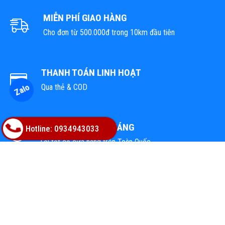
MIỄN PHÍ GIAO HÀNG
Cho đơn từ 500.000đ trong 10km đầu tiên
THANH TOÁN LINH HOẠT
Zalo
Qua thẻ & COD
1 ĐỔI 1 TRONG 1 THÁNG
Hotline: 0934943033
Tại tất cả cửa hàng trên Toàn Quốc
TỔNG KHO VẬT LIỆU HOÀN THIỆN
Địa chỉ: 02A Nguyễn Trác, Phường Hòa Cường, TP.Đà Nẵng
Hotline: 0947668448