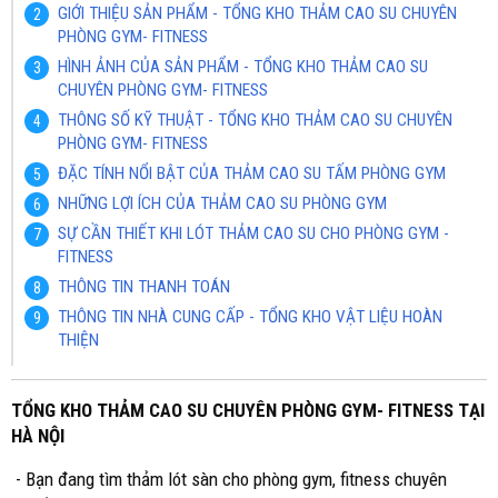
GIỚI THIỆU SẢN PHẨM - TỔNG KHO THẢM CAO SU CHUYÊN
PHÒNG GYM- FITNESS
HÌNH ẢNH CỦA SẢN PHẨM - TỔNG KHO THẢM CAO SU
CHUYÊN PHÒNG GYM- FITNESS
THÔNG SỐ KỸ THUẬT - TỔNG KHO THẢM CAO SU CHUYÊN
PHÒNG GYM- FITNESS
ĐẶC TÍNH NỔI BẬT CỦA THẢM CAO SU TẤM PHÒNG GYM
NHỮNG LỢI ÍCH CỦA THẢM CAO SU PHÒNG GYM
SỰ CẦN THIẾT KHI LÓT THẢM CAO SU CHO PHÒNG GYM -
FITNESS
THÔNG TIN THANH TOÁN
THÔNG TIN NHÀ CUNG CẤP - TỔNG KHO VẬT LIỆU HOÀN
THIỆN
TỔNG KHO THẢM CAO SU CHUYÊN PHÒNG GYM- FITNESS TẠI
HÀ NỘI
- Bạn đang tìm thảm lót sàn cho phòng gym, fitness chuyên