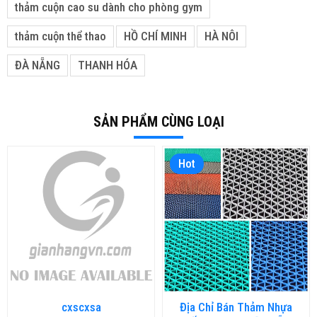
thảm cuộn cao su dành cho phòng gym
thảm cuộn thể thao
HỒ CHÍ MINH
HÀ NÔI
ĐÀ NẴNG
THANH HÓA
SẢN PHẨM CÙNG LOẠI
Hot
cxscxsa
Địa Chỉ Bán Thảm Nhựa