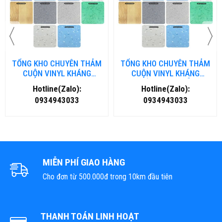
TỔNG KHO CHUYÊN THẢM
TỔNG KHO CHUYÊN THẢM
CUỘN VINYL KHÁNG
CUỘN VINYL KHÁNG
KHUẨN TẠI ĐÀ NẴNG
KHUẨN TẠI HÀ NỘI
Hotline(Zalo):
Hotline(Zalo):
0934943033
0934943033
MIỄN PHÍ GIAO HÀNG
Cho đơn từ 500.000đ trong 10km đầu tiên
THANH TOÁN LINH HOẠT