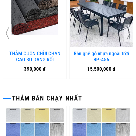
THẢM CUỘN CHÙI CHÂN
Bàn ghế gỗ nhựa ngoài trời
CAO SU DẠNG RỐI
BP-456
390,000 đ
15,500,000 đ
THẢM BÁN CHẠY NHẤT