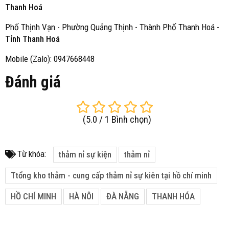
Thanh Hoá
Phố Thịnh Vạn - Phường Quảng Thịnh - Thành Phố Thanh Hoá -
Tỉnh Thanh Hoá
Mobile (Zalo): 0947668448
Đánh giá
(
5.0
/
1
Bình chọn
)
Từ khóa:
thảm nỉ sự kiện
thảm nỉ
Ttổng kho thảm - cung cấp thảm nỉ sự kiên tại hồ chí minh
HỒ CHÍ MINH
HÀ NÔI
ĐÀ NẴNG
THANH HÓA