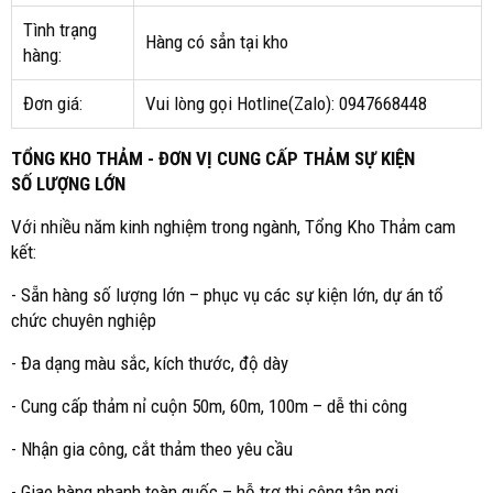
Tình trạng
Hàng có sẳn tại kho
hàng:
Đơn giá:
Vui lòng gọi Hotline(Zalo): 0947668448
TỔNG KHO THẢM - ĐƠN VỊ CUNG CẤP THẢM SỰ KIỆN
SỐ LƯỢNG LỚN
Với nhiều năm kinh nghiệm trong ngành, Tổng Kho Thảm cam
kết:
- Sẵn hàng số lượng lớn – phục vụ các sự kiện lớn, dự án tổ
chức chuyên nghiệp
- Đa dạng màu sắc, kích thước, độ dày
- Cung cấp thảm nỉ cuộn 50m, 60m, 100m – dễ thi công
- Nhận gia công, cắt thảm theo yêu cầu
- Giao hàng nhanh toàn quốc – hỗ trợ thi công tận nơi