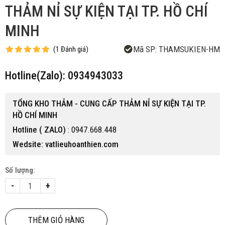
THẢM NỈ SỰ KIỆN TẠI TP. HỒ CHÍ
MINH
Mã SP:
THAMSUKIEN-HM
(
1
Đánh giá
)
Hotline(Zalo): 0934943033
TỔNG KHO THẢM - CUNG CẤP THẢM NỈ SỰ KIỆN TẠI TP.
HỒ CHÍ MINH
Hotline ( ZALO)
: 0947.668.448
Wedsite: vatlieuhoanthien.com
Số lượng:
-
+
THÊM GIỎ HÀNG