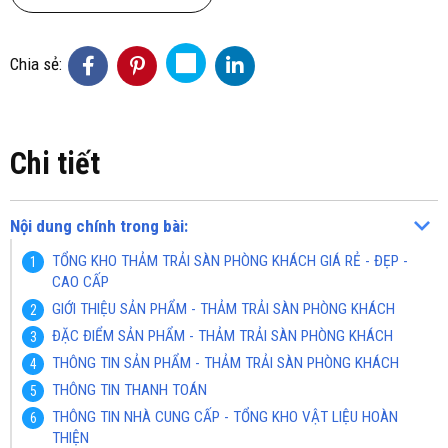
Chia sẻ:
Chi tiết
Nội dung chính trong bài:
TỔNG KHO THẢM TRẢI SÀN PHÒNG KHÁCH GIÁ RẺ - ĐẸP -
CAO CẤP
GIỚI THIỆU SẢN PHẨM - THẢM TRẢI SÀN PHÒNG KHÁCH
ĐẶC ĐIỂM SẢN PHẨM - THẢM TRẢI SÀN PHÒNG KHÁCH
THÔNG TIN SẢN PHẨM - THẢM TRẢI SÀN PHÒNG KHÁCH
THÔNG TIN THANH TOÁN
THÔNG TIN NHÀ CUNG CẤP - TỔNG KHO VẬT LIỆU HOÀN
THIỆN