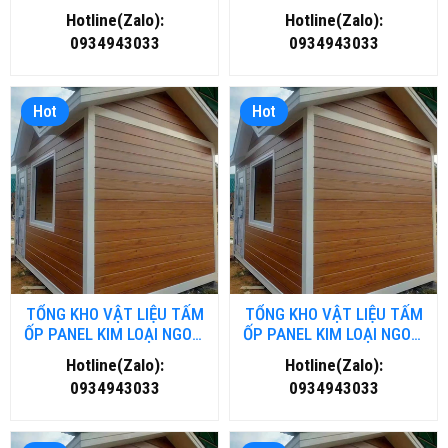
GYM- FITNESS TẠI HÀ NỘI
GYM- FITNESS TẠI HỒ CHÍ
Hotline(Zalo):
Hotline(Zalo):
MINH
0934943033
0934943033
Hot
Hot
TỔNG KHO VẬT LIỆU TẤM
TỔNG KHO VẬT LIỆU TẤM
ỐP PANEL KIM LOẠI NGOÀI
ỐP PANEL KIM LOẠI NGOÀI
TRỜI TẠI NGHỆ AN
TRỜI TẠI THANH HOÁ
Hotline(Zalo):
Hotline(Zalo):
0934943033
0934943033