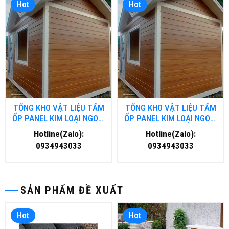
Hot
Hot
TỔNG KHO VẬT LIỆU TẤM
TỔNG KHO VẬT LIỆU TẤM
ỐP PANEL KIM LOẠI NGOÀI
ỐP PANEL KIM LOẠI NGOÀI
TRỜI TẠI ĐÀ NĂNG
TRỜI TẠI HỒ CHÍ MINH
Hotline(Zalo):
Hotline(Zalo):
0934943033
0934943033
SẢN PHẨM ĐỀ XUẤT
Hot
Hot