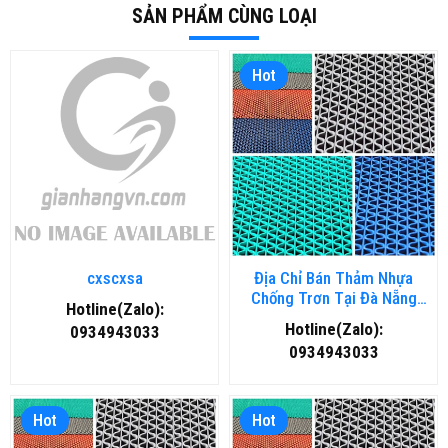
SẢN PHẨM CÙNG LOẠI
Hot
cxscxsa
Địa Chỉ Bán Thảm Nhựa
Chống Trơn Tại Đà Nẵng
Hotline(Zalo):
Chất Lượng, Giá Rẻ
Hotline(Zalo):
0934943033
0934943033
Hot
Hot