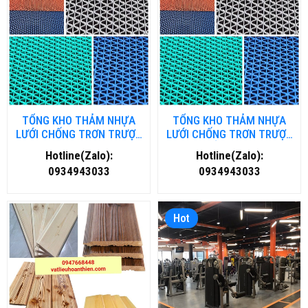
TỔNG KHO THẢM NHỰA
TỔNG KHO THẢM NHỰA
LƯỚI CHỐNG TRƠN TRƯỢT
LƯỚI CHỐNG TRƠN TRƯỢT
TẠI HÀ NỘI
TẠI HỒ CHÍ MINH
Hotline(Zalo):
Hotline(Zalo):
0934943033
0934943033
Hot