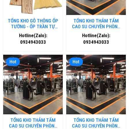
TỔNG KHO GỖ THÔNG ỐP
TỔNG KHO THẢM TẤM
TƯỜNG - ỐP TRẦN TỰ
CAO SU CHUYÊN PHÒNG
NHIÊN TẠI HẢI DƯƠNG
GYM- FITNESS TẠI ĐÀ
Hotline(Zalo):
Hotline(Zalo):
NẴNG
0934943033
0934943033
Hot
Hot
TỔNG KHO THẢM TẤM
TỔNG KHO THẢM TẤM
CAO SU CHUYÊN PHÒNG
CAO SU CHUYÊN PHÒNG