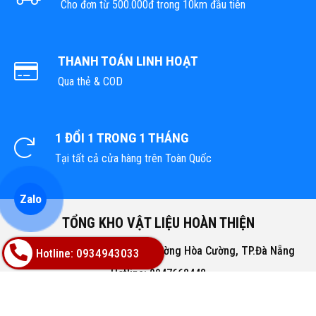
Cho đơn từ 500.000đ trong 10km đầu tiên
THANH TOÁN LINH HOẠT
Qua thẻ & COD
1 ĐỔI 1 TRONG 1 THÁNG
Tại tất cả cửa hàng trên Toàn Quốc
Zalo
TỔNG KHO VẬT LIỆU HOÀN THIỆN
Địa chỉ: 02A Nguyễn Trác, Phường Hòa Cường, TP.Đà Nẵng
Hotline: 0934943033
Hotline: 0947668448
Email: bachphatgroupvn@gmail.com