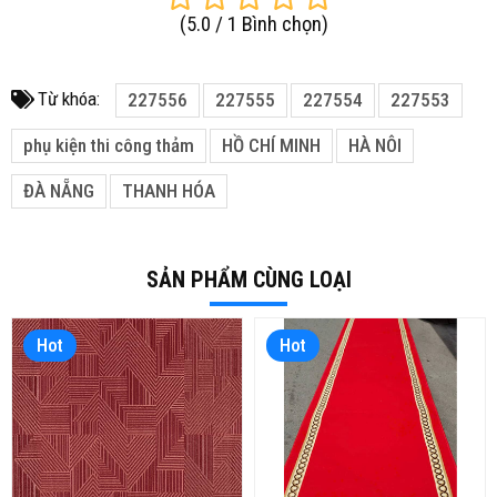
(
5.0
/
1
Bình chọn
)
Từ khóa:
227556
227555
227554
227553
phụ kiện thi công thảm
HỒ CHÍ MINH
HÀ NÔI
ĐÀ NẴNG
THANH HÓA
SẢN PHẨM CÙNG LOẠI
Hot
Hot