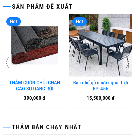
SẢN PHẨM ĐỀ XUẤT
Hot
Hot
THẢM CUỘN CHÙI CHÂN
Bàn ghế gỗ nhựa ngoài trời
CAO SU DẠNG RỐI
BP-456
390,000 đ
15,500,000 đ
THẢM BÁN CHẠY NHẤT