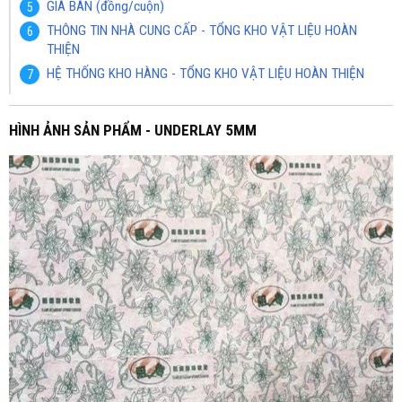
GIÁ BÁN (đồng/cuộn)
THÔNG TIN NHÀ CUNG CẤP - TỔNG KHO VẬT LIỆU HOÀN
THIỆN
HỆ THỐNG KHO HÀNG - TỔNG KHO VẬT LIỆU HOÀN THIỆN
HÌNH ẢNH SẢN PHẨM - UNDERLAY 5MM