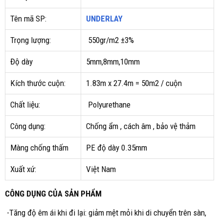
Tên mã SP:
UNDERLAY
Trọng lượng:
550gr/m2 ±3%
Độ dày
5mm,8mm,10mm
Kích thước cuộn:
1.83m x 27.4m = 50m2 / cuộn
Chất liệu:
Polyurethane
Công dụng:
Chống ẩm , cách âm , bảo vệ thảm
Màng chống thấm
PE độ dày 0.35mm
Xuất xứ:
Việt Nam
CÔNG DỤNG CỦA SẢN PHẨM
-Tăng độ êm ái khi đi lại: giảm mệt mỏi khi di chuyển trên sàn,