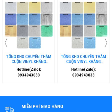
TỔNG KHO CHUYÊN THẢM
TỔNG KHO CHUYÊN THẢM
CUỘN VINYL KHÁNG
CUỘN VINYL KHÁNG
KHUẨN TẠI NHA TRANG
KHUẨN TẠI ĐÀ NẴNG
Hotline(Zalo):
Hotline(Zalo):
0934943033
0934943033
MIỄN PHÍ GIAO HÀNG