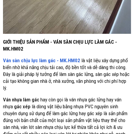
GIỚI THIỆU SẢN PHẨM - VÁN SÀN CHỊU LỰC LÀM GÁC -
MK.HM02
Ván sàn chịu lực làm gác - MK.HM02
là vật liệu xây dựng phổ
biến nhờ khả năng chịu tải cao, độ bền tốt và dễ dàng thi công.
Đây là giải pháp lý tưởng để làm sàn gác lửng, sàn gác xép hoặc
cải tạo không gian nhà ở, nhà xưởng, văn phòng với chi phí hợp
lý.
Ván nhựa làm gác
hay còn gọi là ván nhựa gác lửng hay ván
nhựa
gác xép
là dòng vật liệu bằng nhựa PVC nguyên sinh
chuyên dụng sử dụng để làm gác lửng hay gác xép là sản phẩm
đúng với bản chất của một loại sản phẩm vật liệu thay thế cho
sàn nhà, ván lót sàn nhựa chịu lực kế thừa tất cả lợi ích & ưu