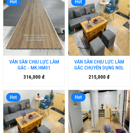
Hot
Hot
VÁN SÀN CHỊU LỰC LÀM
VÁN SÀN CHỊU LỰC LÀM
GÁC - MK.HM01
GÁC CHUYÊN DỤNG NOL
316,000 đ
215,000 đ
Hot
Hot