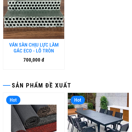
VÁN SÀN CHỊU LỰC LÀM
GÁC ECO - LỖ TRÒN
700,000 đ
SẢN PHẨM ĐỀ XUẤT
Hot
Hot