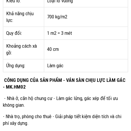
Kiểu lỗ:
Loại lỗ vuông
Khả năng chịu
700 kg/m2
lực:
Quy đổi:
1 m2 = 3 mét
Khoảng cách xà
40 cm
gồ:
Ứng dụng:
Làm gác
CÔNG DỤNG CỦA SẢN PHẨM - VÁN SÀN CHỊU LỰC LÀM GÁC
- MK.HM02
- Nhà ở, căn hộ chung cư - Làm gác lửng, gác xép để tối ưu
không gian.
- Nhà trọ, phòng cho thuê - Giải pháp tiết kiệm diện tích và chi
phí xây dựng.