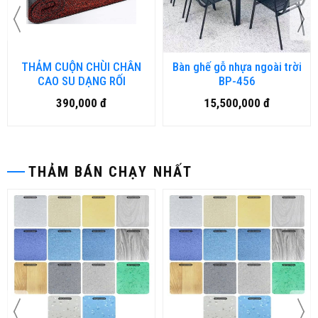
THẢM CUỘN CHÙI CHÂN
Bàn ghế gỗ nhựa ngoài trời
CAO SU DẠNG RỐI
BP-456
390,000 đ
15,500,000 đ
THẢM BÁN CHẠY NHẤT