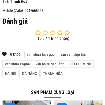
Tỉnh
Thanh Hoá
Mobile (Zalo): 0947668448
Đánh giá
(
5.0
/
1
Bình chọn
)
Từ khóa:
ván nhựa làm gác
ván san chịu lực
ván nhựa copha
ván nhựa gác lửng
HỒ CHÍ MINH
HÀ NÔI
ĐÀ NẴNG
THANH HÓA
SẢN PHẨM CÙNG LOẠI