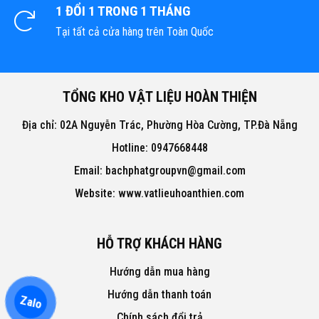
1 ĐỔI 1 TRONG 1 THÁNG
Tại tất cả cửa hàng trên Toàn Quốc
TỔNG KHO VẬT LIỆU HOÀN THIỆN
Địa chỉ: 02A Nguyễn Trác, Phường Hòa Cường, TP.Đà Nẵng
Hotline: 0947668448
Email: bachphatgroupvn@gmail.com
Website: www.vatlieuhoanthien.com
HỖ TRỢ KHÁCH HÀNG
Hướng dẫn mua hàng
Hướng dẫn thanh toán
Zalo
Chính sách đổi trả