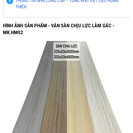
THÔNG TIN NHÀ CUNG CẤP - TỔNG KHO VẬT LIỆU HOÀN
THIỆN
HÌNH ẢNH SẢN PHẨM - VÁN SÀN CHỊU LỰC LÀM GÁC -
MK.HM02