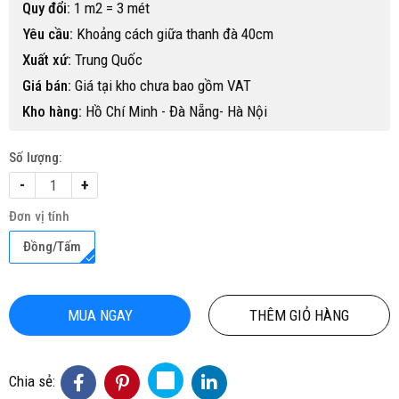
Quy đổi:
1 m2 = 3 mét
Yêu cầu:
Khoảng cách giữa thanh đà 40cm
Xuất xứ:
Trung Quốc
Giá bán:
Giá tại kho chưa bao gồm VAT
Kho hàng:
Hồ Chí Minh - Đà Nẵng- Hà Nội
Số lượng:
-
+
Đơn vị tính
Đồng/Tấm
MUA NGAY
THÊM GIỎ HÀNG
Chia sẻ: