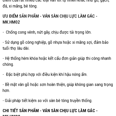
điểm của rất nhiều các loại ván lót tự nhiên khác như gỗ, gạch,
đá, xi măng, bê tông.
ƯU ĐIỂM SẢN PHẨM -
VÁN SÀN CHỊU LỰC LÀM GÁC -
MK.HM02
- Chống cong vênh, nứt gãy, chịu được tải trọng lớn.
- Sử dụng gỗ công nghiệp, gỗ nhựa hoặc xi măng sợi, đảm bảo
tuổi thọ lâu dài.
- Hệ thống hèm khóa hoặc kết cấu đơn giản giúp thi công nhanh
chóng.
- Đặc biệt phù hợp với điều kiện khí hậu nóng ẩm.
- Bề mặt vân gỗ hoặc sơn hoàn thiện, giúp không gian sang trọng
hơn.
- Giải pháp tiết kiệm so với sàn bê tông truyền thống.
CHI TIẾT SẢN PHẨM - VÁN SÀN CHỊU LỰC LÀM GÁC -