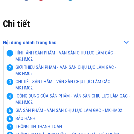
Chi tiết
Nội dung chính trong bài:
HÌNH ẢNH SẢN PHẨM - VÁN SÀN CHỊU LỰC LÀM GÁC -
MK.HM02
GIỚI THIỆU SẢN PHẨM - VÁN SÀN CHỊU LỰC LÀM GÁC -
MK.HM02
CHI TIẾT SẢN PHẨM - VÁN SÀN CHỊU LỰC LÀM GÁC -
MK.HM02
CÔNG DỤNG CỦA SẢN PHẨM - VÁN SÀN CHỊU LỰC LÀM GÁC -
MK.HM02
GIÁ SẢN PHẨM - VÁN SÀN CHỊU LỰC LÀM GÁC - MK.HM02
BẢO HÀNH
THÔNG TIN THANH TOÁN