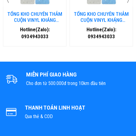
TỔNG KHO CHUYÊN THẢM
TỔNG KHO CHUYÊN THẢM
CUỘN VINYL KHÁNG
CUỘN VINYL KHÁNG
KHUẨN TẠI NHA TRANG
KHUẨN TẠI ĐÀ NẴNG
Hotline(Zalo):
Hotline(Zalo):
0934943033
0934943033
MIỄN PHÍ GIAO HÀNG
Cho đơn từ 500.000đ trong 10km đầu tiên
THANH TOÁN LINH HOẠT
Qua thẻ & COD