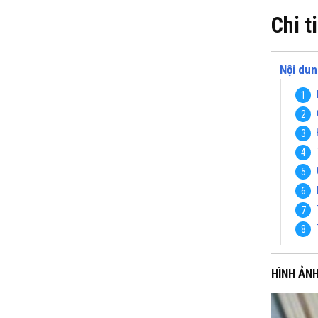
Chi t
Nội dun
HÌNH ẢN