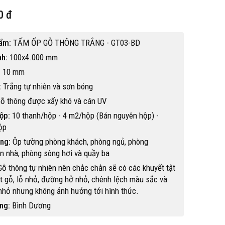
0 đ
ẩm:
TẤM ỐP GỖ THÔNG TRẮNG - GT03-BD
nh:
100x4.000 mm
:
10 mm
:
Trắng tự nhiên và sơn bóng
ỗ thông được xấy khô và cán UV
ộp:
10 thanh/hộp - 4 m2/hộp (Bán nguyên hộp) -
ộp
ng:
Ôp tường phòng khách, phòng ngủ, phòng
ần nhà, phòng sông hơi và quầy ba
ỗ thông tự nhiên nên chắc chắn sẽ có các khuyết tật
 gỗ, lỗ nhỏ, đường hở nhỏ, chênh lệch màu sắc và
nhỏ nhưng không ảnh hưởng tới hình thức.
Hot
ng:
Bình Dương