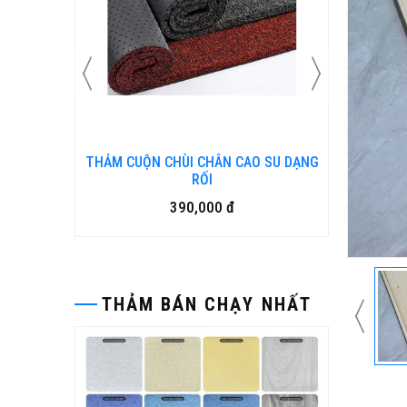
N KIM
THẢM CUỘN CHÙI CHÂN CAO SU DẠNG
Bàn ghế
RỐI
390,000 đ
THẢM BÁN CHẠY NHẤT