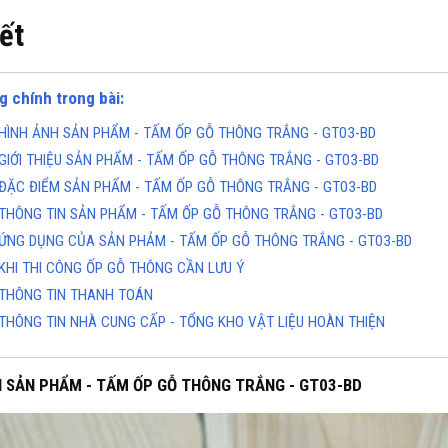
iết
g chính trong bài:
HÌNH ẢNH SẢN PHẨM - TẤM ỐP GỖ THÔNG TRẮNG - GT03-BD
GIỚI THIỆU SẢN PHẨM - TẤM ỐP GỖ THÔNG TRẮNG - GT03-BD
ĐẶC ĐIỂM SẢN PHẨM - TẤM ỐP GỖ THÔNG TRẮNG - GT03-BD
THÔNG TIN SẢN PHẨM - TẤM ỐP GỖ THÔNG TRẮNG - GT03-BD
ỨNG DỤNG CỦA SẢN PHẢM - TẤM ỐP GỖ THÔNG TRẮNG - GT03-BD
KHI THI CÔNG ỐP GỖ THÔNG CẦN LƯU Ý
THÔNG TIN THANH TOÁN
THÔNG TIN NHÀ CUNG CẤP - TỔNG KHO VẬT LIỆU HOÀN THIỆN
H SẢN PHẨM - TẤM ỐP GỖ THÔNG TRẮNG - GT03-BD