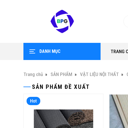
DANH MỤC
TRANG 
Trang chủ
SẢN PHẨM
VẬT LIỆU NỘI THẤT
SẢN PHẨM ĐỀ XUẤT
Hot
Hot