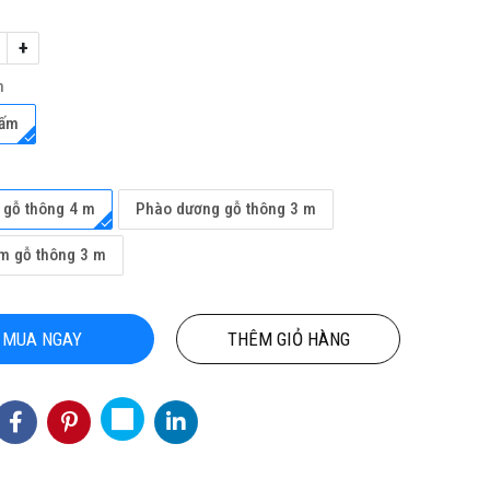
+
h
Tấm
 gỗ thông 4 m
Phào dương gỗ thông 3 m
ỘN
TỔNG KHO CHUYÊN THẢM CUỘN
THẢM CUỘN
NỘI
VINYL KHÁNG KHUẨN TẠI HỒ CHÍ
m gỗ thông 3 m
MINH
3
Hotline(Zalo): 0934943033
MUA NGAY
THÊM GIỎ HÀNG