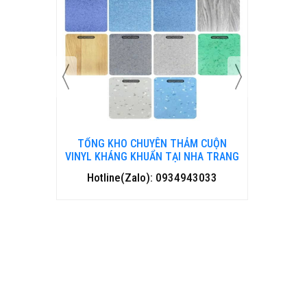
 CUỘN
TỔNG KHO CHUYÊN THẢM CUỘN
TỔNG 
HANH HOÁ
VINYL KHÁNG KHUẨN TẠI NHA TRANG
VINYL 
3033
Hotline(Zalo): 0934943033
Hotl