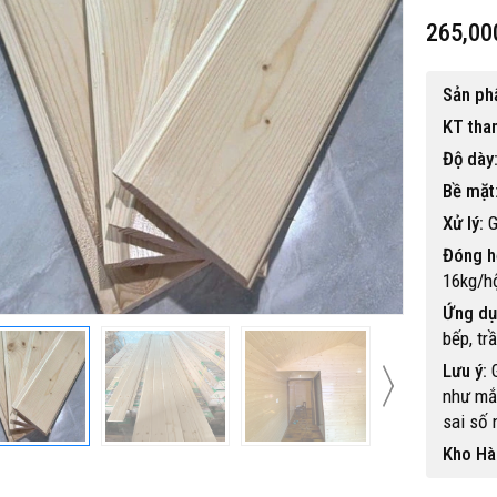
265,00
Sản ph
KT tha
Độ dày
Bề mặt
 gỗ nhựa ngoài trời BP-456
Xử lý:
G
15,500,000 đ
Đóng h
16kg/h
Ứng dụ
bếp, tr
Lưu ý:
G
như mắt
sai số 
Kho Hà