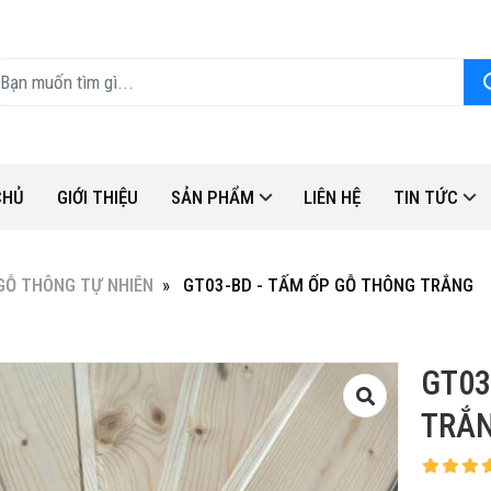
CHỦ
GIỚI THIỆU
SẢN PHẨM
LIÊN HỆ
TIN TỨC
GỖ THÔNG TỰ NHIÊN
GT03-BD - TẤM ỐP GỖ THÔNG TRẮNG
GT03
TRẮ