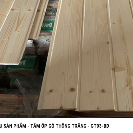
ỆU SẢN PHẨM
-
TẤM ỐP GỖ THÔNG TRẮNG - GT03-BD