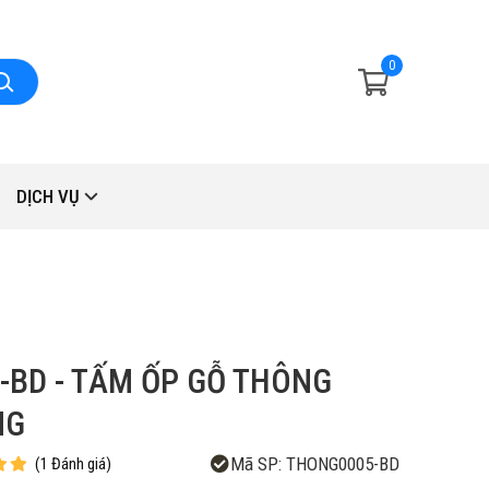
0
DỊCH VỤ
-BD - TẤM ỐP GỖ THÔNG
NG
Mã SP:
THONG0005-BD
(
1
Đánh giá
)