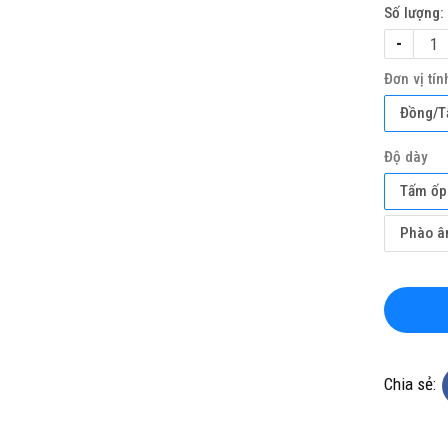
Số lượng:
-
Đơn vị tín
Đồng/
Độ dày
Tấm ốp
KHO CHUYÊN THẢM CUỘN
TỔNG KHO CHUYÊN THẢM CU
KHÁNG KHUẨN TẠI ĐÀ NẴNG
VINYL KHÁNG KHUẨN TẠI HÀ 
Phào â
ine(Zalo): 0934943033
Hotline(Zalo): 093494303
Chia sẻ: