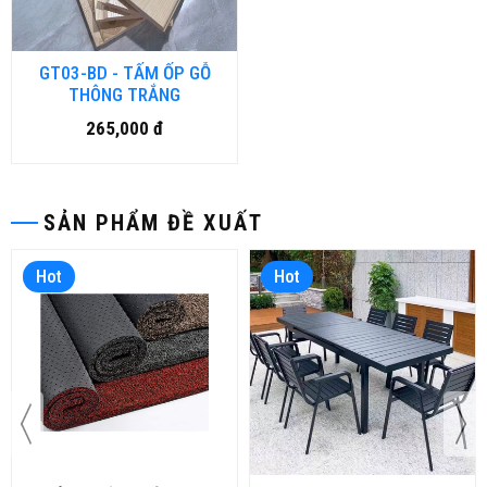
GT03-BD - TẤM ỐP GỖ
THÔNG TRẮNG
265,000 đ
SẢN PHẨM ĐỀ XUẤT
Hot
Hot