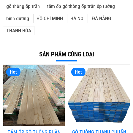
gõ thông ốp trần
tấm ốp gỗ thông ốp trần ốp tường
bình dương
HỒ CHÍ MINH
HÀ NÔI
ĐÀ NẴNG
THANH HÓA
SẢN PHẨM CÙNG LOẠI
Hot
Hot
TẤM ỐP GỖ THÔNG PHẦN
GỖ THÔNG THANH CHUẨN