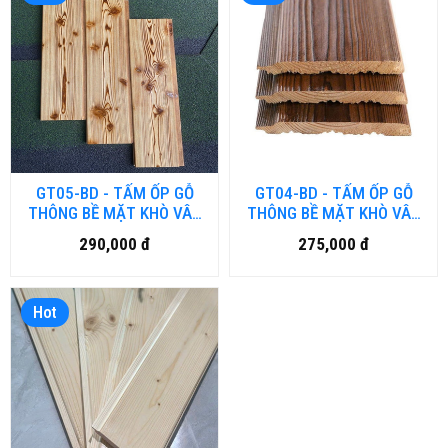
GT05-BD - TẤM ỐP GỖ
GT04-BD - TẤM ỐP GỖ
THÔNG BỀ MẶT KHÒ VÂN
THÔNG BỀ MẶT KHÒ VÂN
SÁNG
ĐEN
290,000 đ
275,000 đ
Hot