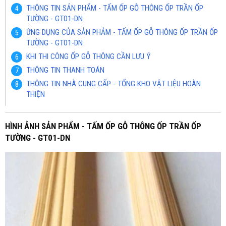
THÔNG TIN SẢN PHẨM - TẤM ỐP GỖ THÔNG ỐP TRẦN ỐP
TƯỜNG - GT01-DN
ỨNG DỤNG CỦA SẢN PHẢM - TẤM ỐP GỖ THÔNG ỐP TRẦN ỐP
TƯỜNG - GT01-DN
KHI THI CÔNG ỐP GỖ THÔNG CẦN LƯU Ý
THÔNG TIN THANH TOÁN
THÔNG TIN NHÀ CUNG CẤP - TỔNG KHO VẬT LIỆU HOÀN
THIỆN
HÌNH ẢNH SẢN PHẨM - TẤM ỐP GỖ THÔNG ỐP TRẦN ỐP
TƯỜNG - GT01-DN