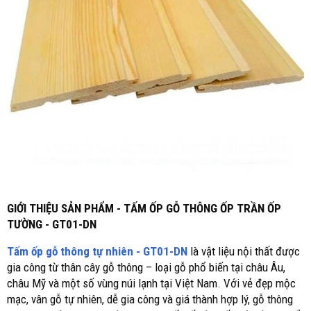
GIỚI THIỆU SẢN PHẨM - TẤM ỐP GỖ THÔNG ỐP TRẦN ỐP
TƯỜNG - GT01-DN
Tấm ốp gỗ thông tự nhiên - GT01-DN
là vật liệu nội thất được
gia công từ thân cây gỗ thông – loại gỗ phổ biến tại châu Âu,
châu Mỹ và một số vùng núi lạnh tại Việt Nam. Với vẻ đẹp mộc
mạc, vân gỗ tự nhiên, dễ gia công và giá thành hợp lý, gỗ thông