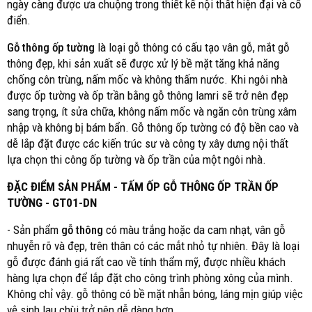
ngày càng được ưa chuộng trong thiết kế nội thất hiện đại và cổ
điển.
Gỗ thông ốp tường
là loại gỗ thông có cấu tạo vân gỗ, mắt gỗ
thông đẹp, khi sản xuất sẽ được xử lý bề mặt tăng khả năng
chống côn trùng, nấm mốc và không thấm nước. Khi ngôi nhà
được ốp tường và ốp trần bằng gỗ thông lamri sẽ trở nên đẹp
sang trọng, ít sửa chữa, không nấm mốc và ngăn côn trùng xâm
nhập và không bị bám bẩn. Gỗ thông ốp tường có độ bền cao và
dễ lắp đặt được các kiến trúc sư và công ty xây dưng nội thất
lựa chọn thi công ốp tường và ốp trần của một ngôi nhà.
ĐẶC ĐIỂM SẢN PHẨM - TẤM ỐP GỖ THÔNG ỐP TRẦN ỐP
TƯỜNG - GT01-DN
- Sản phẩm
gỗ thông
có màu trắng hoặc da cam nhạt, vân gỗ
nhuyễn rõ và đẹp, trên thân có các mắt nhỏ tự nhiên. Đây là loại
gỗ được đánh giá rất cao về tính thẩm mỹ, được nhiều khách
hàng lựa chọn để lắp đặt cho công trình phòng xông của mình.
Không chỉ vậy. gỗ thông có bề mặt nhẵn bóng, láng mịn giúp việc
vệ sinh lau chùi trở nên dễ dàng hơn.