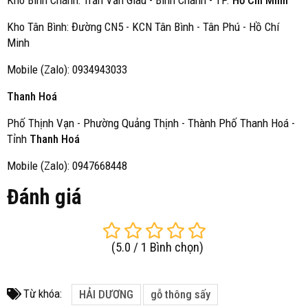
Kho Bình Chánh: Trần Văn Giàu - Bình Chánh - TP.
Hồ Chí Minh
Kho Tân Bình: Đường CN5 - KCN Tân Bình - Tân Phú - Hồ Chí
Minh
Mobile (Zalo): 0934943033
Thanh Hoá
Phố Thịnh Vạn - Phường Quảng Thịnh - Thành Phố Thanh Hoá -
Tỉnh
Thanh Hoá
Mobile (Zalo): 0947668448
Đánh giá
(
5.0
/
1
Bình chọn
)
Từ khóa:
HẢI DƯƠNG
gỗ thông sấy