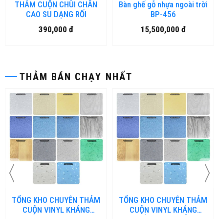
THẢM CUỘN CHÙI CHÂN
Bàn ghế gỗ nhựa ngoài trời
CAO SU DẠNG RỐI
BP-456
390,000 đ
15,500,000 đ
THẢM BÁN CHẠY NHẤT
ỔNG KHO CHUYÊN THẢM
TỔNG KHO CHUYÊN THẢM
TỔ
CUỘN VINYL KHÁNG
CUỘN VINYL KHÁNG