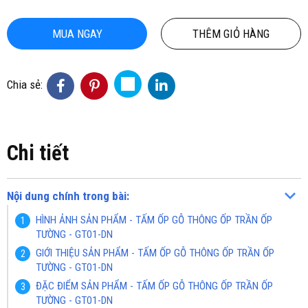
MUA NGAY
THÊM GIỎ HÀNG
Chia sẻ:
Chi tiết
Nội dung chính trong bài:
HÌNH ẢNH SẢN PHẨM - TẤM ỐP GỖ THÔNG ỐP TRẦN ỐP
TƯỜNG - GT01-DN
GIỚI THIỆU SẢN PHẨM - TẤM ỐP GỖ THÔNG ỐP TRẦN ỐP
TƯỜNG - GT01-DN
ĐẶC ĐIỂM SẢN PHẨM - TẤM ỐP GỖ THÔNG ỐP TRẦN ỐP
TƯỜNG - GT01-DN