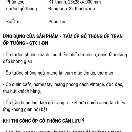
Phào góc
KT thanh: 28x28x4.000 mm
dương gỗ thông:
Đóng hộp: 32 thanh/hộp
Xuất xứ:
Phần Lan
ỨNG DỤNG CỦA SẢN PHẢM - TẤM ỐP GỖ THÔNG ỐP TRẦN
ỐP TƯỜNG - GT01-DN
- Ốp tường phòng khách: tạo điểm nhấn tự nhiên, nâng tầm đẳng
cấp không gian.
- Ốp tường phòng ngủ: mang lại cảm giác ấm áp, thư giãn.
- Ốp quán cafe, homestay: mang phong cách vintage, độc đáo,
thu hút khách hàng.
- Ốp trần hoặc làm lam gỗ trang trí: kết hợp chiếu sáng tạo hiệu
ứng không gian nổi bật.
KHI THI CÔNG ỐP GỖ THÔNG CẦN LƯU Ý