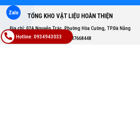
Zalo
TỔNG KHO VẬT LIỆU HOÀN THIỆN
Địa chỉ: 02A Nguyễn Trác, Phường Hòa Cường, TP.Đà Nẵng
Hotline: 0934943033
Hotline: 0947668448
Email: bachphatgroupvn@gmail.com
Website: www.vatlieuhoanthien.com
HỖ TRỢ KHÁCH HÀNG
Hướng dẫn mua hàng
Hướng dẫn thanh toán
Chính sách đổi trả
Chính sách thanh toán