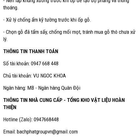
- Nên lắp khung xương trước khi ốp để tạo độ phẳng và thông
thoáng.
- Xử lý chống ẩm kỹ tường trước khi ốp gỗ.
- Chọn gỗ đã tẩm sấy, chống mối mọt, tránh mua gỗ thô chưa xử
lý.
THÔNG TIN THANH TOÁN
Số tài khoản: 0947 668 448
Chủ tài khoản: VU NGOC KHOA
Ngân hàng: MB - Ngân hàng Quân Đội
THÔNG TIN NHÀ CUNG CẤP - TỔNG KHO VẬT LIỆU HOÀN
THIỆN
Hotline (Zalo)
:
0947668448
Email: bachphatgroupvn@gmail.com