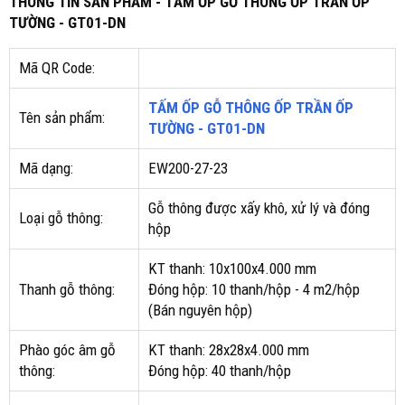
THÔNG TIN SẢN PHẨM - TẤM ỐP GỖ THÔNG ỐP TRẦN ỐP
TƯỜNG - GT01-DN
Mã QR Code:
TẤM ỐP GỖ THÔNG ỐP TRẦN ỐP
Tên sản phẩm:
TƯỜNG - GT01-DN
Mã dạng:
EW200-27-23
Gỗ thông được xấy khô, xử lý và đóng
Loại gỗ thông:
hộp
KT thanh: 10x100x4.000 mm
Thanh gỗ thông:
Đóng hộp: 10 thanh/hộp - 4 m2/hộp
(Bán nguyên hộp)
Phào góc âm gỗ
KT thanh: 28x28x4.000 mm
thông:
Đóng hộp: 40 thanh/hộp