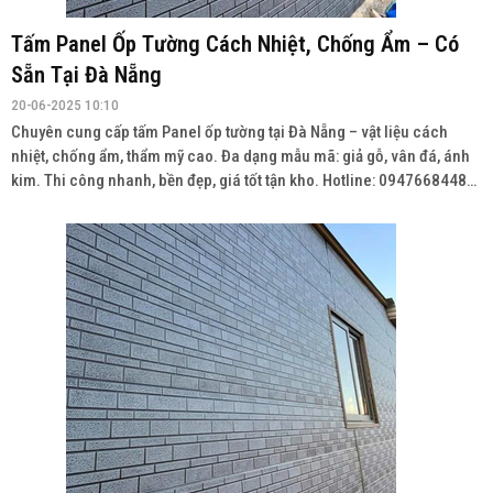
Tấm Panel Ốp Tường Cách Nhiệt, Chống Ẩm – Có
Sẵn Tại Đà Nẵng
20-06-2025 10:10
Chuyên cung cấp tấm Panel ốp tường tại Đà Nẵng – vật liệu cách
nhiệt, chống ẩm, thẩm mỹ cao. Đa dạng mẫu mã: giả gỗ, vân đá, ánh
kim. Thi công nhanh, bền đẹp, giá tốt tận kho. Hotline: 0947668448
Wedsite: vatlieuhoanthien.com