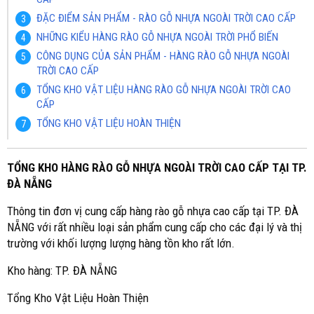
ĐẶC ĐIỂM SẢN PHẨM - RÀO GỖ NHỰA NGOÀI TRỜI CAO CẤP
NHỮNG KIỂU HÀNG RÀO GỖ NHỰA NGOÀI TRỜI PHỔ BIẾN
CÔNG DỤNG CỦA SẢN PHẨM - HÀNG RÀO GỖ NHỰA NGOÀI
TRỜI CAO CẤP
TỔNG KHO VẬT LIỆU HÀNG RÀO GỖ NHỰA NGOÀI TRỜI CAO
CẤP
TỔNG KHO VẬT LIỆU HOÀN THIỆN
TỔNG KHO HÀNG RÀO GỖ NHỰA NGOÀI TRỜI CAO CẤP TẠI TP.
ĐÀ NẴNG
Thông tin đơn vị cung cấp hàng rào gỗ nhựa cao cấp tại TP. ĐÀ
NẴNG với rất nhiều loại sản phẩm cung cấp cho các đại lý và thị
trường với khối lượng lượng hàng tồn kho rất lớn.
Kho hàng: TP. ĐÀ NẴNG
Tổng Kho Vật Liệu Hoàn Thiện