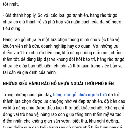
tốt nhất.
- Giá thành hợp lý: So với các loại gỗ tự nhiên, hàng rào từ gỗ
nhựa có giá thành rẻ và phù hợp với ngân sách của đa số người
tiêu dùng.
Hàng rào gỗ nhựa là một lựa chọn thông minh cho việc bảo vệ
khuôn viên nhà cửa, doanh nghiệp hay cơ quan. Với những ưu
điểm vượt trội như độ bền cao, khả năng chống mối mọt, chống
thấm tốt, dễ dàng lắp đặt và không đòi hỏi bảo trì, hàng rào từ gỗ
nhựa sẽ giúp bạn tiết kiệm chi phí và thời gian trong việc bảo vệ
tài sản và gia đình của mình.
NHỮNG KIỂU HÀNG RÀO GỖ NHỰA NGOÀI TRỜI PHỔ BIẾN
Trong những năm gần đây,
hàng rào gỗ nhựa ngoài trời
đã trở
thành lựa chọn được ưa chuộng nhờ vẻ đẹp tự nhiên, độ bền cao
và khả năng chịu được điều kiện thời tiết khắc nghiệt. Không chỉ
đóng vai trò bảo vệ, hàng rào còn giúp tăng tính thẩm mỹ và tạo
điểm nhấn cho không gian sân vườn, biệt thự, khu nghỉ dưỡng…
Cùng điểm qua các kiểu hàng rào gỗ nhựa phổ biến hiện nay để