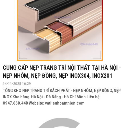
CUNG CẤP NẸP TRANG TRÍ NỘI THẤT TẠI HÀ NỘI -
NẸP NHÔM, NẸP ĐỒNG, NẸP INOX304, INOX201
14-11-2025 16:29
TỔNG KHO NẸP TRANG TRÍ BÁCH PHÁT - NẸP NHÔM, NẸP ĐỒNG, NẸP
INOX Kho hàng: Hà Nội - Đà Nẵng - Hồ Chí Minh Liên hệ:
0947.668.448 Website: vatlieuhoanthien.com