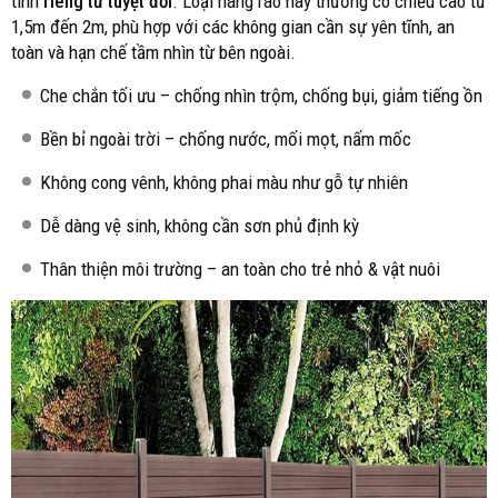
tính
riêng tư tuyệt đối
. Loại hàng rào này thường có chiều cao từ
1,5m đến 2m, phù hợp với các không gian cần sự yên tĩnh, an
toàn và hạn chế tầm nhìn từ bên ngoài.
Che chắn tối ưu – chống nhìn trộm, chống bụi, giảm tiếng ồn
Bền bỉ ngoài trời – chống nước, mối mọt, nấm mốc
Không cong vênh, không phai màu như gỗ tự nhiên
Dễ dàng vệ sinh, không cần sơn phủ định kỳ
Thân thiện môi trường – an toàn cho trẻ nhỏ & vật nuôi