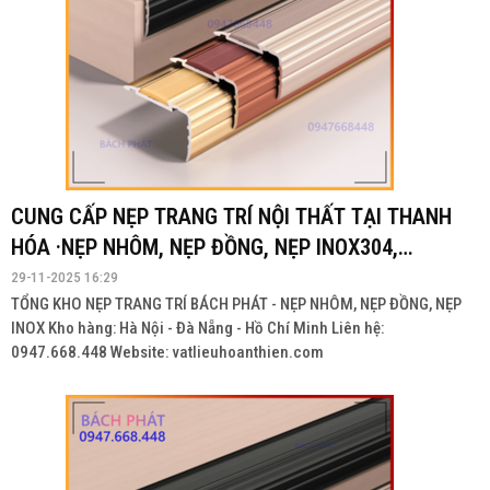
CUNG CẤP NẸP TRANG TRÍ NỘI THẤT TẠI THANH
HÓA ·NẸP NHÔM, NẸP ĐỒNG, NẸP INOX304,
INOX201
29-11-2025 16:29
TỔNG KHO NẸP TRANG TRÍ BÁCH PHÁT - NẸP NHÔM, NẸP ĐỒNG, NẸP
INOX Kho hàng: Hà Nội - Đà Nẵng - Hồ Chí Minh Liên hệ:
0947.668.448 Website: vatlieuhoanthien.com