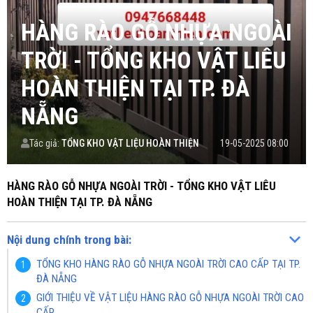
HÀNG RÀO GỖ NHỰA NGOÀI
TRỜI - TỔNG KHO VẬT LIÊU
HOÀN THIỆN TẠI TP. ĐÀ
NẴNG
Tác giả:
TỔNG KHO VẬT LIỆU HOÀN THIỆN
19-05-2025 08:00
HÀNG RÀO GỖ NHỰA NGOÀI TRỜI - TỔNG KHO VẬT LIÊU
HOÀN THIỆN TẠI TP. ĐÀ NẴNG
Nội dung chính trong bài:
TỔNG KHO HÀNG RÀO GỖ NHỰA NGOÀI TRỜI CAO CẤP TẠI TP.
ĐÀ NẴNG
GIỚI THIỆU VỀ VẬT LIỆU HÀNG RÀO GỖ NHỰA NGOÀI TRỜI CAO
CẤP