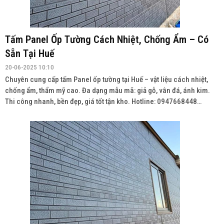
Tấm Panel Ốp Tường Cách Nhiệt, Chống Ẩm – Có
Sẵn Tại Huế
20-06-2025 10:10
Chuyên cung cấp tấm Panel ốp tường tại Huế – vật liệu cách nhiệt,
chống ẩm, thẩm mỹ cao. Đa dạng mẫu mã: giả gỗ, vân đá, ánh kim.
Thi công nhanh, bền đẹp, giá tốt tận kho. Hotline: 0947668448
Wedsite: vatlieuhoanthien.com