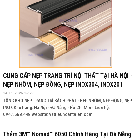
CUNG CẤP NẸP TRANG TRÍ NỘI THẤT TẠI HÀ NỘI -
NẸP NHÔM, NẸP ĐỒNG, NẸP INOX304, INOX201
14-11-2025 16:29
TỔNG KHO NẸP TRANG TRÍ BÁCH PHÁT - NẸP NHÔM, NẸP ĐỒNG, NẸP
INOX Kho hàng: Hà Nội - Đà Nẵng - Hồ Chí Minh Liên hệ:
0947.668.448 Website: vatlieuhoanthien.com