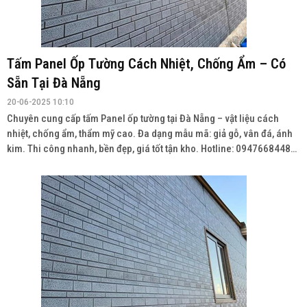
TỔNG KHO THẢM NHỰA CHỐNG TRƠN TẠI BẮC
GIANG
08-07-2025 13:09
TỔNG KHO THẢM NHỰA TẠI HẢI PHÒNG Chuyên cung cấp tất cả các
loại thảm nhựa trải sàn, chống trơn, chùi chân tại Hải Phòng Wedsite:
vatlieuhoanthien.com Liên hệ: 0947.668.448