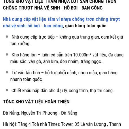
TỔNG KHO VẬT LIỆU THẢM NHỰA LÓT SÀN CHỐNG TRƠN
CHỐNG TRƯỢT NHÀ VỆ SINH - HỒ BƠI - BAN CÔNG
Nhà cung cấp vật liệu tấm vỉ nhựa chống trơn chống trượt
nhà vệ sinh-hồ bơi - ban công
, giao hàng toàn quốc
Nhà cung cấp trực tiếp – không qua trung gian, cam kết giá
tận xưởng.
Kho hàng lớn – luôn có sẵn trên 10.000m² vật liệu, đa dạng
màu sắc: vân gỗ, ánh kim, đen nhám, trắng ngọc…
Tư vấn tận tình – hỗ trợ phối cảnh, chọn mẫu, giao hàng
nhanh toàn quốc.
Chiết khấu hấp dẫn cho đại lý, công trình, thợ thi công.
TỔNG KHO VẬT LIỆU HOÀN THIỆN
Đà Nẵng: Nguyễn Tri Phương - Đà Nẵng
Hà Nội: Tầng 4 Toà nhà Times Tower, 35 Lê văn Lương , Thanh