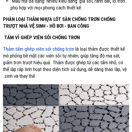
Mẫu mã đa dạng: Nhiều kiểu dáng: giả sỏi, rãnh dài, lỗ tròn…
phù hợp với mọi phong cách thiết kế.
PHÂN LOẠI THẢM NHỰA LÓT SÀN CHỐNG TRƠN CHỐNG
TRƯỢT NHÀ VỆ SINH - HỒ BƠI - BAN CÔNG
TẤM VỈ GHÉP VIÊN SỎI CHỐNG TRƠN
Thảm tấm ghép viên sỏi chống trơn
là loại thảm được thiết kế
mô phỏng bề mặt các viên sỏi tự nhiên, giúp tăng độ ma sát,
giảm trơn trượt hiệu quả. Thảm được ghép từ các tấm nhỏ, có
thể lắp ráp linh hoạt theo diện tích sử dụng, dễ dàng tháo lắp, vệ
sinh và thay thế.