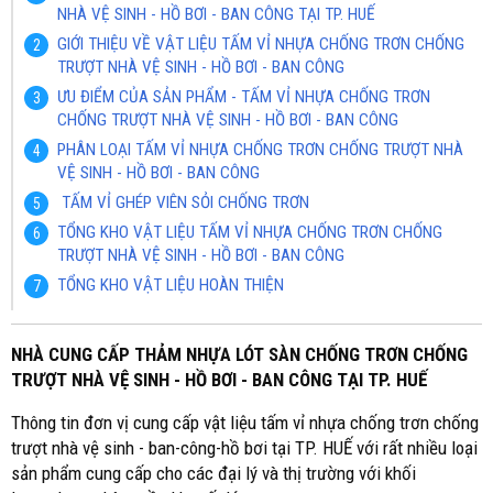
NHÀ VỆ SINH - HỒ BƠI - BAN CÔNG TẠI TP. HUẾ
GIỚI THIỆU VỀ VẬT LIỆU TẤM VỈ NHỰA CHỐNG TRƠN CHỐNG
TRƯỢT NHÀ VỆ SINH - HỒ BƠI - BAN CÔNG
ƯU ĐIỂM CỦA SẢN PHẨM - TẤM VỈ NHỰA CHỐNG TRƠN
CHỐNG TRƯỢT NHÀ VỆ SINH - HỒ BƠI - BAN CÔNG
PHÂN LOẠI TẤM VỈ NHỰA CHỐNG TRƠN CHỐNG TRƯỢT NHÀ
VỆ SINH - HỒ BƠI - BAN CÔNG
TẤM VỈ GHÉP VIÊN SỎI CHỐNG TRƠN
TỔNG KHO VẬT LIỆU TẤM VỈ NHỰA CHỐNG TRƠN CHỐNG
TRƯỢT NHÀ VỆ SINH - HỒ BƠI - BAN CÔNG
TỔNG KHO VẬT LIỆU HOÀN THIỆN
NHÀ CUNG CẤP THẢM NHỰA LÓT SÀN CHỐNG TRƠN CHỐNG
TRƯỢT NHÀ VỆ SINH - HỒ BƠI - BAN CÔNG TẠI TP. HUẾ
Thông tin đơn vị cung cấp vật liệu tấm vỉ nhựa chống trơn chống
trượt nhà vệ sinh - ban-công-hồ bơi tại TP. HUẾ với rất nhiều loại
sản phẩm cung cấp cho các đại lý và thị trường với khối