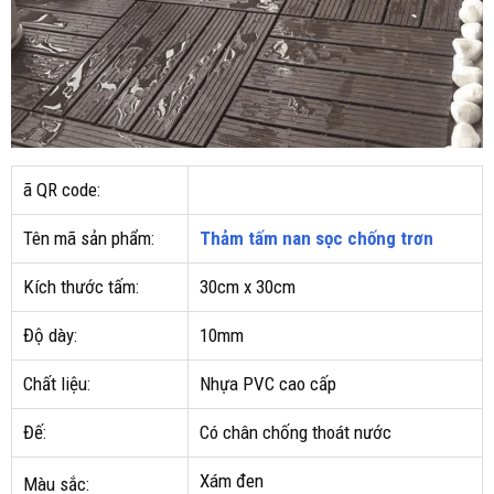
ã QR code:
Tên mã sản phẩm:
Thảm tấm nan sọc chống trơn
Kích thước tấm:
30cm x 30cm
Độ dày:
10mm
Chất liệu:
Nhựa PVC cao cấp
Đế:
Có chân chống thoát nước
Xám đen
Màu sắc: