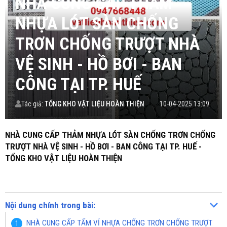
NHÀ CUNG CẤP THẢM
NHỰA LÓT SÀN CHỐNG
TRƠN CHỐNG TRƯỢT NHÀ
VỆ SINH - HỒ BƠI - BAN
CÔNG TẠI TP. HUẾ
Tác giả:
TỔNG KHO VẬT LIỆU HOÀN THIỆN
10-04-2025 13:09
NHÀ CUNG CẤP THẢM NHỰA LÓT SÀN CHỐNG TRƠN CHỐNG
TRƯỢT NHÀ VỆ SINH - HỒ BƠI - BAN CÔNG TẠI TP. HUẾ -
TỔNG KHO VẬT LIỆU HOÀN THIỆN
Nội dung chính trong bài:
NHÀ CUNG CẤP TẤM VỈ NHỰA CHỐNG TRƠN CHỐNG TRƯỢT