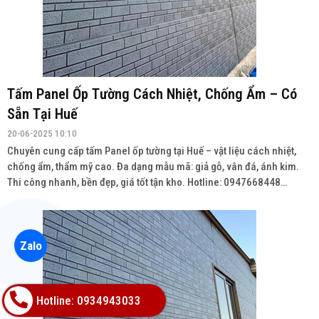
Tấm Panel Ốp Tường Cách Nhiệt, Chống Ẩm – Có
Sẵn Tại Đà Nẵng
20-06-2025 10:10
Chuyên cung cấp tấm Panel ốp tường tại Đà Nẵng – vật liệu cách
nhiệt, chống ẩm, thẩm mỹ cao. Đa dạng mẫu mã: giả gỗ, vân đá, ánh
kim. Thi công nhanh, bền đẹp, giá tốt tận kho. Hotline: 0947668448
Wedsite: vatlieuhoanthien.com
Zalo
Hotline: 0934943033