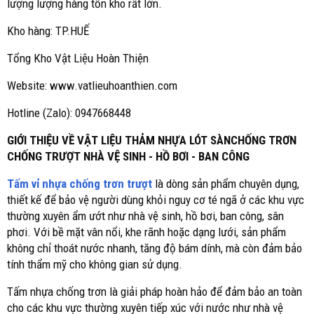
lượng lượng hàng tồn kho rất lớn.
Kho hàng: TP.HUẾ
Tổng Kho Vật Liệu Hoàn Thiện
Website: www.vatlieuhoanthien.com
Hotline (Zalo): 0947668448
GIỚI THIỆU VỀ VẬT LIỆU THẢM NHỰA LÓT SÀNCHỐNG TRƠN
CHỐNG TRƯỢT NHÀ VỆ SINH - HỒ BƠI - BAN CÔNG
Tấm vỉ nhựa chống trơn trượt
là dòng sản phẩm chuyên dụng,
thiết kế để bảo vệ người dùng khỏi nguy cơ té ngã ở các khu vực
thường xuyên ẩm ướt như nhà vệ sinh, hồ bơi, ban công, sân
phơi. Với bề mặt vân nổi, khe rãnh hoặc dạng lưới, sản phẩm
không chỉ thoát nước nhanh, tăng độ bám dính, mà còn đảm bảo
tính thẩm mỹ cho không gian sử dụng.
Tấm nhựa chống trơn là giải pháp hoàn hảo để đảm bảo an toàn
cho các khu vực thường xuyên tiếp xúc với nước như nhà vệ