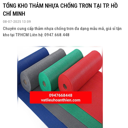
Mua thảm 3M™ Nomad™ 6050 chính hãng tại Đà Nẵng. Thảm chùi
chân cao cấp, chống trơn, giữ bụi bẩn hiệu quả. Liên hệ 0947 668
448 để nhận báo giá ưu đãi!
TỔNG KHO THẢM NHỰA CHỐNG TRƠN TẠI TP. HỒ
CHÍ MINH