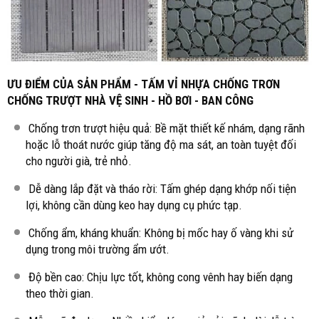
ƯU ĐIỂM CỦA SẢN PHẨM - TẤM VỈ NHỰA CHỐNG TRƠN
CHỐNG TRƯỢT NHÀ VỆ SINH - HỒ BƠI - BAN CÔNG
Chống trơn trượt hiệu quả: Bề mặt thiết kế nhám, dạng rãnh
hoặc lỗ thoát nước giúp tăng độ ma sát, an toàn tuyệt đối
cho người già, trẻ nhỏ.
Dễ dàng lắp đặt và tháo rời: Tấm ghép dạng khớp nối tiện
lợi, không cần dùng keo hay dụng cụ phức tạp.
Chống ẩm, kháng khuẩn: Không bị mốc hay ố vàng khi sử
dụng trong môi trường ẩm ướt.
Độ bền cao: Chịu lực tốt, không cong vênh hay biến dạng
theo thời gian.