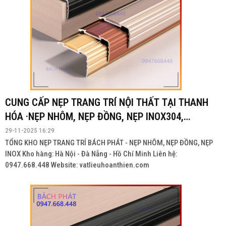
CUNG CẤP NẸP TRANG TRÍ NỘI THẤT TẠI THANH
HÓA ·NẸP NHÔM, NẸP ĐỒNG, NẸP INOX304,
INOX201
29-11-2025 16:29
TỔNG KHO NẸP TRANG TRÍ BÁCH PHÁT - NẸP NHÔM, NẸP ĐỒNG, NẸP
INOX Kho hàng: Hà Nội - Đà Nẵng - Hồ Chí Minh Liên hệ:
0947.668.448 Website: vatlieuhoanthien.com